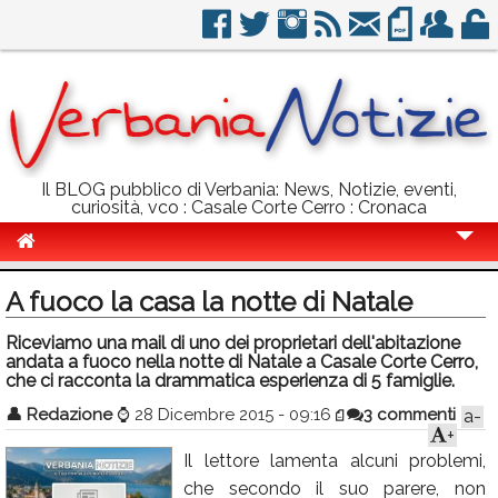
Il BLOG pubblico di Verbania: News, Notizie, eventi,
curiosità, vco : Casale Corte Cerro : Cronaca
Cronaca
A fuoco la casa la notte di Natale
Politica
Riceviamo una mail di uno dei proprietari dell'abitazione
andata a fuoco nella notte di Natale a Casale Corte Cerro,
Sport
che ci racconta la drammatica esperienza di 5 famiglie.
Eventi
👤
Redazione
⌚
28 Dicembre 2015 - 09:16
3 commenti
a-
+
Info Utili
Il lettore lamenta alcuni problemi,
Rubriche
che secondo il suo parere, non