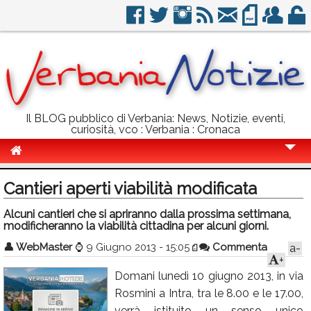
Il BLOG pubblico di Verbania: News, Notizie, eventi,
curiosità, vco : Verbania : Cronaca
Cronaca
Cantieri aperti viabilità modificata
Politica
Alcuni cantieri che si apriranno dalla prossima settimana,
modificheranno la viabilità cittadina per alcuni giorni.
Sport
👤
WebMaster
⌚
9 Giugno 2013 - 15:05
Commenta
a-
Eventi
+
Domani lunedì 10 giugno 2013, in via
Info Utili
Rosmini a Intra, tra le 8.00 e le 17.00,
Rubriche
verrà istituito un senso unico