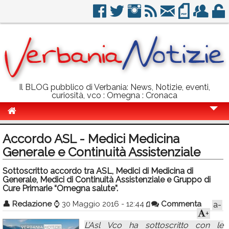
Il BLOG pubblico di Verbania: News, Notizie, eventi,
curiosità, vco : Omegna : Cronaca
Cronaca
Accordo ASL - Medici Medicina
Politica
Generale e Continuità Assistenziale
Sport
Sottoscritto accordo tra ASL, Medici di Medicina di
Generale, Medici di Continuità Assistenziale e Gruppo di
Eventi
Cure Primarie “Omegna salute”.
👤
Redazione
⌚
30 Maggio 2016 - 12:44
Commenta
a-
Info Utili
+
Rubriche
L’Asl Vco ha sottoscritto con le