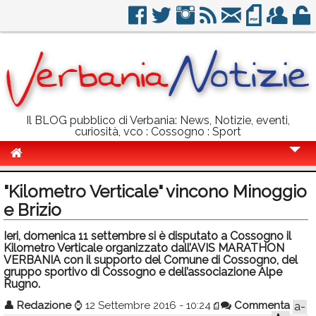
Il BLOG pubblico di Verbania: News, Notizie, eventi,
curiosità, vco : Cossogno : Sport
Cronaca
"Kilometro Verticale" vincono Minoggio
Politica
e Brizio
Sport
Ieri, domenica 11 settembre si è disputato a Cossogno il
Kilometro Verticale organizzato dall’AVIS MARATHON
Eventi
VERBANIA con il supporto del Comune di Cossogno, del
gruppo sportivo di Cossogno e dell’associazione Alpe
Rugno.
Info Utili
👤
Redazione
⌚
12 Settembre 2016 - 10:24
Commenta
a-
Rubriche