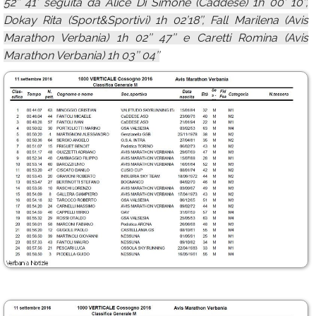
52’’ 41’ seguita da Alice Di Simone (Caddese) 1h 00’ 10’’,
Dokay Rita (Sport&Sportivi) 1h 02’18’’, Fall Marilena (Avis
Marathon Verbania) 1h 02’’ 47’’ e Caretti Romina (Avis
Marathon Verbania) 1h 03’’ 04’’