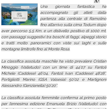
+
Una giornata fantastica ha
Calendario
accompagnato gli atleti dalla
Annunci
partenza alla centrale di Ramolino
fino all’arrivo sulla cima Todum dopo
aver percorso 5,5 Km. e un dislivello positivo di 1000 mt.
con passaggi suggestivi tra boschi di faggi, alpeggi storici
e tratti molto panoramici con viste sui laghi e sulle
montagne limitrofe fino al Monte Rosa.
La classifica assoluta maschile ha visto prevalere Cristian
Minoggio (Valletudo) con un time di 44’07 su Fantoli
Michele (Caddese) 46’04, Fantoli Ivan (Caddese) 48’28’’,
Portigliotti Marino (GSA Valsesia) 50’02 e Martignoni
Alessandro (Genzianella) 50’20’’.
La classifica assoluta femminile conferma al primo posto
per l’ennesima edizione Emanuela Brizio (Valletudo) con