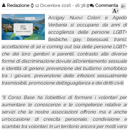
👤
Redazione
⌚
12 Dicembre 2016 - 16:38
Commenta
a-
Calendario
+
Arcigay Nuovi Colori e Agedo
Annunci
Verbania si occupano da anni di
accoglienza delle persone LGBT+
(lesbiche, gay, bisessuali, trans),
accettazione di sé e coming out (sia delle persone LGBT+
che dei loro genitori e parenti), contrasto alle diverse
forme di discriminazione dovute all'orientamento sessuale
e identità di genere, prevenzione del bullismo omofobico
tra i giovani, prevenzione delle infezioni sessualmente
trasmissibili, promozione dell'eguaglianza e dei diritti civili.
“Il Corso Base ha l'obiettivo di formare i volontari per
aumentare le conoscenze e le competenze relative ai
servizi che le nostre associazioni offrono ma è anche
un'occasione di crescita personale, condivisione e
scambio tra volontari. In un territorio ancora per molti versi