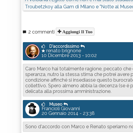
Troubetzkoy alla Gam di Milano e "Notte al Muse
2 commenti
Aggiungi Il Tuo
D'accordissimo
renato brignone
10 Dicembre 2013 - 10:02
Caro Marco hai totalmente ragione, peccato che d
speranza, nutro la stessa stima che potrei avere p
condizione affinché si insediasse questo burocra
collettivo. Spero almeno abbia la decenza (se é po
delicata alla prossima amministrazione.
Museo
Francioli Giovanni
20 Gennaio 2014 - 23:38
Sono d'accordo con Marco e Renato speriamo n