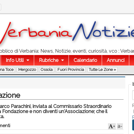
lico di Verbania: News, Notizie, eventi, curiosità, vco : Verban
Info Utili
Rubriche
Calendario
Annunci
ona Toce
Mergozzo
Ossola
Fuori Provincia
Tutte Le Zone »
dazione
rco Parachini, inviata al Commissario Straordinario
 Fondazione e non diventi un'Associazione; che il
a.
menti
a-
+