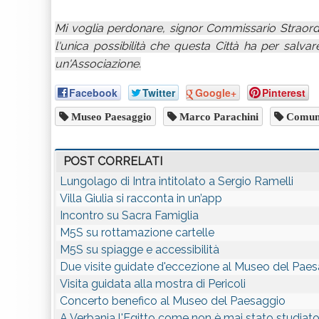
Mi voglia perdonare, signor Commissario Straord
l'unica possibilità che questa Città ha per salvar
un'Associazione.
Facebook
Twitter
Google+
Pinterest
Museo Paesaggio
Marco Parachini
Comune
POST CORRELATI
Lungolago di Intra intitolato a Sergio Ramelli
Villa Giulia si racconta in un’app
Incontro su Sacra Famiglia
M5S su rottamazione cartelle
M5S su spiagge e accessibilità
Due visite guidate d'eccezione al Museo del Pae
Visita guidata alla mostra di Pericoli
Concerto benefico al Museo del Paesaggio
A Verbania l'Egitto come non è mai stato studiat