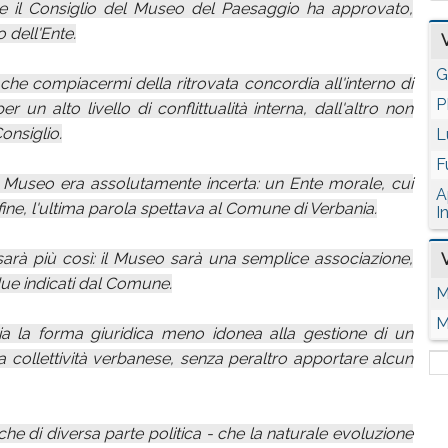
 il Consiglio del Museo del Paesaggio ha approvato,
o dell'Ente.
G
he compiacermi della ritrovata concordia all'interno di
P
r un alto livello di conflittualità interna, dall'altro non
Consiglio.
L
F
l Museo era assolutamente incerta: un Ente morale, cui
A
fine, l'ultima parola spettava al Comune di Verbania.
I
sarà più così: il Museo sarà una semplice associazione,
due indicati dal Comune.
M
M
ia la forma giuridica meno idonea alla gestione di un
a collettività verbanese, senza peraltro apportare alcun
 di diversa parte politica - che la naturale evoluzione