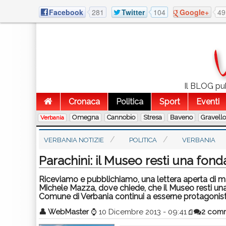
Facebook
281
Twitter
104
Google+
49
Il BLOG pubb
Cronaca
Politica
Sport
Eventi
Omegna
Cannobio
Stresa
Baveno
Gravell
Verbania
VERBANIA NOTIZIE
POLITICA
VERBANIA
Parachini: il Museo resti una fon
Riceviamo e pubblichiamo, una lettera aperta di ma
Michele Mazza, dove chiede, che il Museo resti una
Comune di Verbania continui a esserne protagonist
👤
WebMaster
⌚
10 Dicembre 2013 - 09:41
2 com