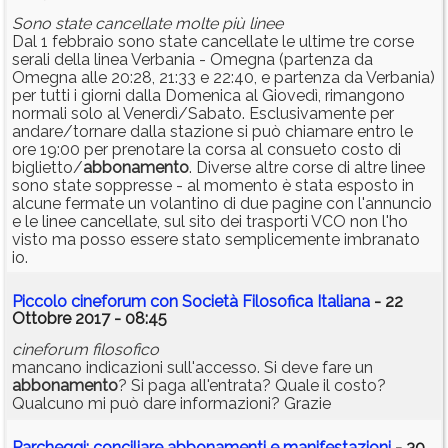
Sono state cancellate molte più linee
Dal 1 febbraio sono state cancellate le ultime tre corse
serali della linea Verbania - Omegna (partenza da
Omegna alle 20:28, 21:33 e 22:40, e partenza da Verbania)
per tutti i giorni dalla Domenica al Giovedì, rimangono
normali solo al Venerdì/Sabato. Esclusivamente per
andare/tornare dalla stazione si può chiamare entro le
ore 19:00 per prenotare la corsa al consueto costo di
biglietto/
abbonamento
. Diverse altre corse di altre linee
sono state soppresse - al momento è stata esposto in
alcune fermate un volantino di due pagine con l'annuncio
e le linee cancellate, sul sito dei trasporti VCO non l'ho
visto ma posso essere stato semplicemente imbranato
io.
Piccolo cineforum con Società Filosofica Italiana
- 22
Ottobre 2017 - 08:45
cineforum filosofico
mancano indicazioni sull'accesso. Si deve fare un
abbonamento
? Si paga all'entrata? Quale il costo?
Qualcuno mi può dare informazioni? Grazie
Parcheggi: conciliare abbonamenti e manifestazioni
- 30