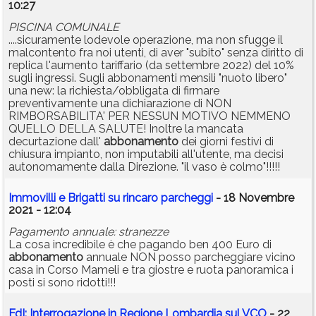
10:27
PISCINA COMUNALE
....sicuramente lodevole operazione, ma non sfugge il
malcontento fra noi utenti, di aver "subito" senza diritto di
replica l'aumento tariffario (da settembre 2022) del 10%
sugli ingressi. Sugli abbonamenti mensili "nuoto libero"
una new: la richiesta/obbligata di firmare
preventivamente una dichiarazione di NON
RIMBORSABILITA' PER NESSUN MOTIVO NEMMENO
QUELLO DELLA SALUTE! Inoltre la mancata
decurtazione dall'
abbonamento
dei giorni festivi di
chiusura impianto, non imputabili all'utente, ma decisi
autonomamente dalla Direzione. "il vaso è colmo"!!!!!
Immovilli e Brigatti su rincaro parcheggi
- 18 Novembre
2021 - 12:04
Pagamento annuale: stranezze
La cosa incredibile è che pagando ben 400 Euro di
abbonamento
annuale NON posso parcheggiare vicino
casa in Corso Mameli e tra giostre e ruota panoramica i
posti si sono ridotti!!!
FdI: Interrogazione in Regione Lombardia sul VCO
- 22