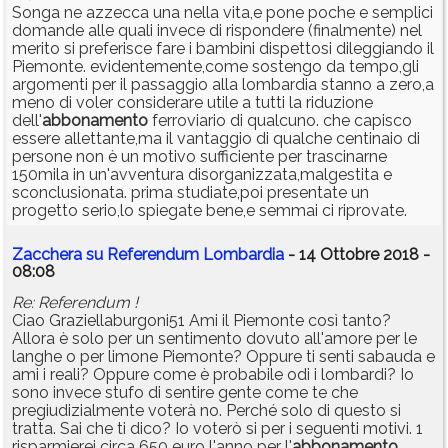
Songa ne azzecca una nella vita,e pone poche e semplici
domande alle quali invece di rispondere (finalmente) nel
merito si preferisce fare i bambini dispettosi dileggiando il
Piemonte. evidentemente,come sostengo da tempo,gli
argomenti per il passaggio alla lombardia stanno a zero,a
meno di voler considerare utile a tutti la riduzione
dell'
abbonamento
ferroviario di qualcuno. che capisco
essere allettante,ma il vantaggio di qualche centinaio di
persone non è un motivo sufficiente per trascinarne
150mila in un'avventura disorganizzata,malgestita e
sconclusionata. prima studiate,poi presentate un
progetto serio,lo spiegate bene,e semmai ci riprovate.
Zacchera su Referendum Lombardia
- 14 Ottobre 2018 -
08:08
Re: Referendum !
Ciao Graziellaburgoni51 Ami il Piemonte così tanto?
Allora è solo per un sentimento dovuto all'amore per le
langhe o per limone Piemonte? Oppure ti senti sabauda e
ami i reali? Oppure come è probabile odi i lombardi? Io
sono invece stufo di sentire gente come te che
pregiudizialmente voterà no. Perché solo di questo si
tratta. Sai che ti dico? Io voterò si per i seguenti motivi. 1
risparmierei circa 650 euro l'anno per l'
abbonamento