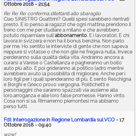
Ottobre 2018 - 21:54
Re: Re: Re: conferma,dilettanti allo sbaraglio
Ciao SINISTRO Quattrini? Quelli spesi sarebbero rientrati
presto. È io penso.ai ragazzi che ogni mattina prendono il
treno con me per studiare a milano e che avrebbero
potuto risparmiare sull'
abbonamento
. E i lavoratori. E chi
lavora in svizzera e non ha il bonus benzina. Non parlo
per me. Ho sentito le interviste di gente che non sapeva
neppure si votasse o che non glie ne fregava nulla. Invece
perderanno sulla qualità della vita. Andranno ancora a
curarsi a Varese o Castellanza e pagheranno un bollo
auto più alto. E poi grideranno al politico ladro mentre
avrebbero avuto la possibilità di migliorare. Anche per i
loro figli per i quali spenderanno di più. E sento Reschigna
e Borghi e Grieco provo vergogna. Politichetti e
personaggini che saranno spazzati via assieme alla
loro.arroganza e alle loro false promesse. Hanno vinto.
Cosa non si sa. Rimarremo piemontesi ma abbiamo
perso tutti.
FdI: Interrogazione in Regione Lombardia sul VCO
- 17
Ottobre 2018 - 09:40
wow!