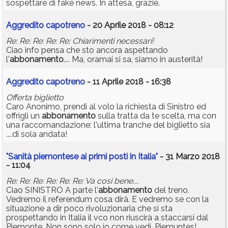
sospettare di fake news. In attesa, grazie.
Aggredito capotreno
- 20 Aprile 2018 - 08:12
Re: Re: Re: Re: Re: Chiarimenti necessari!
Ciao info pensa che sto ancora aspettando
l'
abbonamento
.... Ma, oramai si sa, siamo in austerità!
Aggredito capotreno
- 11 Aprile 2018 - 16:38
Offerta biglietto
Caro Anonimo, prendi al volo la richiesta di Sinistro ed
offrigli un
abbonamento
sulla tratta da te scelta, ma con
una raccomandazione: l'ultima tranche del biglietto sia
....di sola andata!
"Sanità piemontese ai primi posti in Italia"
- 31 Marzo 2018
- 11:04
Re: Re: Re: Re: Re: Re: Va così bene....
Ciao SINISTRO A parte l'
abbonamento
del treno.
Vedremo il referendum cosa dirà. E vedremo se con la
situazione a dir poco rivoluzionaria che si sta
prospettando in Italia il vco non riuscirà a staccarsi dal
Piemonte. Non sono solo io come vedi. Piemuntes!