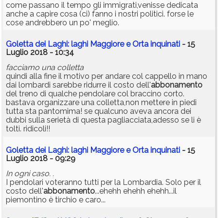
come passano il tempo gli immigrati,venisse dedicata
anche a capire cosa (ci) fanno i nostri politici. forse le
cose andrebbero un po' meglio.
Goletta dei Laghi: laghi Maggiore e Orta inquinati
- 15
Luglio 2018 - 10:34
facciamo una colletta
quindi alla fine il motivo per andare col cappello in mano
dai lombardi sarebbe ridurre il costo dell'
abbonamento
del treno di qualche pendolare col braccino corto.
bastava organizzare una colletta,non mettere in piedi
tutta sta pantomima! se qualcuno aveva ancora dei
dubbi sulla serietà di questa pagliacciata,adesso se li è
tolti. ridicoli!!
Goletta dei Laghi: laghi Maggiore e Orta inquinati
- 15
Luglio 2018 - 09:29
In ogni caso. .
I pendolari voteranno tutti per la Lombardia. Solo per il
costo dell'
abbonamento
...ehehh ehehh ehehh...il
piemontino è tirchio e caro...