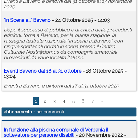
Eventi a Baveno e dintorni dal 31 ottobre al 17 novembre
2025.
"In Scena a..." Baveno
- 24 Ottobre 2025 - 14:03
Dopo il successo di pubblico e di critica delle precedenti
edizioni, torna a Baveno, per la quinta stagione, la
rassegna teatrale nazionale “In scena a…Baveno” con
cinque spettacoli portati in scena presso il Centro
Culturale Nostr@domus da compagnie amatoriali
provenienti da varie località italiane.
Eventi Baveno dal 18 al 31 ottobre
- 18 Ottobre 2025 -
13:04
Eventi a Baveno e dintorni dal 17 al 31 ottobre 2025.
1
2
3
4
5
6
7
»
abbonamento
- nei commenti
In funzione alla piscina comunale di Verbania il
sollevatore per persone disabili
- 20 Novembre 2022 -