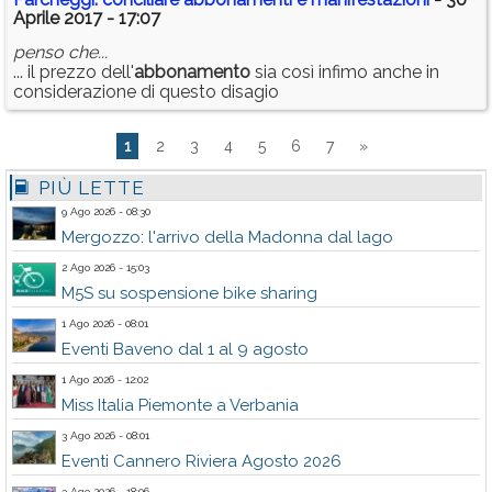
Aprile 2017 - 17:07
penso che...
... il prezzo dell'
abbonamento
sia così infimo anche in
considerazione di questo disagio
1
2
3
4
5
6
7
»
PIÙ LETTE
9 Ago 2026 - 08:30
Mergozzo: l'arrivo della Madonna dal lago
2 Ago 2026 - 15:03
M5S su sospensione bike sharing
1 Ago 2026 - 08:01
Eventi Baveno dal 1 al 9 agosto
1 Ago 2026 - 12:02
Miss Italia Piemonte a Verbania
3 Ago 2026 - 08:01
Eventi Cannero Riviera Agosto 2026
3 Ago 2026 - 18:06