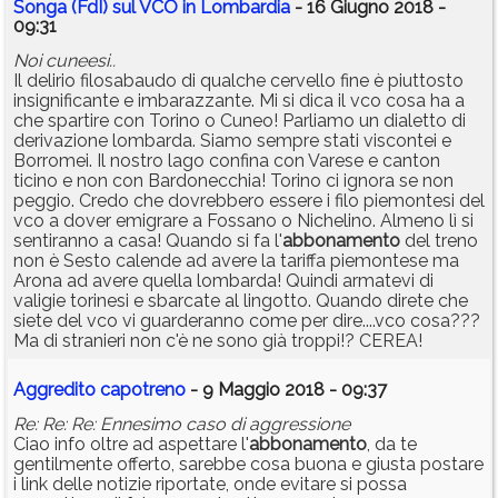
Songa (FdI) sul VCO in Lombardia
- 16 Giugno 2018 -
09:31
Noi cuneesi..
Il delirio filosabaudo di qualche cervello fine è piuttosto
insignificante e imbarazzante. Mi si dica il vco cosa ha a
che spartire con Torino o Cuneo! Parliamo un dialetto di
derivazione lombarda. Siamo sempre stati viscontei e
Borromei. Il nostro lago confina con Varese e canton
ticino e non con Bardonecchia! Torino ci ignora se non
peggio. Credo che dovrebbero essere i filo piemontesi del
vco a dover emigrare a Fossano o Nichelino. Almeno lì si
sentiranno a casa! Quando si fa l'
abbonamento
del treno
non è Sesto calende ad avere la tariffa piemontese ma
Arona ad avere quella lombarda! Quindi armatevi di
valigie torinesi e sbarcate al lingotto. Quando direte che
siete del vco vi guarderanno come per dire....vco cosa???
Ma di stranieri non c'è ne sono già troppi!? CEREA!
Aggredito capotreno
- 9 Maggio 2018 - 09:37
Re: Re: Re: Ennesimo caso di aggressione
Ciao info oltre ad aspettare l'
abbonamento
, da te
gentilmente offerto, sarebbe cosa buona e giusta postare
i link delle notizie riportate, onde evitare si possa