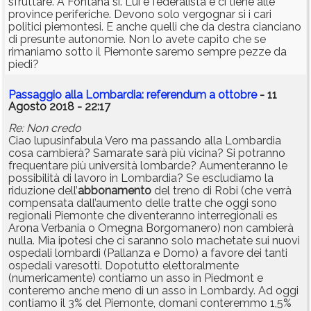
sfruttare. A Fontana si. Lui è federalista e ci tiene alle
province periferiche. Devono solo vergognar si i cari
politici piemontesi. E anche quelli che da destra cianciano
di presunte autonomie. Non lo avete capito che se
rimaniamo sotto il Piemonte saremo sempre pezze da
piedi?
Passaggio alla Lombardia: referendum a ottobre
- 11
Agosto 2018 - 22:17
Re: Non credo
Ciao lupusinfabula Vero ma passando alla Lombardia
cosa cambierà? Samarate sarà più vicina? Si potranno
frequentare più università lombarde? Aumenteranno le
possibilità di lavoro in Lombardia? Se escludiamo la
riduzione dell’
abbonamento
del treno di Robi (che verrà
compensata dall’aumento delle tratte che oggi sono
regionali Piemonte che diventeranno interregionali es
Arona Verbania o Omegna Borgomanero) non cambierà
nulla. Mia ipotesi che ci saranno solo machetate sui nuovi
ospedali lombardi (Pallanza e Domo) a favore dei tanti
ospedali varesotti. Dopotutto elettoralmente
(numericamente) contiamo un asso in Piedmont e
conteremo anche meno di un asso in Lombardy. Ad oggi
contiamo il 3% del Piemonte, domani conteremmo 1,5%