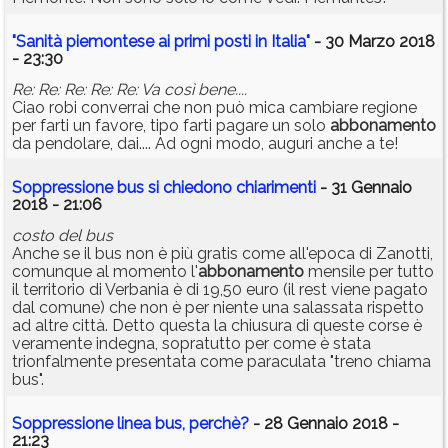
"Sanità piemontese ai primi posti in Italia"
- 30 Marzo 2018
- 23:30
Re: Re: Re: Re: Re: Va così bene....
Ciao robi converrai che non può mica cambiare regione
per farti un favore, tipo farti pagare un solo
abbonamento
da pendolare, dai.... Ad ogni modo, auguri anche a te!
Soppressione bus si chiedono chiarimenti
- 31 Gennaio
2018 - 21:06
costo del bus
Anche se il bus non è più gratis come all'epoca di Zanotti,
comunque al momento l'
abbonamento
mensile per tutto
il territorio di Verbania è di 19,50 euro (il rest viene pagato
dal comune) che non è per niente una salassata rispetto
ad altre città. Detto questa la chiusura di queste corse è
veramente indegna, sopratutto per come è stata
trionfalmente presentata come paraculata "treno chiama
bus".
Soppressione linea bus, perchè?
- 28 Gennaio 2018 -
21:23