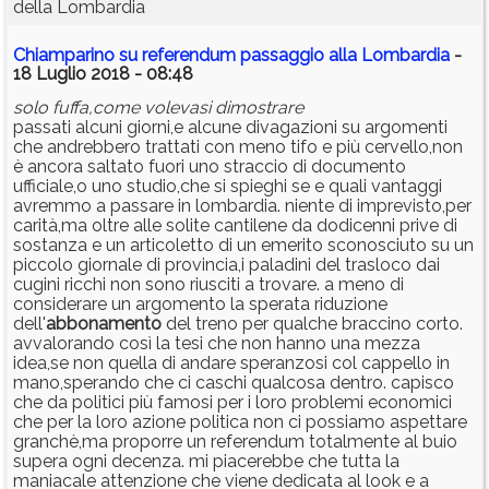
della Lombardia
Chiamparino su referendum passaggio alla Lombardia
-
18 Luglio 2018 - 08:48
solo fuffa,come volevasi dimostrare
passati alcuni giorni,e alcune divagazioni su argomenti
che andrebbero trattati con meno tifo e più cervello,non
è ancora saltato fuori uno straccio di documento
ufficiale,o uno studio,che si spieghi se e quali vantaggi
avremmo a passare in lombardia. niente di imprevisto,per
carità,ma oltre alle solite cantilene da dodicenni prive di
sostanza e un articoletto di un emerito sconosciuto su un
piccolo giornale di provincia,i paladini del trasloco dai
cugini ricchi non sono riusciti a trovare. a meno di
considerare un argomento la sperata riduzione
dell'
abbonamento
del treno per qualche braccino corto.
avvalorando così la tesi che non hanno una mezza
idea,se non quella di andare speranzosi col cappello in
mano,sperando che ci caschi qualcosa dentro. capisco
che da politici più famosi per i loro problemi economici
che per la loro azione politica non ci possiamo aspettare
granchè,ma proporre un referendum totalmente al buio
supera ogni decenza. mi piacerebbe che tutta la
maniacale attenzione che viene dedicata al look e a