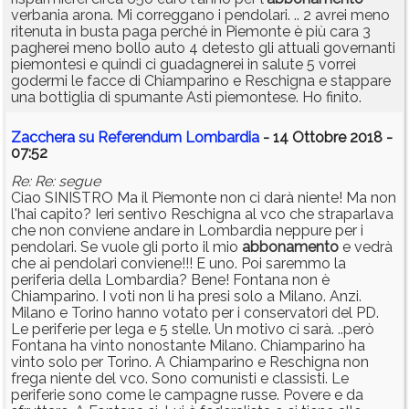
verbania arona. Mi correggano i pendolari. .. 2 avrei meno
ritenuta in busta paga perché in Piemonte è più cara 3
pagherei meno bollo auto 4 detesto gli attuali governanti
piemontesi e quindi ci guadagnerei in salute 5 vorrei
godermi le facce di Chiamparino e Reschigna e stappare
una bottiglia di spumante Asti piemontese. Ho finito.
Zacchera su Referendum Lombardia
- 14 Ottobre 2018 -
07:52
Re: Re: segue
Ciao SINISTRO Ma il Piemonte non ci darà niente! Ma non
l'hai capito? Ieri sentivo Reschigna al vco che straparlava
che non conviene andare in Lombardia neppure per i
pendolari. Se vuole gli porto il mio
abbonamento
e vedrà
che ai pendolari conviene!!! E uno. Poi saremmo la
periferia della Lombardia? Bene! Fontana non è
Chiamparino. I voti non li ha presi solo a Milano. Anzi.
Milano e Torino hanno votato per i conservatori del PD.
Le periferie per lega e 5 stelle. Un motivo ci sarà. ..però
Fontana ha vinto nonostante Milano. Chiamparino ha
vinto solo per Torino. A Chiamparino e Reschigna non
frega niente del vco. Sono comunisti e classisti. Le
periferie sono come le campagne russe. Povere e da