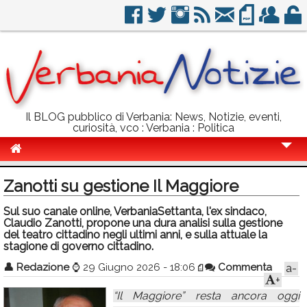
Il BLOG pubblico di Verbania: News, Notizie, eventi,
curiosità, vco : Verbania : Politica
Cronaca
Zanotti su gestione Il Maggiore
Politica
Sul suo canale online, VerbaniaSettanta, l'ex sindaco,
Claudio Zanotti, propone una dura analisi sulla gestione
Sport
del teatro cittadino negli ultimi anni, e sulla attuale la
stagione di governo cittadino.
Eventi
👤
Redazione
⌚
29 Giugno 2026 - 18:06
Commenta
a-
Info Utili
+
“Il Maggiore” resta ancora oggi
Rubriche