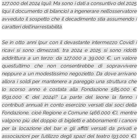
127.000 del 2024 (qui). Ma sono i dati a consuntivo del 2025
(qui il documento di bilancio) a ingenerare nell’osservatore
avveduto il sospetto che il decadimento stia assumendo i
caratteri dell’inarrestabilità.
Se in otto anni (pur con il devastante intermezzo Covid) i
ricavi si sono dimezzati, tra 2024 e 2025 si sono ridotti
addirittura a un terzo: da 127.000 a 39.000 €, un valore
quest’ultimo che non consentirebbe di sopravvivere
neppure a un modestissimo negozietto. Da dove arrivano
allora i soldi per mantenere a pareggio una struttura che
lo scorso anno è costata alla Fondazione 585.000 €
(691.000 € del 2024)? La parte del leone la fanno i
contributi annuali in conto esercizio versati dai soci della
Fondazione, cioè Regione e Comune (466.000 €), mentre
valgono più del doppio di biglietti e abbonamenti i canoni
per la locazione del bar e gli affitti versati da privati e
associazioni per l’utilizzo degli spazi del teatro (93.000 €).