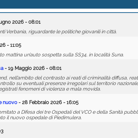
iugno 2026 - 08:01
Verbania, riguardante le politiche giovanili in città.
6 - 11:05
ato mattina un’auto sospetta sulla SS34, in località Suna.
sa
- 19 Maggio 2026 - 08:01
d, nell’ambito del contrasto ai reati di criminalità diffusa, reat
trollo su eventuali presenze irregolari sul territorio nazionale
registrati fenomeni di violenza e mala movida.
le nuovo
- 28 Febbraio 2026 - 16:05
tato a Difesa dei tre Ospedali del VCO e della Sanità pubbli
to il nuovo ospedale di Piedimulera.
03