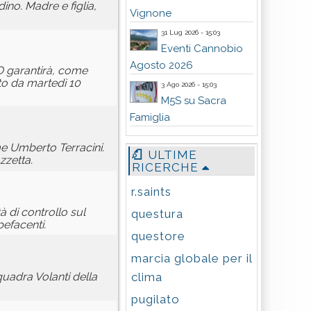
ino. Madre e figlia,
Vignone
31 Lug 2026 - 15:03
Eventi Cannobio
Agosto 2026
O garantirà, come
oto da martedì 10
3 Ago 2026 - 15:03
M5S su Sacra
Famiglia
me Umberto Terracini.
ULTIME
zzetta.
RICERCHE
r.saints
à di controllo sul
questura
pefacenti.
questore
marcia globale per il
clima
quadra Volanti della
pugilato