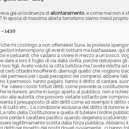
eva già un'ordinanza di
allontanamento
, e come mai non è s
 In epoca di massima allerta terrorismo siamo messi proprio
- 14:10
ini (che mi costringo a non offendere) Suna, le proteste speng
i gestori interrompono gli eventi notturni ma bastaaaaaa, qui 
noiosi e petulanti, che vadano a vivere in mezzo a un bosco. Vog
are a loro il foglio di via dalla civiltà, perchè deturpano gli 
ro figli. Avete voluto la città turistica ma l'avete ridotta ad
di certi cittadini insofferenti, diamogli quello che vogliono traqui
dei permessi per i quali percepisci dei compensi, ebbene falli
o il permesso, hanno pagato, hanno il diritto di cantare, suon
alere i nostri fottuti diritti, come prevede la costituzione. A
 Per le riunioni, anche in luogo aperto al pubblico, non è richie
iso alle autorità, che possono vietarle soltanto per comprova
esenta il presupposto di altri diritti come ad esempio il diritto 
 culto etc... La condizione esclusiva del diritto di riunione è c
La ratio della Costituzione è quella di tutelare l'ordine pubbli
unione perde il carattere pacifico quando degenera scaturendo
sere legittimamente sciolta dalla forza pubblica. Abbiamo il d
tri diritti nel rispetto dei nostri doveri ovviamente... ci hanno 