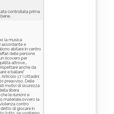
tata controllata prima
 bene.
ono la musica
di assordante e
liono abitare in centro
affari delle persone
 un ricovero per
llità altrove...
 rispettare anche da
are e ballare"
rticolo 17 I cittadini
sto preavviso. Delle
ti motivi di sicurezza
della libera
he le riunioni si
co materiale,ovvero la
 violenza contro
iritto di giocare in
tolto tutto, se vogliamo