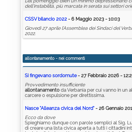
Dal pomeriggio diieri un minimo depressionario c
dell'instabilità, più marcata in serata sui settori orie
CSSV bilancio 2022
- 6 Maggio 2023 - 10:03
Giovedì 27 aprile l’Assemblea dei Sindaci del Verba
2022.
allontanamento
- nei commenti
Si fingevano sordomute
- 27 Febbraio 2026 - 12:
Provvedimento insufficiente
allontanamento
da Verbania per cui vanno in un a
carcere o espulsione per direttissima.
Nasce "Alleanza civica del Nord"
- 26 Gennaio 201
Ecco da dove
Spieghiamo dunque con parole semplici al Sig. L
di creare una lista civica aperta a tutti i cittadin