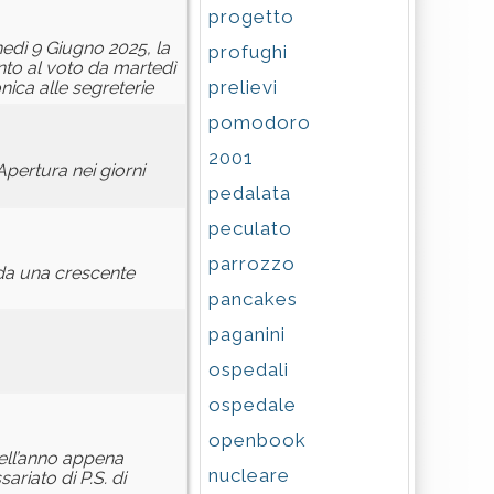
progetto
nedì 9 Giugno 2025, la
profughi
nto al voto da martedì
prelievi
nica alle segreterie
pomodoro
2001
Apertura nei giorni
pedalata
peculato
parrozzo
 da una crescente
pancakes
paganini
ospedali
ospedale
openbook
dell’anno appena
nucleare
ariato di P.S. di