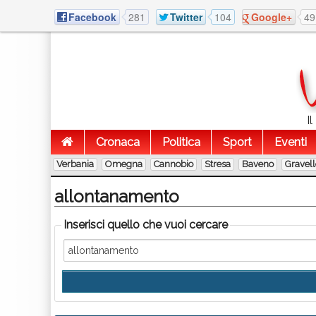
Facebook
281
Twitter
104
Google+
49
I
Cronaca
Politica
Sport
Eventi
Verbania
Omegna
Cannobio
Stresa
Baveno
Gravel
allontanamento
Inserisci quello che vuoi cercare