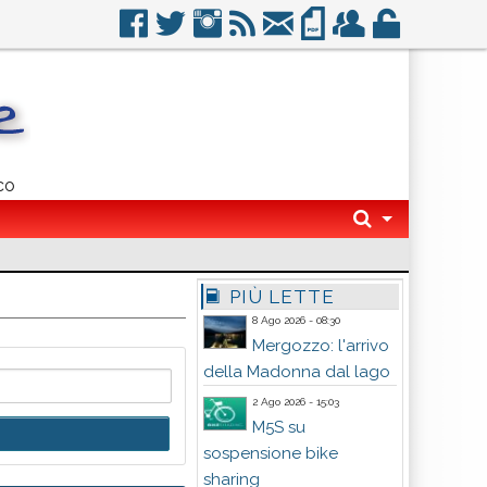
co
PIÙ LETTE
8 Ago 2026 - 08:30
Mergozzo: l'arrivo
della Madonna dal lago
2 Ago 2026 - 15:03
M5S su
sospensione bike
sharing