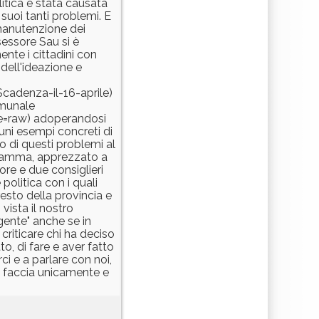
litica è stata causata
suoi tanti problemi. E
 manutenzione dei
sessore Sau si è
nte i cittadini con
dell'ideazione e
cadenza-il-16-aprile)
omunale
e=raw) adoperandosi
uni esempi concreti di
o di questi problemi al
gramma, apprezzato a
re e due consiglieri
 politica con i quali
esto della provincia e
vista il nostro
 gente" anche se in
criticare chi ha deciso
, di fare e aver fatto
ci e a parlare con noi,
 faccia unicamente e