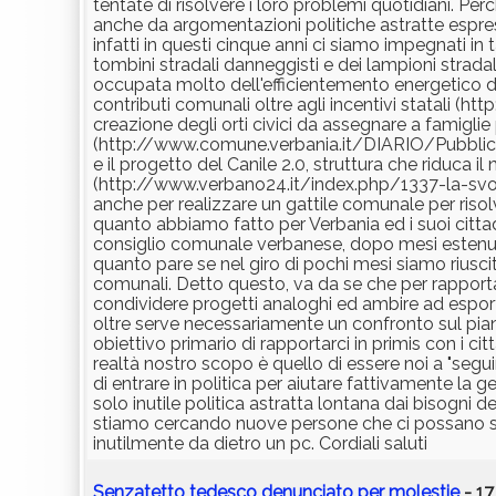
tentate di risolvere i loro problemi quotidiani. Perc
anche da argomentazioni politiche astratte espress
infatti in questi cinque anni ci siamo impegnati i
tombini stradali danneggisti e dei lampioni stradali
occupata molto dell'efficientemento energetico de
contributi comunali oltre agli incentivi statali 
creazione degli orti civici da assegnare a famiglie 
(http://www.comune.verbania.it/DIARIO/Pubblicat
e il progetto del Canile 2.0, struttura che riduca i
(http://www.verbano24.it/index.php/1337-la-sv
anche per realizzare un gattile comunale per risol
quanto abbiamo fatto per Verbania ed i suoi cittad
consiglio comunale verbanese, dopo mesi estenua
quanto pare se nel giro di pochi mesi siamo riusci
comunali. Detto questo, va da se che per rapportarci 
condividere progetti analoghi ed ambire ad esport
oltre serve necessariamente un confronto sul piano
obiettivo primario di rapportarci in primis con i cit
realtà nostro scopo è quello di essere noi a "seguir
di entrare in politica per aiutare fattivamente l
solo inutile politica astratta lontana dai bisogni 
stiamo cercando nuove persone che ci possano s
inutilmente da dietro un pc. Cordiali saluti
Senzatetto tedesco denunciato per molestie
- 17