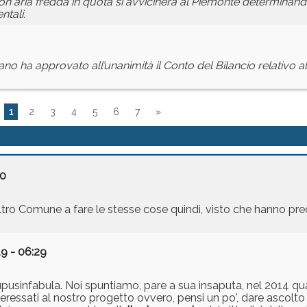
on aria fredda in quota si avvicinerà al Piemonte determina
ntali.
no ha approvato all’unanimità il Conto del Bilancio relativo all
1
2
3
4
5
6
7
»
20
ltro Comune a fare le stesse cose quindi, visto che hanno pre
9 - 06:29
upusinfabula. Noi spuntiamo, pare a sua insaputa, nel 2014 
i interessati al nostro progetto ovvero, pensi un po', dare ascol