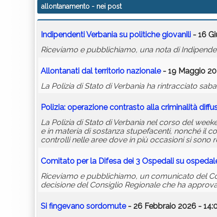
allontanamento
- nei post
Indipendenti Verbania su politiche giovanili
- 16 G
Riceviamo e pubblichiamo, una nota di Indipendenti 
Allontanati dal territorio nazionale
- 19 Maggio 202
La Polizia di Stato di Verbania ha rintracciato sab
Polizia: operazione contrasto alla criminalità diffu
La Polizia di Stato di Verbania nel corso del weeken
e in materia di sostanza stupefacenti, nonché il con
controlli nelle aree dove in più occasioni si sono 
Comitato per la Difesa dei 3 Ospedali su ospeda
Riceviamo e pubblichiamo, un comunicato del Comi
decisione del Consiglio Regionale che ha approva
Si fingevano sordomute
- 26 Febbraio 2026 - 14: