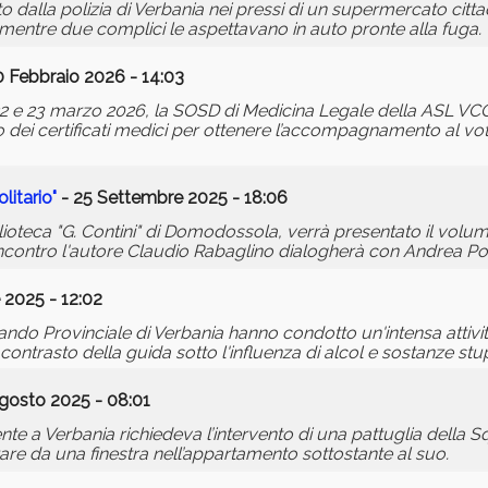
o dalla polizia di Verbania nei pressi di un supermercato cittad
 mentre due complici le aspettavano in auto pronte alla fuga.
0 Febbraio 2026 - 14:03
22 e 23 marzo 2026, la SOSD di Medicina Legale della ASL VC
ascio dei certificati medici per ottenere l’accompagnamento al v
itario"
- 25 Settembre 2025 - 18:06
blioteca "G. Contini" di Domodossola, verrà presentato il volu
'incontro l'autore Claudio Rabaglino dialogherà con Andrea Po
 2025 - 12:02
mando Provinciale di Verbania hanno condotto un'intensa attivit
al contrasto della guida sotto l'influenza di alcol e sostanze stu
gosto 2025 - 08:01
te a Verbania richiedeva l’intervento di una pattuglia della S
re da una finestra nell’appartamento sottostante al suo.