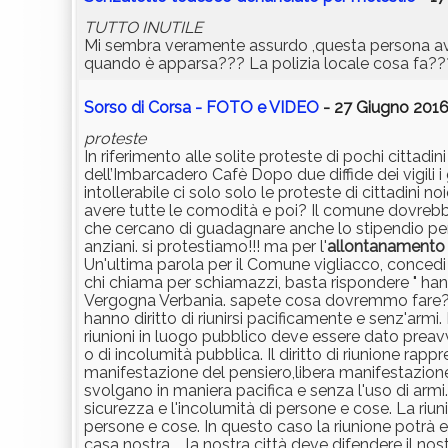
TUTTO INUTILE
Mi sembra veramente assurdo ,questa persona av
quando è apparsa??? La polizia locale cosa fa???
Sorso di Corsa - FOTO e VIDEO
- 27 Giugno 2016 
proteste
In riferimento alle solite proteste di pochi cittad
dell’Imbarcadero Cafè Dopo due diffide dei vigili 
intollerabile ci solo solo le proteste di cittadini 
avere tutte le comodità e poi? Il comune dovrebbe d
che cercano di guadagnare anche lo stipendio per lo
anziani. si protestiamo!!! ma per l'
allontanamento
Un'ultima parola per il Comune vigliacco, concedi 
chi chiama per schiamazzi, basta rispondere " hann
Vergogna Verbania. sapete cosa dovremmo fare? Far v
hanno diritto di riunirsi pacificamente e senz'armi.
riunioni in luogo pubblico deve essere dato preavv
o di incolumità pubblica. Il diritto di riunione rappr
manifestazione del pensiero,libera manifestazione di
svolgano in maniera pacifica e senza l'uso di armi.
sicurezza e l'incolumità di persone e cose. La ri
persone e cose. In questo caso la riunione potrà es
casa nostra.... la nostra città deve difendere il nos