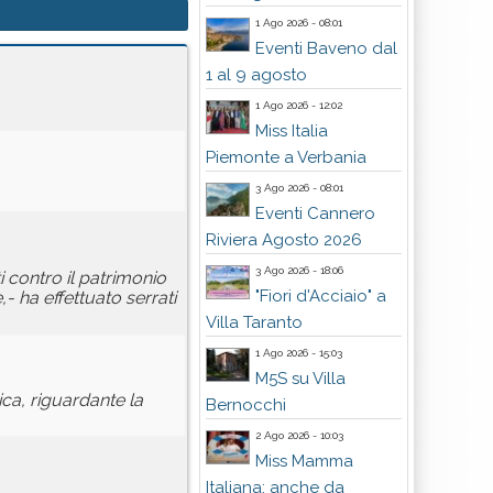
1 Ago 2026 - 08:01
Eventi Baveno dal
1 al 9 agosto
1 Ago 2026 - 12:02
Miss Italia
Piemonte a Verbania
3 Ago 2026 - 08:01
Eventi Cannero
Riviera Agosto 2026
3 Ago 2026 - 18:06
i contro il patrimonio
"Fiori d'Acciaio" a
,- ha effettuato serrati
Villa Taranto
1 Ago 2026 - 15:03
M5S su Villa
ca, riguardante la
Bernocchi
2 Ago 2026 - 10:03
Miss Mamma
Italiana: anche da