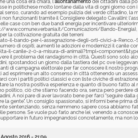
hé una cosa era chiara, l'
allontanamento
dei cittadini dalla po
e in politichese molto lontane dalla vita di ogni giorno con i 
n tal senso, curando ad esempio pulizia del verde cittadino, la
 non funzionanti tramite il Consigliere delegato Cavallini; l'as
lle case con ben due bandi energia per incentivare ulteriorime
(http://www.comune.verbania.it/Comunicazioni/Bando-Energia), 
per la coltivazione gratuita dei terreni
o-il-bando-per-l-assegnazione-degli-orti-civici-a-Renco.-S
l numero di ospiti, aumenti le adozioni e modernizzi il canile c
olta-il-canile-2-0-a-misura-di-animali?tmpl=component&typ
vere il problema del randagismo in città. Questi sono solo alc
ini, spostandoci un giorno dalla tastiera del pc ove leggevan
nti di campagna elettorale per far conoscere il nostro pro
ti ad esprimere un alto consenso in città ottenendo un assesso
con i partiti politici classici e con liste civiche di estrazione
are la nostra positiva esperienza e quanto di buono fatto al r
 politico, ciò che stiamo facendo ora, senza però perdere di 
tadini, A noi pare di aver lavorato bene per farci "seguire dalla
e la gente". Un consiglio spassionato, si informi bene prima di 
a gente sentenziando, senza nemmeno sapere cosa abbiamo fatto
delle persone. Se vuole può farlo anche lei, venendo a conoscer
upportare in futuro impegnandosi concretamente, ma non lo
 Agosto 2016 - 21:09