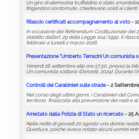
Un giro di elemosina truffaldino è stato smantellat
fingendosi sordomute, chiedevano soldi ai clienti
Rilascio certificati accompagnamento al voto
- 1
In occasione del Referendum Costituzionale del 
stabilito dall’art. 29 della Legge 104/1992, il ril
febbraio a lunedì 2 marzo 2026.
Presentazione "Umberto Terracini Un comunista sol
Venerdì 26 settembre alle ore 17:30, presso la bi
Un comunista solitario (Donzelli, 2024). Durante l
Controlli dei Carabinieri sulle strade
- 2 Settembre
Nel corso degli ultimi giorni, i Carabinieri del Co
territorio, finalizzata alla prevenzione dei reati e 
Arrestato dalla Polizia di Stato un ricercato
- 25 A
Nella notte di giovedì 20 agosto una donna residen
Questura, poiché aveva notato alcuni uomini entra