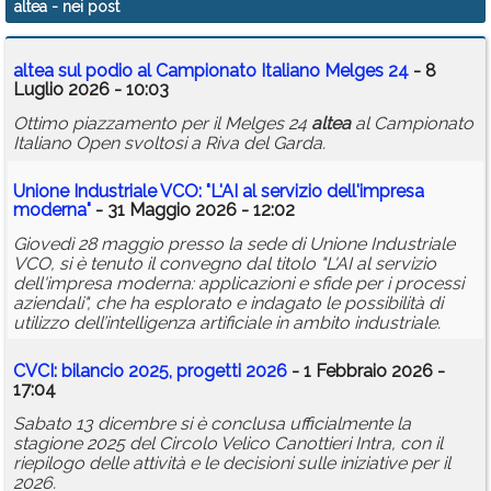
altea
- nei post
Calendario
altea
sul podio al Campionato Italiano Melges 24
- 8
Annunci
Luglio 2026 - 10:03
Ottimo piazzamento per il Melges 24
altea
al Campionato
Italiano Open svoltosi a Riva del Garda.
Unione Industriale VCO: "L'AI al servizio dell'impresa
moderna"
- 31 Maggio 2026 - 12:02
Giovedì 28 maggio presso la sede di Unione Industriale
VCO, si è tenuto il convegno dal titolo "L'AI al servizio
dell'impresa moderna: applicazioni e sfide per i processi
aziendali", che ha esplorato e indagato le possibilità di
utilizzo dell’intelligenza artificiale in ambito industriale.
CVCI: bilancio 2025, progetti 2026
- 1 Febbraio 2026 -
17:04
Sabato 13 dicembre si è conclusa ufficialmente la
stagione 2025 del Circolo Velico Canottieri Intra, con il
riepilogo delle attività e le decisioni sulle iniziative per il
2026.