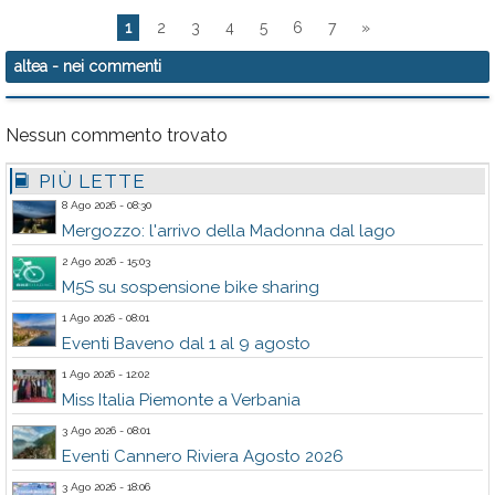
1
2
3
4
5
6
7
»
altea
- nei commenti
Nessun commento trovato
PIÙ LETTE
8 Ago 2026 - 08:30
Mergozzo: l'arrivo della Madonna dal lago
2 Ago 2026 - 15:03
M5S su sospensione bike sharing
1 Ago 2026 - 08:01
Eventi Baveno dal 1 al 9 agosto
1 Ago 2026 - 12:02
Miss Italia Piemonte a Verbania
3 Ago 2026 - 08:01
Eventi Cannero Riviera Agosto 2026
3 Ago 2026 - 18:06