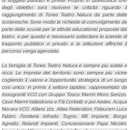
di soggetti pubblici e privati. Proprio in quest’ottica uno
degli obiettivi sarà risolvere le criticità riguardo il
raggiungimento di Tones Teatro Natura da parte delle
scolaresche. Sono molte le richieste di coinvolgimento da
parte delle scuole per le attività educational proposte dal
teatro, e per questo è necessario sollecitare le aziende di
trasporto pubblico e privato e le istituzioni affinché il
percorso venga agevolato.
La famiglia di Tones Teatro Natura è sempre più solida e
ricca. Le imprese del territorio sono sempre più vicine
cogliendo il valore e l’opportunità strategica di un luogo
così unico: in primis il settore lapideo, rappresentato da
Assograniti VCO con Gruppo Tosco Marmi Moro Serizzo,
Cave Marmi Vallestrona e F.lli Corbelli; e poi Aedes, Acqua
Novara VCO, Allianz 101, Altea Federation, Fideuram Luca
Fabbri, Fonderia Alfredo Togno, RB Impianti, Borgo
Agnello, Rolandi Impianti, Concessionarie Papa Nicolini,