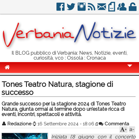
Il BLOG pubblico di Verbania: News, Notizie, eventi,
curiosità, vco : Ossola : Cronaca
Cronaca
Tones Teatro Natura, stagione di
Politica
successo
Sport
Grande successo per la stagione 2024 di Tones Teatro
Natura, giunta ormai al termine dopo un’estate ricca di
Eventi
eventi, incontri, spettacoli e attività.
👤
Redazione
⌚
16 Settembre 2024 - 18:06
Commenta
Info Utili
a-
+
Rubriche
Iniziata l’8 giugno con il concerto