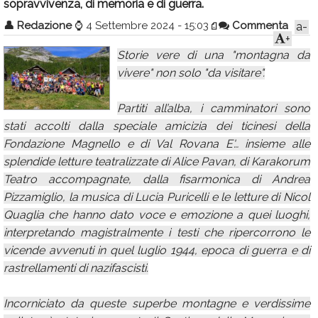
sopravvivenza, di memoria e di guerra.
Calendario
👤
Redazione
⌚
4 Settembre 2024 - 15:03
Commenta
a-
+
Annunci
Storie vere di una "montagna da
vivere" non solo "da visitare".
Partiti all’alba, i camminatori sono
stati accolti dalla speciale amicizia dei ticinesi della
Fondazione Magnello e di Val Rovana E'… insieme alle
splendide letture teatralizzate di Alice Pavan, di Karakorum
Teatro accompagnate, dalla fisarmonica di Andrea
Pizzamiglio, la musica di Lucia Puricelli e le letture di Nicol
Quaglia che hanno dato voce e emozione a quei luoghi,
interpretando magistralmente i testi che ripercorrono le
vicende avvenuti in quel luglio 1944, epoca di guerra e di
rastrellamenti di nazifascisti.
Incorniciato da queste superbe montagne e verdissime