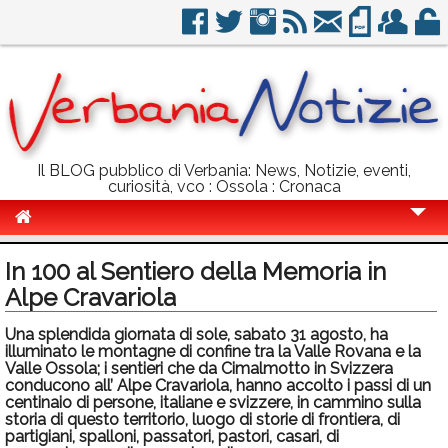
Il BLOG pubblico di Verbania: News, Notizie, eventi,
curiosità, vco : Ossola : Cronaca
Cronaca
In 100 al Sentiero della Memoria in
Politica
Alpe Cravariola
Sport
Una splendida giornata di sole, sabato 31 agosto, ha
illuminato le montagne di confine tra la Valle Rovana e la
Eventi
Valle Ossola; i sentieri che da Cimalmotto in Svizzera
conducono all’ Alpe Cravariola, hanno accolto i passi di un
centinaio di persone, italiane e svizzere, in cammino sulla
Info Utili
storia di questo territorio, luogo di storie di frontiera, di
partigiani, spalloni, passatori, pastori, casari, di
Rubriche