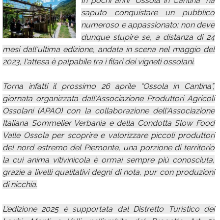
In pochi anni “Ossola in Cantina” ha
saputo conquistare un pubblico
Calendario
numeroso e appassionato: non deve
Annunci
dunque stupire se, a distanza di 24
mesi dall'ultima edizione, andata in scena nel maggio del
2023, l'attesa è palpabile tra i filari dei vigneti ossolani.
Torna infatti il prossimo 26 aprile “Ossola in Cantina”,
giornata organizzata dall'Associazione Produttori Agricoli
Ossolani (APAO) con la collaborazione dell'Associazione
Italiana Sommelier Verbania e della Condotta Slow Food
Valle Ossola per scoprire e valorizzare piccoli produttori
del nord estremo del Piemonte, una porzione di territorio
la cui anima vitivinicola è ormai sempre più conosciuta,
grazie a livelli qualitativi degni di nota, pur con produzioni
di nicchia.
L'edizione 2025 è supportata dal Distretto Turistico dei