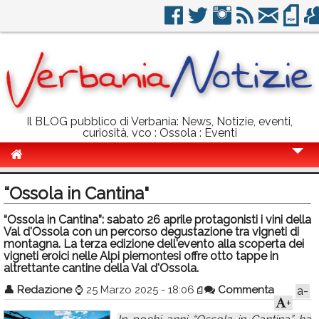
Il BLOG pubblico di Verbania: News, Notizie, eventi,
curiosità, vco : Ossola : Eventi
Cronaca
“Ossola in Cantina"
Politica
“Ossola in Cantina”: sabato 26 aprile protagonisti i vini della
Val d'Ossola con un percorso degustazione tra vigneti di
Sport
montagna. La terza edizione dell'evento alla scoperta dei
vigneti eroici nelle Alpi piemontesi offre otto tappe in
Eventi
altrettante cantine della Val d'Ossola.
Info Utili
👤
Redazione
⌚
25 Marzo 2025 - 18:06
Commenta
a-
+
Rubriche