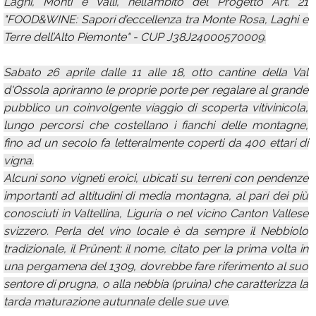
Laghi, Monti e Valli, nell’ambito del Progetto Art. 21
"FOOD&WINE: Sapori d’eccellenza tra Monte Rosa, Laghi e
Terre dell’Alto Piemonte" - CUP J38J24000570009.
Sabato 26 aprile dalle 11 alle 18, otto cantine della Val
d'Ossola apriranno le proprie porte per regalare al grande
pubblico un coinvolgente viaggio di scoperta vitivinicola,
lungo percorsi che costellano i fianchi delle montagne,
fino ad un secolo fa letteralmente coperti da 400 ettari di
vigna.
Alcuni sono vigneti eroici, ubicati su terreni con pendenze
importanti ad altitudini di media montagna, al pari dei più
conosciuti in Valtellina, Liguria o nel vicino Canton Vallese
svizzero. Perla del vino locale è da sempre il Nebbiolo
tradizionale, il Prünent: il nome, citato per la prima volta in
una pergamena del 1309, dovrebbe fare riferimento al suo
sentore di prugna, o alla nebbia (pruina) che caratterizza la
tarda maturazione autunnale delle sue uve.