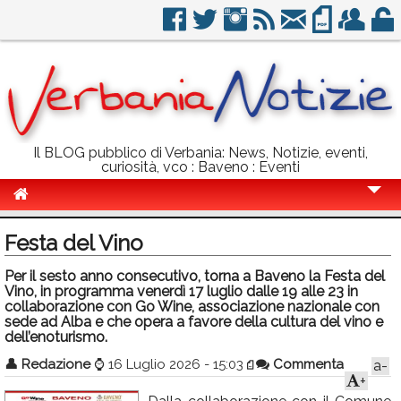
Il BLOG pubblico di Verbania: News, Notizie, eventi,
curiosità, vco : Baveno : Eventi
Cronaca
Festa del Vino
Politica
Per il sesto anno consecutivo, torna a Baveno la Festa del
Vino, in programma venerdì 17 luglio dalle 19 alle 23 in
Sport
collaborazione con Go Wine, associazione nazionale con
sede ad Alba e che opera a favore della cultura del vino e
Eventi
dell’enoturismo.
Info Utili
👤
Redazione
⌚
16 Luglio 2026 - 15:03
Commenta
a-
+
Rubriche