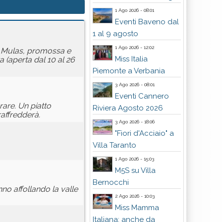
1 Ago 2026 - 08:01
Eventi Baveno dal
1 al 9 agosto
1 Ago 2026 - 12:02
gi Mulas, promossa e
Miss Italia
a (aperta dal 10 al 26
Piemonte a Verbania
3 Ago 2026 - 08:01
Eventi Cannero
are. Un piatto
Riviera Agosto 2026
affredderà.
3 Ago 2026 - 18:06
"Fiori d'Acciaio" a
Villa Taranto
1 Ago 2026 - 15:03
M5S su Villa
Bernocchi
no affollando la valle
2 Ago 2026 - 10:03
Miss Mamma
Italiana: anche da