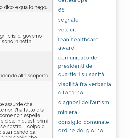
dell’europa
lo dico e qua lo nego.
68
segnale
velocit
ni crisi di governo
lean healthcare
 sono in netta
award
comunicato dei
presidenti dei
quartieri su sanità
vendendo allo scoperto.
viabilità fra verbania
e locarno
diagnosi dell’autism
sse assurde che
 non l'ha fatto e la
miniera
iccome non espelle
dice. In questi primi
consiglio comunale
se nostre. Il colpo di
ordine del giorno
o sta ridendo da
te per capire che