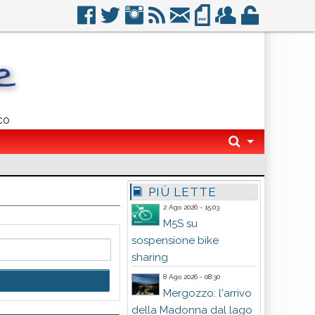
co
PIÙ LETTE
2 Ago 2026 - 15:03
M5S su
sospensione bike
sharing
8 Ago 2026 - 08:30
Mergozzo: l'arrivo
della Madonna dal lago