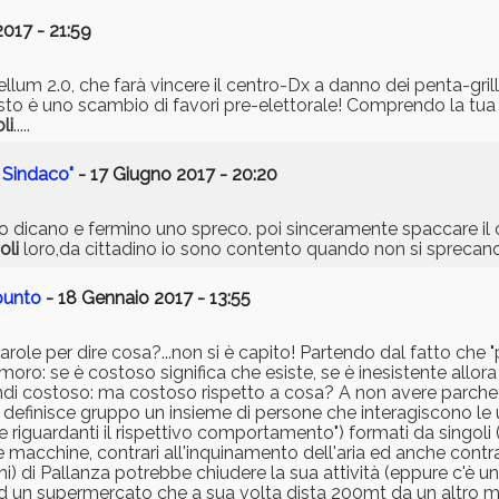
017 - 21:59
lum 2.0, che farà vincere il centro-Dx a danno dei penta-grillini
sto è uno scambio di favori pre-elettorale! Comprendo la tua
li
.....
l Sindaco"
- 17 Giugno 2017 - 20:20
o dicano e fermino uno spreco. poi sinceramente spaccare il 
oli
loro,da cittadino io sono contento quando non si sprecano 
 punto
- 18 Gennaio 2017 - 13:55
le per dire cosa?...non si è capito! Partendo dal fatto che 
imoro: se è costoso significa che esiste, se è inesistente all
ndi costoso: ma costoso rispetto a cosa? A non avere parche
si definisce gruppo un insieme di persone che interagiscono le u
 riguardanti il rispettivo comportamento") formati da singoli (
le macchine, contrari all'inquinamento dell'aria ed anche cont
ni) di Pallanza potrebbe chiudere la sua attività (eppure c'è un
ad un supermercato che a sua volta dista 200mt da un altro ma