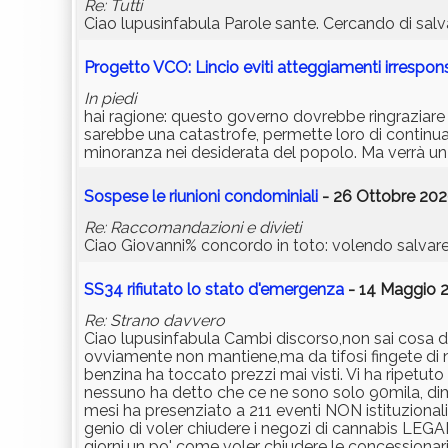
Re: Tutti
Ciao lupusinfabula Parole sante. Cercando di sal
Progetto VCO: Lincio eviti atteggiamenti irrespons
In piedi
hai ragione: questo governo dovrebbe ringraziare
sarebbe una catastrofe, permette loro di continua
minoranza nei desiderata del popolo. Ma verrà un g
Sospese le riunioni condominiali
- 26 Ottobre 202
Re: Raccomandazioni e divieti
Ciao Giovanni% concordo in toto: volendo salvar
SS34 rifiutato lo stato d'emergenza
- 14 Maggio 2
Re: Strano davvero
Ciao lupusinfabula Cambi discorso,non sai cosa dir
ovviamente non mantiene,ma da tifosi fingete di n
benzina ha toccato prezzi mai visti. Vi ha ripetu
nessuno ha detto che ce ne sono solo 90mila, dim
mesi ha presenziato a 211 eventi NON istituzionali,
genio di voler chiudere i negozi di cannabis LEGA
giorni,un po' come voler chiudere le concessionarie 