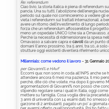
Re: referendum
Ciao livio, la storia italica è piena di referendum 
pancia. Una su tutti, l'abolizione dell'energia nu
periodo sul quale noi cominceremo a vedere gli effe
vieta i referendunm sui trattati internazionali, a
avere un ritorno dell'investimento di lungo perio
forza che un referendum affosserebbe il progetto 
meno un ospedale UNICO (che sia a Ornavasso, a Pi
Perchè la necessità di ridimensionare la spesa ne
Ornavasso a salvare capra e
cavoli
da un punto di
domani (l'anno prossimo, tra 5 anni, tra 10...è so
strutture oggi esistenti diventerà riferimento unico 
Millennials: come vedono il lavoro
- 31 Gennaio 20
per Giovanni% e HAvF
Eccomi qua: non sono in coda all'INPS anche se h
attendere ancora 6 mesi ma pazienza. Il mio pen
perchè, dite ciò che volete, ma dopo il governo M
argomentazioni di Giovanni% non posso che concord
stipendio regolare sena i quali in Italia, oggi co
mettere su famiglia. Cosa voglia dire la precarietà 
3 anni di università con 14 esami dati, ho smesso 
garzone di 2 ambulanti, pagato un po' a giornat
per avermi offerto quall'opportunità. Poi ho fatto