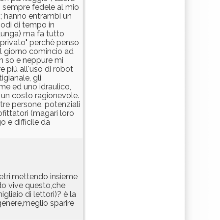
i sempre fedele al mio
no; hanno entrambi un
iodi di tempo in
Slunga) ma fa tutto
 privato" perchè penso
 al giorno comincio ad
on so e neppure mi
e più all'uso di robot
gianale, gli
ame ed uno idraulico,
 un costo ragionevole.
ltre persone, potenziali
fittatori (magari loro
 e difficile da
metri,mettendo insieme
ndo vive questo,che
liaio di lettori)? è la
genere,meglio sparire