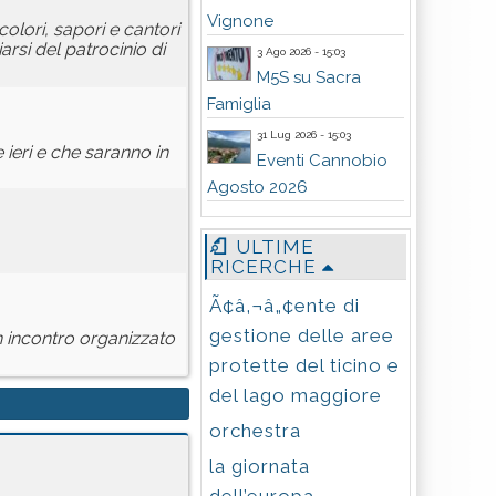
Vignone
olori, sapori e cantori
rsi del patrocinio di
3 Ago 2026 - 15:03
M5S su Sacra
Famiglia
31 Lug 2026 - 15:03
 ieri e che saranno in
Eventi Cannobio
Agosto 2026
ULTIME
RICERCHE
Ã¢â‚¬â„¢ente di
gestione delle aree
un incontro organizzato
protette del ticino e
del lago maggiore
orchestra
la giornata