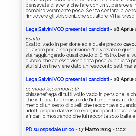
pensavate di aver a che fare con un supereroe,e in
combina veramente poco. Senza contare la penosa de
rimuovere gli striscioni...che squallore. Vi ha preso
Lega Salvini VCO presenta i candidati
- 28 Aprile 
Esatto
Esatto, vado in pensione ed a quale prezzo
cavol
di lavoro per la mia pensione l'ho versato e quindi
sta raggiungendo quasi quello di Sinistro. bene, vuo
dubbio che ad esse viene data poca pubblicità prop
altri siti on line viene dato un resoconto settiman
Lega Salvini VCO presenta i candidati
- 28 Aprile 
comodo io,comodi tutti
chissenefrega di tutti voi,io vado in pensione! a 
che in teoria fa il ministro dell'interno. ministro 
meno di un sesto di quelli che raccontava quando v
ridotti proprio dal vostro eroe; incapacità pura e
africani,dimostrando che lui racconta solo balle e e
PD su ospedale unico
- 17 Marzo 2019 - 11:12