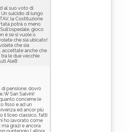
ed al suo voto di
 Un suicidio di lungo
 TAV, la Costituzione
portata potrà o meno
 Sull'ospedale, gioco
n è se si vuole o
olete che sia ubicato!
volete che sia
ne, accettate anche che
 tra le due vecchie
luti AleB
 di pensione: dovrò
.:W San Salvini!
 quanto concerne le
o fisso e ad un
nvivenza ed ancor più
il liceo classico, fatti
anni ho lavorato come
: ma grazi e ancora
on punteggio ( allora