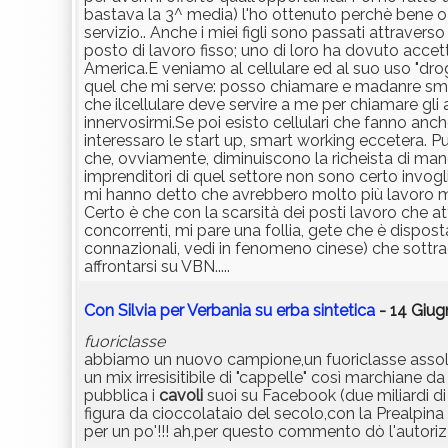
bastava la 3^ media) l'ho ottenuto perchè bene o 
servizio.. Anche i miei figli sono passati attraver
posto di lavoro fisso; uno di loro ha dovuto accetta
America.E veniamo al cellulare ed al suo uso "droga
quel che mi serve: posso chiamare e madanre sms 
che ilcellulare deve servire a me per chiamare gli 
innervosirmi.Se poi esisto cellulari che fanno an
interessaro le start up, smart working eccetera. Pu
che, ovviamente, diminuiscono la richeista di man
imprenditori di quel settore non sono certo invogl
mi hanno detto che avrebbero molto più lavoro m
Certo è che con la scarsità dei posti lavoro che at
concorrenti, mi pare una follia, gete che è disposta
connazionali, vedi in fenomeno cinese) che sottraggo
affrontarsi su VBN.....
Con Silvia per Verbania su erba sintetica
- 14 Giug
fuoriclasse
abbiamo un nuovo campione,un fuoriclasse assoluto
un mix irresisitibile di "cappelle" così marchiane d
pubblica i
cavoli
suoi su Facebook (due miliardi di i
figura da cioccolataio del secolo,con la Prealpin
per un po'!!! ah,per questo commento dò l'autori