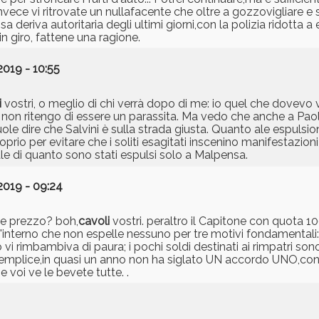
vece vi ritrovate un nullafacente che oltre a gozzovigliare e s
riva autoritaria degli ultimi giorni,con la polizia ridotta a 
 in giro, fattene una ragione.
2019 - 10:55
i
vostri, o meglio di chi verrà dopo di me: io quel che dovevo v
 non ritengo di essere un parassita. Ma vedo che anche a Paolino
le dire che Salvini è sulla strada giusta. Quanto ale espulsioni
rio per evitare che i soliti esagitati inscenino manifestazioni
ale di quanto sono stati espulsi solo a Malpensa.
2019 - 09:24
che prezzo? boh,
cavoli
vostri. peraltro il Capitone con quota 10
dell'interno che non espelle nessuno per tre motivi fondamentali:
i rimbambiva di paura; i pochi soldi destinati ai rimpatri sono
 semplice,in quasi un anno non ha siglato UN accordo UNO,con g
 voi ve le bevete tutte. .