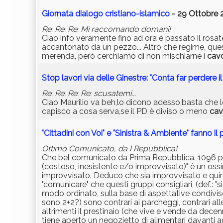
Giornata dialogo cristiano-islamico
- 29 Ottobre 2
Re: Re: Re: Mi raccomando domani!
Ciao info veramente fino ad ora è passato il rosatel
accantonato da un pezzo... Altro che regime, que
merenda, però cerchiamo di non mischiarne i
cavo
Stop lavori via delle Ginestre: "Conta far perdere i
Re: Re: Re: Re: scusatemi...
Ciao Maurilio va beh,lo dicono adesso,basta che l
capisco a cosa serva,se il PD è diviso o meno
cav
"Cittadini con Voi" e "Sinistra & Ambiente" fanno il
Ottimo Comunicato, da I Repubblica!
Che bel comunicato da Prima Repubblica. 1096 paro
(costoso, inesistente e/o improvvisato)" è un oss
improvvisato. Deduco che sia improvvisato e qui
"comunicare" che questi gruppi consigliari, (def.: "
modo ordinato, sulla base di aspettative condivise
sono 2+2?) sono contrari ai parcheggi, contrari al
altrimenti il prestinaio (che vive e vende da decen
tiene aperto un negozietto di alimentari davanti 