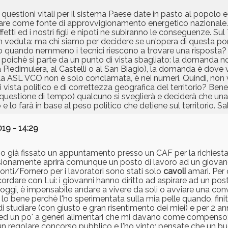
su questioni vitali per il sistema Paese date in pasto al popolo 
cleare come fonte di approvvigionamento energetico nazionale.
tti ed i nostri figli e nipoti ne subiranno le conseguenze. Sul
 ben veduta: ma chi siamo per decidere se un'opera di questa 
do quando nemmeno i tecnici riescono a trovare una risposta?
poichè si parte da un punto di vista sbagliato: la domanda no
edimulera, al Castelli o al San Biagio), la domanda è dove v
lla ASL VCO non è solo conclamata, è nei numeri. Quindi, non 
 vista politico e di correttezza geografica del territorio? Be
lo questione di tempo) qualcuno si sveglierà e deciderà che una
e lo farà in base al peso politico che detiene sul territorio. Sa
19 - 14:29
o già fissato un appuntamento presso un CAF per la richiesta
sionamente aprirà comunque un posto di lavoro ad un giovane
onti/Fornero per i lavoratori sono stati solo
cavoli
amari. Per
are con Lui: i giovanni hanno diritto ad aspirare ad un post
me oggi, è impensabile andare a vivere da soli o avviare una co
lo bene perchè l'ho sperimentata sulla mia pelle quando, finito 
di studiare (con giusto e gran risentimento dei miei) e per 2 
a ed un po' a generi alimentari che mi davano come compenso
 un regolare concorso pubblico e l'ho vinto: pensate che un bu