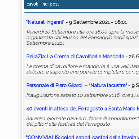
cavoli
- nei post
“Naturali inganni”
- 9 Settembre 2021 - 08:01
Venerdì 10 Settembre alle ore 18.00 apre la mostr
organizzata dal Museo del Paesaggio negli spazi esp
Settembre 2021).
BellaZia: La Crema di Cavolfiori e Mandorle
- 26 G
La crema di cavolfiore e mandorle è una vellutata
delicato e saporito che potrete completare con q
Personale di Piero Gilardi – “Natura lacustre”
- 9 S
Inaugurazione sabato 10 settembre 2016, ore 17,
40 eventi in attesa del Ferragosto a Santa Maria
Saranno giornate davvero dense di appuntamenti, q
dei pittori alla festività del Ferragosto.
“CONVIVIALIS: colori, sapori, cantori della tavola 