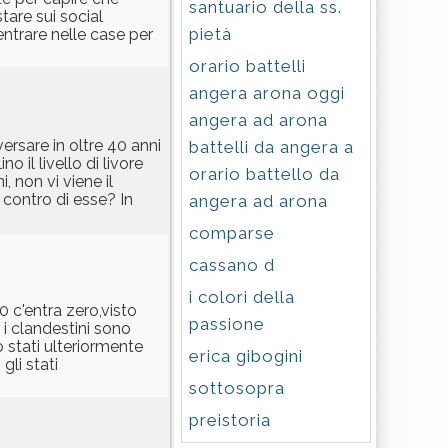
santuario della ss.
tare sui social
pietà
entrare nelle case per
orario battelli
angera arona oggi
angera ad arona
ersare in oltre 40 anni
battelli da angera a
 il livello di livore
orario battello da
, non vi viene il
 contro di esse? In
angera ad arona
comparse
cassano d
i colori della
0 c'entra zero,visto
passione
 i clandestini sono
 stati ulteriormente
erica gibogini
li stati
sottosopra
preistoria