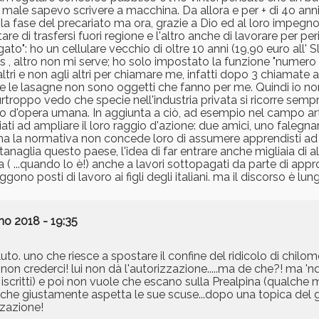
male sapevo scrivere a macchina. Da allora e per + di 4o ann
so la fase del precariato ma ora, grazie a Dio ed al loro impeg
re di trasfersi fuori regione e l'altro anche di lavorare per per
to": ho un cellulare vecchio di oltre 10 anni (19,90 euro all' 
, altro non mi serve; ho solo impostato la funzione "numero
altri e non agli altri per chiamare me, infatti dopo 3 chiamate
che le lasagne non sono oggetti che fanno per me. Quindi io n
rtroppo vedo che specie nell'industria privata si ricorre sempr
o d'opera umana. In aggiunta a ciò, ad esempio nel campo arti
iati ad ampliare il loro raggio d'azione: due amici, uno falegn
a la normativa non concede loro di assumere apprendisti ad
tanaglia questo paese, l'idea di far entrare anche migliaia di a
 ( ...quando lo è!) anche a lavori sottopagati da parte di appro
no posti di lavoro ai figli degli italiani. ma il discorso è lungo
no 2018 - 19:35
. uno che riesce a spostare il confine del ridicolo di chilo
a non crederci! lui non dà l'autorizzazione.....ma de che?! ma '
scritti) e poi non vuole che escano sulla Prealpina (qualche mig
a che giustamente aspetta le sue scuse...dopo una topica del 
zzazione!