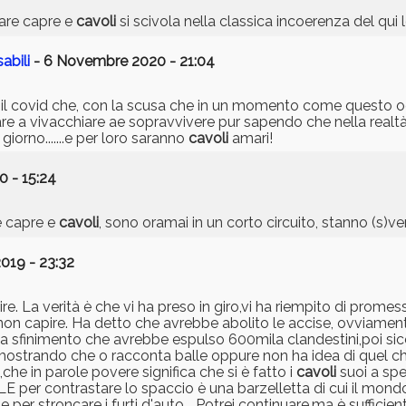
vare capre e
cavoli
si scivola nella classica incoerenza del qui 
abili
- 6 Novembre 2020 - 21:04
 il covid che, con la scusa che in un momento come questo og
re a vivacchiare ae sopravvivere pur sapendo che nella realtà
iorno.......e per loro saranno
cavoli
amari!
0 - 15:24
e capre e
cavoli
, sono oramai in un corto circuito, stanno (s)
019 - 23:32
e. La verità è che vi ha preso in giro,vi ha riempito di prome
on capire. Ha detto che avrebbe abolito le accise, ovviamente
to a sfinimento che avrebbe espulso 600mila clandestini,poi s
ostrando che o racconta balle oppure non ha idea di quel che 
che in parole povere significa che si è fatto i
cavoli
suoi a spe
LE per contrastare lo spaccio è una barzelletta di cui il mond
per stroncare i furti d'auto... Potrei continuare,ma è sufficien