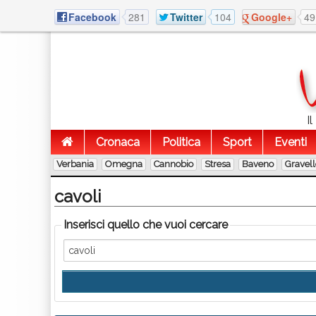
Facebook
281
Twitter
104
Google+
49
I
Cronaca
Politica
Sport
Eventi
Verbania
Omegna
Cannobio
Stresa
Baveno
Gravel
cavoli
Inserisci quello che vuoi cercare