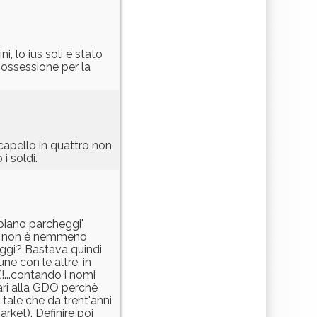
, lo ius soli è stato
 ossessione per la
capello in quattro non
i soldi.
"piano parcheggi"
ora non è nemmeno
ggi? Bastava quindi
ne con le altre, in
!...contando i nomi
rari alla GDO perchè
 tale che da trent'anni
rket). Definire poi