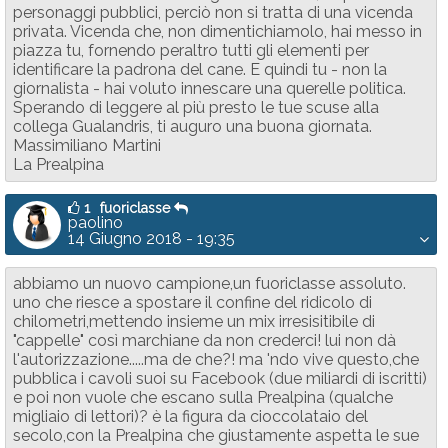
personaggi pubblici, perciò non si tratta di una vicenda
privata. Vicenda che, non dimentichiamolo, hai messo in
piazza tu, fornendo peraltro tutti gli elementi per
identificare la padrona del cane. E quindi tu - non la
giornalista - hai voluto innescare una querelle politica.
Sperando di leggere al più presto le tue scuse alla
collega Gualandris, ti auguro una buona giornata.
Massimiliano Martini
La Prealpina
1
fuoriclasse
paolino
14 Giugno 2018 - 19:35
abbiamo un nuovo campione,un fuoriclasse assoluto.
uno che riesce a spostare il confine del ridicolo di
chilometri,mettendo insieme un mix irresisitibile di
"cappelle" così marchiane da non crederci! lui non dà
l'autorizzazione.....ma de che?! ma 'ndo vive questo,che
pubblica i cavoli suoi su Facebook (due miliardi di iscritti)
e poi non vuole che escano sulla Prealpina (qualche
migliaio di lettori)? è la figura da cioccolataio del
secolo,con la Prealpina che giustamente aspetta le sue