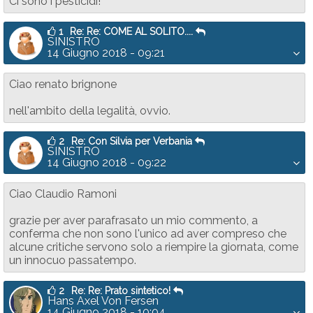
Ci sono i pesticidi!
1
Re: Re: COME AL SOLITO....
SINISTRO
14 Giugno 2018 - 09:21
Ciao renato brignone
nell'ambito della legalità, ovvio.
2
Re: Con Silvia per Verbania
SINISTRO
14 Giugno 2018 - 09:22
Ciao Claudio Ramoni
grazie per aver parafrasato un mio commento, a
conferma che non sono l'unico ad aver compreso che
alcune critiche servono solo a riempire la giornata, come
un innocuo passatempo.
2
Re: Re: Prato sintetico!
Hans Axel Von Fersen
14 Giugno 2018 - 10:04