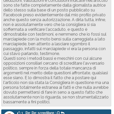
deduzioni, valutazioni e conclusioni indicate nell'articolo
sono ste fatte completamente dalla giornalista autrice
dello stesso sulla base di un posto pubblicato su
Facebook preso evidentemente dal mio profilo privato
anche questo senza autorizzazione. A dirla tutta, infine,
non è assolutamente vero che la consigliera si sia
soffermata a verificare l'accaduto, e questo è
dimostrabile con testimoni, e nemmeno che io fossi sul
marciapiede con la moto bensì sulla carreggiata a lato
marciapiede, ben attento a lasciare sgombro il
passaggio, infatti sul marciapiede vi era la persona con
cui stavo parlando, testimone.
Questi sono i metodi bassi e meschini con cui alcune
opposizioni consiliari cercano di screditare l'avversario
politico, sempre in forza della totale mancanza di
argomenti nel merito delle questioni affrontate, qualsiasi
esse siano. E lo dimostra il fatto che a postare qui
l'articolo non sia stata la Consigliera in questione ma una
persona totalmente estranea ai fatti e che nulla avrebbe
dovuto permettersi di fare in seno a questo fatto che
assolutamente non lo riguarda, se non strumentalizzarlo
bassamente a fini politici.
1
Re: Re: screditare :-D