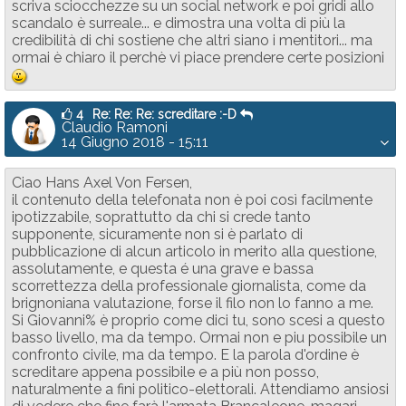
scriva sciocchezze su un social network e poi gridi allo
scandalo è surreale... e dimostra una volta di più la
credibilità di chi sostiene che altri siano i mentitori... ma
ormai è chiaro il perchè vi piace prendere certe posizioni
:-)
4
Re: Re: Re: screditare :-D
Claudio Ramoni
14 Giugno 2018 - 15:11
Ciao Hans Axel Von Fersen,
il contenuto della telefonata non è poi così facilmente
ipotizzabile, soprattutto da chi si crede tanto
supponente, sicuramente non si è parlato di
pubblicazione di alcun articolo in merito alla questione,
assolutamente, e questa é una grave e bassa
scorrettezza della professionale giornalista, come da
brignoniana valutazione, forse il filo non lo fanno a me.
Si Giovanni% è proprio come dici tu, sono scesi a questo
basso livello, ma da tempo. Ormai non e piu possibile un
confronto civile, ma da tempo. E la parola d'ordine è
screditare appena possibile e a più non posso,
naturalmente a fini politico-elettorali. Attendiamo ansiosi