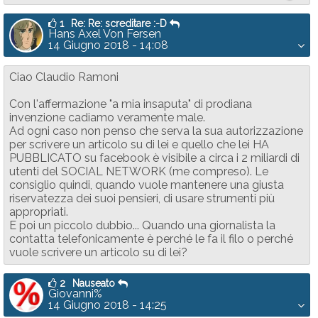
1
Re: Re: screditare :-D
Hans Axel Von Fersen
14 Giugno 2018 - 14:08
Ciao Claudio Ramoni
Con l'affermazione "a mia insaputa" di prodiana
invenzione cadiamo veramente male.
Ad ogni caso non penso che serva la sua autorizzazione
per scrivere un articolo su di lei e quello che lei HA
PUBBLICATO su facebook è visibile a circa i 2 miliardi di
utenti del SOCIAL NETWORK (me compreso). Le
consiglio quindi, quando vuole mantenere una giusta
riservatezza dei suoi pensieri, di usare strumenti più
appropriati.
E poi un piccolo dubbio... Quando una giornalista la
contatta telefonicamente è perché le fa il filo o perché
vuole scrivere un articolo su di lei?
2
Nauseato
Giovanni%
14 Giugno 2018 - 14:25