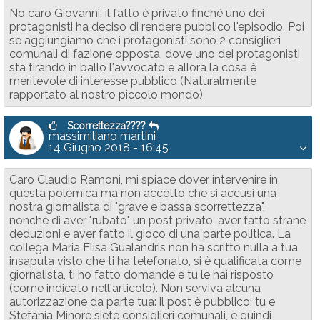
No caro Giovanni, il fatto è privato finché uno dei
protagonisti ha deciso di rendere pubblico l'episodio. Poi
se aggiungiamo che i protagonisti sono 2 consiglieri
comunali di fazione opposta, dove uno dei protagonisti
sta tirando in ballo l'avvocato e allora la cosa è
meritevole di interesse pubblico (Naturalmente
rapportato al nostro piccolo mondo)
Scorrettezza????
massimiliano martini
14 Giugno 2018 - 16:45
Caro Claudio Ramoni, mi spiace dover intervenire in
questa polemica ma non accetto che si accusi una
nostra giornalista di "grave e bassa scorrettezza",
nonché di aver "rubato" un post privato, aver fatto strane
deduzioni e aver fatto il gioco di una parte politica. La
collega Maria Elisa Gualandris non ha scritto nulla a tua
insaputa visto che ti ha telefonato, si è qualificata come
giornalista, ti ho fatto domande e tu le hai risposto
(come indicato nell'articolo). Non serviva alcuna
autorizzazione da parte tua: il post è pubblico; tu e
Stefania Minore siete consiglieri comunali, e quindi