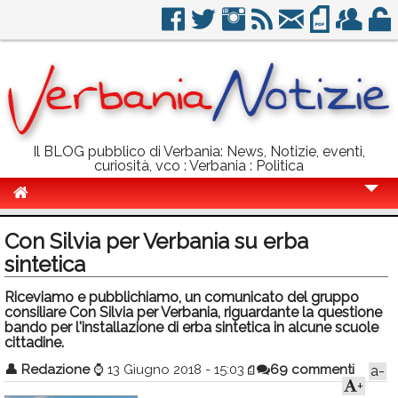
Il BLOG pubblico di Verbania: News, Notizie, eventi,
curiosità, vco : Verbania : Politica
Cronaca
Con Silvia per Verbania su erba
Politica
sintetica
Sport
Riceviamo e pubblichiamo, un comunicato del gruppo
consiliare Con Silvia per Verbania, riguardante la questione
Eventi
bando per l'installazione di erba sintetica in alcune scuole
cittadine.
Info Utili
👤
Redazione
⌚
13 Giugno 2018 - 15:03
69 commenti
a-
+
Rubriche