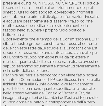
presenti e quindi NON POSSONO SAPERE quali scuole
fecero richiesta in merito al posizionamento dei prati
sintetici. Quindi certi soggetti dovrebbero informarsi
accuratamente prima di divulgare informazioni inesatte
e accusare pesantemente di asserire il falso col fine
molto basso di screditare chi, evidentemente, da
fastidio nello svolgere il proprio ruolo politico e
istituzionale.
È poi evidente che al tempo della Commissoone LLPP
citata il nostro gruppo consiliare non fosse al corrente
delle richieste fatte dalle scuole alla Circoscrizione Est,
oppure le stesse non erano state ancora avanzate, per
cui il nostro gruppo non ebbe nulla da obiettare in
merito a quanto stabilito sull'erba naturale: se avessimo
saputo saremmo sicuramente intervenuti diversamente
nel merito della questione.
Per finire nel parziale resoconto non viene fatto notare
quanto la Commissione LLPP specificasse in meriro alla
richiesta fatta alla Giunta ovvero "ove tecnicamente
possibile" e nemmeno quanto specificato, e riportato
nello stesso verbale del Consiglio Verbania Est, da
insegnanti e genitori dei bambini dell'asilo di Biganzolo
ovvero come nel parco in corrispondenza dell'albero