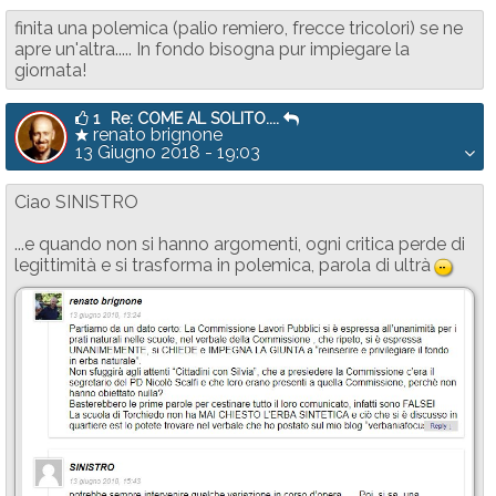
finita una polemica (palio remiero, frecce tricolori) se ne
apre un'altra..... In fondo bisogna pur impiegare la
giornata!
1
Re: COME AL SOLITO....
renato brignone
13 Giugno 2018 - 19:03
Ciao SINISTRO
...e quando non si hanno argomenti, ogni critica perde di
legittimità e si trasforma in polemica, parola di ultrà
:D