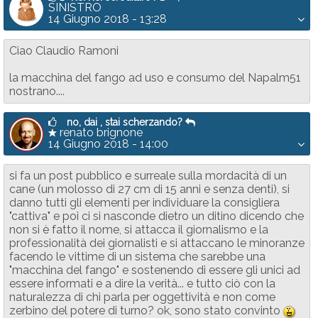
SINISTRO
14 Giugno 2018 - 13:28
Ciao Claudio Ramoni
la macchina del fango ad uso e consumo del Napalm51
nostrano....
no, dai , stai scherzando?
renato brignone
14 Giugno 2018 - 14:00
si fa un post pubblico e surreale sulla mordacità di un
cane (un molosso di 27 cm di 15 anni e senza denti), si
danno tutti gli elementi per individuare la consigliera
"cattiva" e poi ci si nasconde dietro un ditino dicendo che
non si è fatto il nome, si attacca il giornalismo e la
professionalità dei giornalisti e si attaccano le minoranze
facendo le vittime di un sistema che sarebbe una
"macchina del fango" e sostenendo di essere gli unici ad
essere informati e a dire la verità... e tutto ciò con la
naturalezza di chi parla per oggettività e non come
zerbino del potere di turno? ok, sono stato convinto
:-D