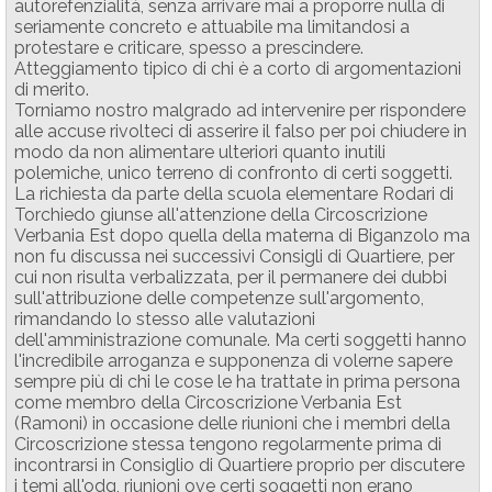
autorefenzialità, senza arrivare mai a proporre nulla di
seriamente concreto e attuabile ma limitandosi a
protestare e criticare, spesso a prescindere.
Atteggiamento tipico di chi è a corto di argomentazioni
di merito.
Torniamo nostro malgrado ad intervenire per rispondere
alle accuse rivolteci di asserire il falso per poi chiudere in
modo da non alimentare ulteriori quanto inutili
polemiche, unico terreno di confronto di certi soggetti.
La richiesta da parte della scuola elementare Rodari di
Torchiedo giunse all'attenzione della Circoscrizione
Verbania Est dopo quella della materna di Biganzolo ma
non fu discussa nei successivi Consigli di Quartiere, per
cui non risulta verbalizzata, per il permanere dei dubbi
sull'attribuzione delle competenze sull'argomento,
rimandando lo stesso alle valutazioni
dell'amministrazione comunale. Ma certi soggetti hanno
l'incredibile arroganza e supponenza di volerne sapere
sempre più di chi le cose le ha trattate in prima persona
come membro della Circoscrizione Verbania Est
(Ramoni) in occasione delle riunioni che i membri della
Circoscrizione stessa tengono regolarmente prima di
incontrarsi in Consiglio di Quartiere proprio per discutere
i temi all'odg, riunioni ove certi soggetti non erano