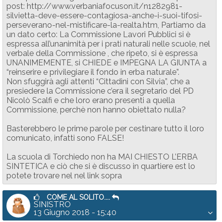
post: http://www.verbaniafocuson.it/n1282981-
silvietta-deve-essere-contagiosa-anche-i-suoi-tifosi-
perseverano-nel-mistificare-la-realta.htm, Partiamo da
un dato certo: La Commissione Lavori Pubblici si è
espressa all’unanimità per i prati naturali nelle scuole, nel
verbale della Commissione , che ripeto, si è espressa
UNANIMEMENTE, si CHIEDE e IMPEGNA LA GIUNTA a
“reinserire e privilegiare il fondo in erba naturale”.
Non sfuggirà agli attenti “Cittadini con Silvia”, che a
presiedere la Commissione c’era il segretario del PD
Nicolò Scalfi e che loro erano presenti a quella
Commissione, perchè non hanno obiettato nulla?
Basterebbero le prime parole per cestinare tutto il loro
comunicato, infatti sono FALSE!
La scuola di Torchiedo non ha MAI CHIESTO L’ERBA
SINTETICA e ciò che si è discusso in quartiere est lo
potete trovare nel nel link sopra
COME AL SOLITO....
SINISTRO
13 Giugno 2018 - 15:40