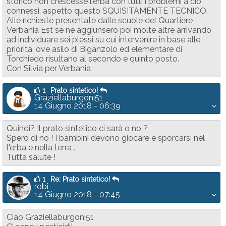
storico non crescesse l'erba con tutti i problemi a ciò
connessi, aspetto questo SQUISITAMENTE TECNICO.
Alle richieste presentate dalle scuole del Quartiere
Verbania Est se ne aggiunsero poi molte altre arrivando
ad individuare sei plessi su cui intervenire in base alle
priorità, ove asilo di Biganzolo ed elementare di
Torchiedo risultano al secondo e quinto posto.
Con Silvia per Verbania
1
Prato sintetico!
Graziellaburgoni51
14 Giugno 2018 - 06:39
Quindi? Il prato sintetico ci sarà o no ?
Spero di no ! I bambini devono giocare e sporcarsi nel
l'erba e nella terra .
Tutta salute !
1
Re: Prato sintetico!
robi
14 Giugno 2018 - 07:45
Ciao Graziellaburgoni51