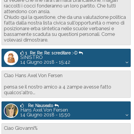
di vedere che fine farà l'armata Brancaleone, magari
raccolti i cocci fonderanno un loro partito. Che tutti
attendono con ansia.
Chiudo qui la questione, che da una valutazione politica
fatta dalla nostra lista civica sull'opportunità o meno di
posizionare erba sintetica nelle scuole verbanesi e
bassamente scaduta su questioni personali. Come
volevasi dimostrare.
1
Re: Re: Re: screditare :-D
SINISTRO
14 Giugno 2018 - 15:42
Ciao Hans Axel Von Fersen
pensa se il nostro amico a 4 zampe avesse fatto
qualcos'altro...
Re: Nauseato
Hans Axel Von Fersen
14 Giugno 2018 - 15:50
Ciao Giovanni%