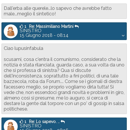
Dall'erba alle querele...lo sapevo che avrebbe fatto
male...meglio il sintetico!
1
Re: Massimiliano Martini
SINISTRO
15 Giugno 2018 - 08:14
Ciao lupusinfabula
scusami, cosa c'entra il comunismo, considerato che la
notizia è stata rilanciata, guarda caso, a sua volta da uno
che si professa di sinistra? Qua si discute
dell'inconsistenza, soprattutto a fini politici, di una tale
bazzecola, roba da Forum.... Come se i giornali di destra
facessero meglio, se proprio vogliamo dirla tutta! Si
vede che, non essendoci grandi novità e problemi in giro,
almeno così si presume, me lo auguro, si cerca di
destare la gente dal torpore con un po' di gossip in salsa
politichese.
1
Re: Lo sapevo. ..
SINISTRO