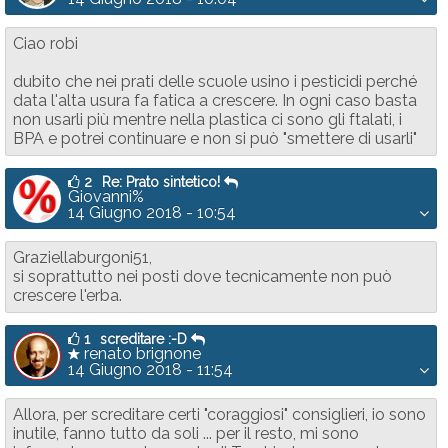
Ciao robi
dubito che nei prati delle scuole usino i pesticidi perché
data l'alta usura fa fatica a crescere. In ogni caso basta
non usarli più mentre nella plastica ci sono gli ftalati, i
BPA e potrei continuare e non si può "smettere di usarli"
2
Re: Prato sintetico!
Giovanni%
14 Giugno 2018 - 10:54
Graziellaburgoni51,
si soprattutto nei posti dove tecnicamente non può
crescere l'erba.
1
screditare :-D
renato brignone
14 Giugno 2018 - 11:54
Allora, per screditare certi "coraggiosi" consiglieri, io sono
inutile, fanno tutto da soli ... per il resto, mi sono