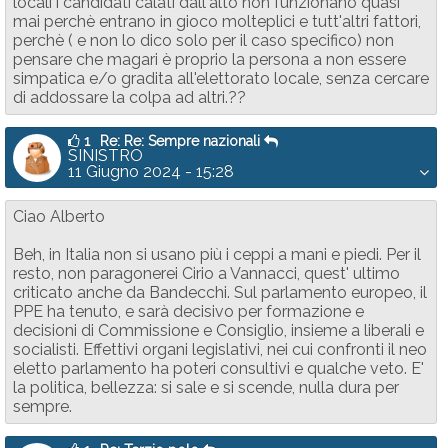
locali i candidati calati dall'alto non funzionano quasi
mai perchè entrano in gioco molteplici e tutt'altri fattori,
perchè ( e non lo dico solo per il caso specifico) non
pensare che magari è proprio la persona a non essere
simpatica e/o gradita all'elettorato locale, senza cercare
di addossare la colpa ad altri.??
1
Re: Re: Sempre nazionali
SINISTRO
11 Giugno 2024 - 15:28
Ciao Alberto
Beh, in Italia non si usano più i ceppi a mani e piedi. Per il
resto, non paragonerei Cirio a Vannacci, quest' ultimo
criticato anche da Bandecchi. Sul parlamento europeo, il
PPE ha tenuto, e sarà decisivo per formazione e
decisioni di Commissione e Consiglio, insieme a liberali e
socialisti. Effettivi organi legislativi, nei cui confronti il neo
eletto parlamento ha poteri consultivi e qualche veto. E'
la politica, bellezza: si sale e si scende, nulla dura per
sempre.