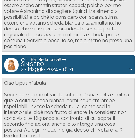
essere anche amministratori capaci.; poichè, per me,
votare è sinonimo di scegliere (quindi tra almeno 2
possibilità) e poichè io considero con scarsa stima
coloro che votano scheda bianca o la annullano, ho
deciso che mi limiterò a prendere le schede per le
regionali e le europee e non ritirerò la scheda per le
comunali. Servirà a poco, lo sò, ma almeno ho preso una
posizione.
1
Re: Bella cosa!!
SINISTRO
23 Maggio 2024 - 18:31
Ciao lupusinfabula
Secondo me non ritirare la scheda e' una scelta simile a
quella della scheda bianca, comunque entrambe
rispettabili. Invece la scheda nulla, come scelta
intenzionale, cioè non frutto di errore, la considero non
condivisibile. Riguardo al confronto di cui sopra, il
secondo fino ad ora, anche io lo ritengo una cosa
positiva, Ad ogni modo, ho già deciso chi votare, ai 3
livelli istituzionali.