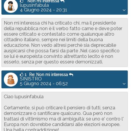
Non mi interessa
lupusinfabula
4 Giugno 2024 - 20:31
Non mi interessa chi ha criticato chi, ma il presidente
della repubblica non è il verbo fatto carne e deve poter
essere criticato e contestato come qualunque altro
cittadino italiano, sempre nei limiti della buona
educazione. Non vedo altresì perchè sia deprecabile
auspicarsi che possa farsi da parte .Nel caso specifico
se lui è europeista convinto altrettanto lecito è non
esserlo, senza per questo essere demonizzati.
1
Re: Non mi interessa
SINISTRO
5 Giugno 2024 - 06:52
Ciao lupusinfabula
Certamente, si può criticare il pensiero di tutti, senza
demonizzare o santificare qualcuno. Qua però non
trattasi di vittimismo ma di ambiguità: se uno e' contro l'
Europa non dovrebbe candidarsi alle elezioni europee.
Una bella contraddizione!