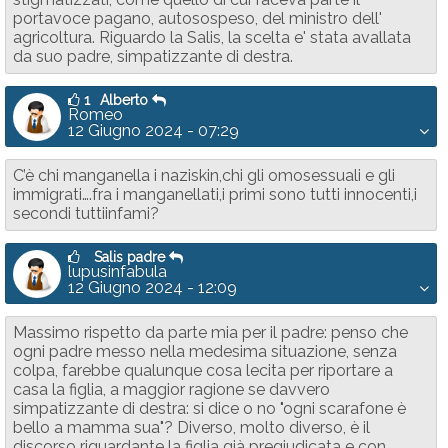
portavoce pagano, autosospeso, del ministro dell'
agricoltura. Riguardo la Salis, la scelta e' stata avallata
da suo padre, simpatizzante di destra.
1
Alberto
Romeo
12 Giugno 2024 - 07:29
C’è chi manganella i naziskin,chi gli omosessuali e gli
immigrati….fra i manganellati,i primi sono tutti innocenti,i
secondi tuttiinfami?
Salis padre
lupusinfabula
12 Giugno 2024 - 12:09
Massimo rispetto da parte mia per il padre: penso che
ogni padre messo nella medesima situazione, senza
colpa, farebbe qualunque cosa lecita per riportare a
casa la figlia, a maggior ragione se davvero
simpatizzante di destra: si dice o no "ogni scarafone è
bello a mamma sua"? Diverso, molto diverso, è il
discorso riguardante la figlia già pregiudicata e con