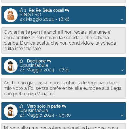
1
Re: Re: Bella cosa!!
SINISTRO
23 Maggio 2024 - 18:36
Ovviamente per me anche il non recarsi alle urne e'
equiparabile al non ritirare la scheda o alla scheda
bianca. L' unica scelta che non condivido e' la scheda
nulla intenzionale.
Decisione
lupusinfabula
24 Maggio 2024 - 07:41
Anch'io ho già deciso come votare: alle regionali darò il
mio voto a FdI senza preferenze, alle europee alla Lega
con preferenza Vanacci.
Vero solo in parte
lupusinfabula
24 Maggio 2024 - 09:30
Mi reco alle urne per votare regionali ed europee, cosa