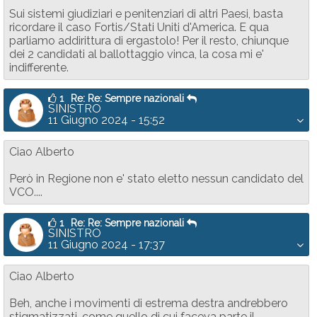
Sui sistemi giudiziari e penitenziari di altri Paesi, basta
ricordare il caso Fortis/Stati Uniti d'America. E qua
parliamo addirittura di ergastolo! Per il resto, chiunque
dei 2 candidati al ballottaggio vinca, la cosa mi e'
indifferente.
1
Re: Re: Sempre nazionali
SINISTRO
11 Giugno 2024 - 15:52
Ciao Alberto
Però in Regione non e' stato eletto nessun candidato del
VCO....
1
Re: Re: Sempre nazionali
SINISTRO
11 Giugno 2024 - 17:37
Ciao Alberto
Beh, anche i movimenti di estrema destra andrebbero
stigmatizzati, come quello di cui faceva parte il