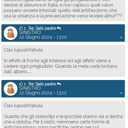
decine di denunce in Italia. e non capisco quali valori
possano esserle intestati: quello dell'antifascismo che
usa la violenza e la prevaricazione verso le idee altrui???
1
Re: Salis padre
SINISTRO
12 Giugno 2024 - 13:01
Ciao lupusinfabula
In effetti di fronte agli interessi ed agli affetti viene a
cadere ogni pregiudizio. Quando la mela cade lontano
dall' albero.....
1
Re: Salis padre
SINISTRO
12 Giugno 2024 - 13:12
Ciao lupusinfabula
Guarda che gli stereotipi e le ipocrisie stanno sia a destra
che a sinistra. Per il resto, nemmeno certe forme di
anticomunismo sono pacifiche, ragion per cui