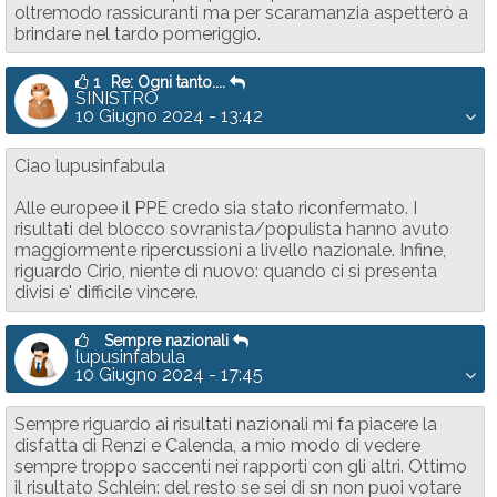
oltremodo rassicuranti ma per scaramanzia aspetterò a
brindare nel tardo pomeriggio.
1
Re: Ogni tanto....
SINISTRO
10 Giugno 2024 - 13:42
Ciao lupusinfabula
Alle europee il PPE credo sia stato riconfermato. I
risultati del blocco sovranista/populista hanno avuto
maggiormente ripercussioni a livello nazionale. Infine,
riguardo Cirio, niente di nuovo: quando ci si presenta
divisi e' difficile vincere.
Sempre nazionali
lupusinfabula
10 Giugno 2024 - 17:45
Sempre riguardo ai risultati nazionali mi fa piacere la
disfatta di Renzi e Calenda, a mio modo di vedere
sempre troppo saccenti nei rapporti con gli altri. Ottimo
il risultato Schlein: del resto se sei di sn non puoi votare