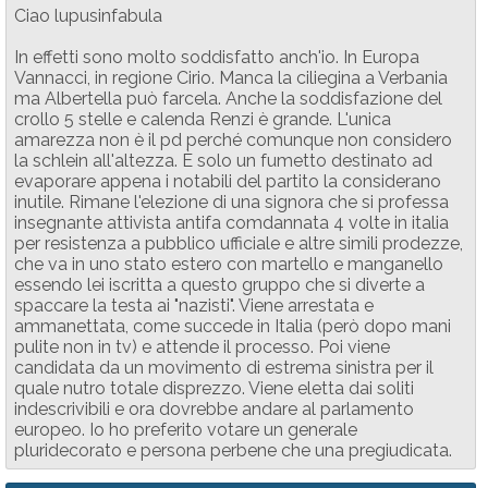
Ciao lupusinfabula
In effetti sono molto soddisfatto anch'io. In Europa
Vannacci, in regione Cirio. Manca la ciliegina a Verbania
ma Albertella può farcela. Anche la soddisfazione del
crollo 5 stelle e calenda Renzi è grande. L'unica
amarezza non è il pd perché comunque non considero
la schlein all'altezza. È solo un fumetto destinato ad
evaporare appena i notabili del partito la considerano
inutile. Rimane l'elezione di una signora che si professa
insegnante attivista antifa comdannata 4 volte in italia
per resistenza a pubblico ufficiale e altre simili prodezze,
che va in uno stato estero con martello e manganello
essendo lei iscritta a questo gruppo che si diverte a
spaccare la testa ai "nazisti". Viene arrestata e
ammanettata, come succede in Italia (però dopo mani
pulite non in tv) e attende il processo. Poi viene
candidata da un movimento di estrema sinistra per il
quale nutro totale disprezzo. Viene eletta dai soliti
indescrivibili e ora dovrebbe andare al parlamento
europeo. Io ho preferito votare un generale
pluridecorato e persona perbene che una pregiudicata.