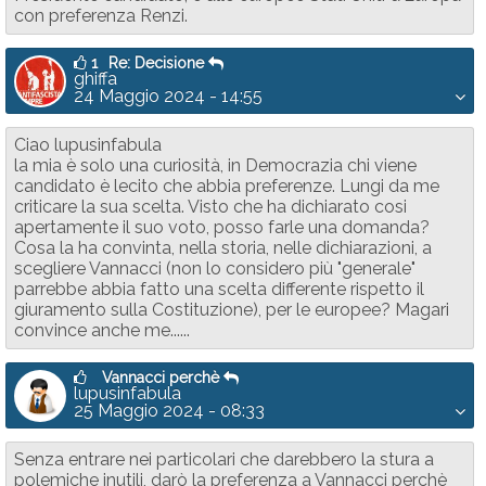
con preferenza Renzi.
1
Re: Decisione
ghiffa
24 Maggio 2024 - 14:55
Ciao lupusinfabula
la mia è solo una curiosità, in Democrazia chi viene
candidato è lecito che abbia preferenze. Lungi da me
criticare la sua scelta. Visto che ha dichiarato cosi
apertamente il suo voto, posso farle una domanda?
Cosa la ha convinta, nella storia, nelle dichiarazioni, a
scegliere Vannacci (non lo considero più "generale"
parrebbe abbia fatto una scelta differente rispetto il
giuramento sulla Costituzione), per le europee? Magari
convince anche me......
Vannacci perchè
lupusinfabula
25 Maggio 2024 - 08:33
Senza entrare nei particolari che darebbero la stura a
polemiche inutili, darò la preferenza a Vannacci perchè