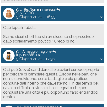
1
Re: Non mi interessa
SINISTRO
5 Giugno 2024 - 06:55
Ciao lupusinfabula
Siamo sicuri che il tuo sia un discorso che prescinde
dallo schieramento politico? Credo di no.
A maggior ragione
lupusinfabula
5 Giugno 2024 - 17:39
Ci si può (deve) candidare alle elezioni europee proprio
per cercare di cambiare questa Europa nelle parti che
non si condividono: certe battaglie è più proficuo
condurle dall'interno che dall'esterno. Fin dai tempi del
cavallo di Troia la storia ci ha insegnato che per
conquistare una città è più opportuno farlo entrandoci
dentro.