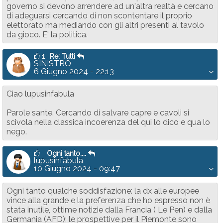
governo si devono arrendere ad un'altra realtà e cercano
di adeguarsi cercando di non scontentare il proprio
elettorato ma mediando con gli altri presenti al tavolo
da gioco. E' la politica.
1
Re: Tutti
SINISTRO
6 Giugno 2024 - 22:13
Ciao lupusinfabula
Parole sante. Cercando di salvare capre e cavoli si
scivola nella classica incoerenza del qui lo dico e qua lo
nego.
Ogni tanto....
lupusinfabula
10 Giugno 2024 - 09:47
Ogni tanto qualche soddisfazione: la dx alle europee
vince alla grande e la preferenza che ho espresso non è
stata inutile, ottime notizie dalla Francia ( Le Pen) e dalla
Germania (AFD); le prospettive per il Piemonte sono