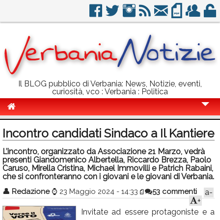
Il BLOG pubblico di Verbania: News, Notizie, eventi,
curiosità, vco : Verbania : Politica
Cronaca
Incontro candidati Sindaco a Il Kantiere
Politica
L’incontro, organizzato da Associazione 21 Marzo, vedrà
presenti Giandomenico Albertella, Riccardo Brezza, Paolo
Sport
Caruso, Mirella Cristina, Michael Immovilli e Patrich Rabaini,
che si confronteranno con i giovani e le giovani di Verbania.
Eventi
👤
Redazione
⌚
23 Maggio 2024 - 14:33
53 commenti
a-
Info Utili
+
Invitate ad essere protagoniste e a
Rubriche