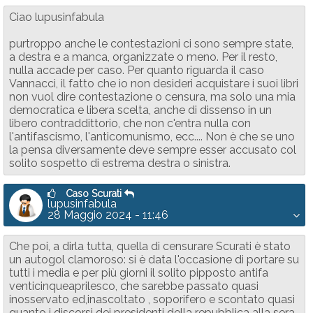
Ciao lupusinfabula
purtroppo anche le contestazioni ci sono sempre state,
a destra e a manca, organizzate o meno. Per il resto,
nulla accade per caso. Per quanto riguarda il caso
Vannacci, il fatto che io non desideri acquistare i suoi libri
non vuol dire contestazione o censura, ma solo una mia
democratica e libera scelta, anche di dissenso in un
libero contraddittorio, che non c'entra nulla con
l'antifascismo, l'anticomunismo, ecc.... Non è che se uno
la pensa diversamente deve sempre esser accusato col
solito sospetto di estrema destra o sinistra.
Caso Scurati
lupusinfabula
28 Maggio 2024 - 11:46
Che poi, a dirla tutta, quella di censurare Scurati è stato
un autogol clamoroso: si è data l'occasione di portare su
tutti i media e per più giorni il solito pipposto antifa
venticinqueaprilesco, che sarebbe passato quasi
inosservato ed,inascoltato , soporifero e scontato quasi
quanto i discorsi dei presidenti della repubblica alla sera