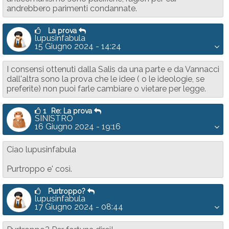
andrebbero parimenti condannate.
La prova
lupusinfabula
15 Giugno 2024 - 14:24
I consensi ottenuti dalla Salis da una parte e da Vannacci
dall'altra sono la prova che le idee ( o le ideologie, se
preferite) non puoi farle cambiare o vietare per legge.
1
Re: La prova
SINISTRO
16 Giugno 2024 - 19:16
Ciao lupusinfabula
Purtroppo e' così.
Purtroppo?
lupusinfabula
17 Giugno 2024 - 08:44