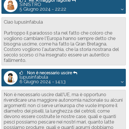
1
Re: A maggior ragione
SINISTRO
5 Giugno 2024 - 22:22
Ciao lupusinfabula
Purtroppo il paradosso sta nel fatto che coloro che
vogliono cambiare l'Europa hanno sempre detto che
bisogna uscirne, come ha fatto la Gran Bretagna.
Costoro vogliono l'autarchia, che la storia nostrana del
secolo scorso ci ha insegnato essere un autentico
fallimento.
Non è necessario uscire
lupusinfabula
6 Giugno 2024 - 14:13
Non è necessario uscire dall'UE, ma è opportuno
rivendicare una maggiore autonomia nazionale su alcuni
argomenti: non ci serve un'europa che vuole imporre il
diametro dei piselli, la lunghezza dei cetrioli, come
devono essere costruite le nostre case, quali e quanti
pesci possiamo pescare nei nostri mari, quanto latte
possiamo produrre, quali e quanti agrumi dobbiamo