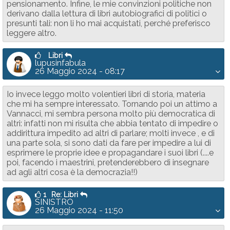
pensionamento. Infine, le mie convinzioni politiche non
derivano dalla lettura di libri autobiografici di politici o
presunti tali: non li ho mai acquistati, perché preferisco
leggere altro.
Libri
lupusinfabula
26 Maggio 2024 - 08:17
Io invece leggo molto volentieri libri di storia, materia
che mi ha sempre interessato. Tornando poi un attimo a
Vannacci, mi sembra persona molto più democratica di
altri: infatti non mi risulta che abbia tentato di impedire o
addirittura impedito ad altri di parlare; molti invece , e di
una parte sola, si sono dati da fare per impedire a lui di
esprimere le proprie idee e propagandare i suoi libri (....e
poi, facendo i maestrini, pretenderebbero di insegnare
ad agli altri cosa è la democrazia!!)
1
Re: Libri
SINISTRO
26 Maggio 2024 - 11:50