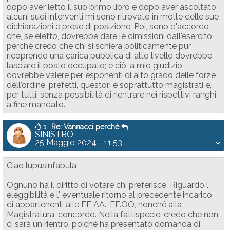
dopo aver letto il suo primo libro e dopo aver ascoltato
alcuni suoi interventi mi sono ritrovato in molte delle sue
dichiarazioni e prese di posizione. Poi, sono d'accordo
che, se eletto, dovrebbe dare le dimissioni dall'esercito
perchè credo che chi si schiera politicamente pur
ricoprendo una carica pubblica di alto livello dovrebbe
lasciare il posto occupato; e ciò, a mio giudizio,
dovrebbe valere per esponenti di alto grado delle forze
dell'ordine, prefetti, questori e soprattutto magistrati e,
per tutti, senza possibilità di rientrare nei rispettivi ranghi
a fine mandato.
1
Re: Vannacci perchè
SINISTRO
25 Maggio 2024 - 11:53
Ciao lupusinfabula
Ognuno ha il diritto di votare chi preferisce. Riguardo l'
eleggibilità e l' eventuale ritorno al precedente incarico
di appartenenti alle FF AA., FF.OO, nonché alla
Magistratura, concordo. Nella fattispecie, credo che non
ci sarà un rientro, poiché ha presentato domanda di