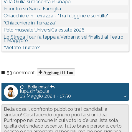
Villa Giulia si racconta in un’app
Incontro su Sacra Famiglia
Chiacchiere in Terrazza - "Tra fuliggine e scintille"
“Chiacchiere in Terrazza”
Polo museale UniversiCà estate 2026
Lo Strega Tour fa tappa a Verbania: sei finalisti al Teatro
Il Maggiore
“Vietato Truffare”
53 commenti
Aggiungi Il Tuo
Bella cosa!!
lupusinfabula
23 Maggio 2024 - 17:50
Bella cosa il confronto pubblico tra i candidati a
sindaco! Così facendo ognuno può farsi un'idea.
Purtroppo nel comune in cui voto io c'è una lista sola,
quella del sindaco uscente. Tutte brave persone, certo
oneste e non arroganti, disponibili, ma ciò non significa