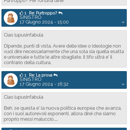
Purtroppo? Per fortuna direi!
1
Re: Purtroppo?
SINISTRO
17 Giugno 2024 - 15:00
Ciao lupusinfabula
Dipende, punti di vista. Avere delle idee o ideologie non
vuol dire necessariamente che una sola sia quella esatta
e universale e tutte le altre sbagliate. Il tifo ultrà e' il
contrario della cultura.
1
Re: La prova
SINISTRO
17 Giugno 2024 - 16:32
Ciao lupusinfabula
Beh, se questa e' la nuova politica europea che avanza,
con i suoi autorevoli esponenti, allora direi che siamo
proprio messi maluccio.....