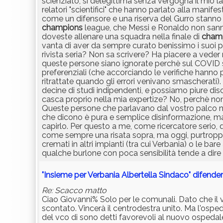
scienziato, si delegittima senza vergogna il mio l
relatori "scientifici" che hanno parlato alla manif
come un difensore e una riserva del Gurro stanno
champions
league, che Messi e Ronaldo non sann
doveste allenare una squadra nella finale di
cham
vanta di aver da sempre curato benissimo i suoi pa
rivista seria? Non sa scrivere? Ha piacere a veder 
queste persone siano ignorate perchè sul COVID s'
preferenziali (che accorciando le verifiche hanno
ritrattate quando gli errori venivano smascherati). U
decine di studi indipendenti, e possiamo piure dis
casca proprio nella mia expertize? No, perchè non 
Queste persone che parlavano dal vostro palco non
che dicono è pura e semplice disinformazione, maga
capirlo. Per questo a me, come ricercatore serio, q
come sempre una risata sopra, ma oggi, purtroppo
cremati in altri impianti (tra cui Verbania) o le b
qualche burlone con poca sensibilità tende a dire il
"Insieme per Verbania Albertella Sindaco" difender
Re: Scacco matto
Ciao Giovanni% Solo per le comunali. Dato che il v
scontato. Vincerà il centrodestra unito. Ma l'osped
del vco di sono detti favorevoli al nuovo ospedale.