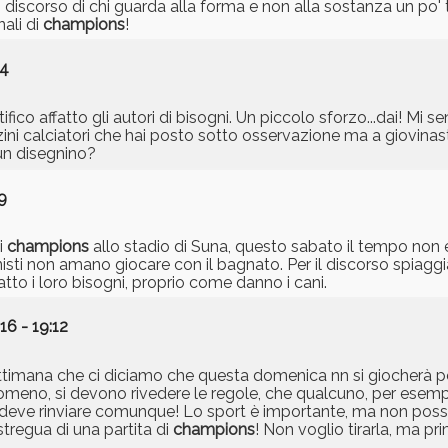
to discorso di chi guarda alla forma e non alla sostanza un po' ti
nali di
champions
!
24
fico affatto gli autori di bisogni. Un piccolo sforzo...dai! Mi s
zini calciatori che hai posto sotto osservazione ma a giovinas
 un disegnino?
9
i
champions
allo stadio di Suna, questo sabato il tempo non
sti non amano giocare con il bagnato. Per il discorso spiaggia
tto i loro bisogni, proprio come danno i cani.
16 - 19:12
settimana che ci diciamo che questa domenica nn si giocherà pe
meno, si devono rivedere le regole, che qualcuno, per esempi
 deve rinviare comunque! Lo sport è importante, ma non possi
stregua di una partita di
champions
! Non voglio tirarla, ma pr