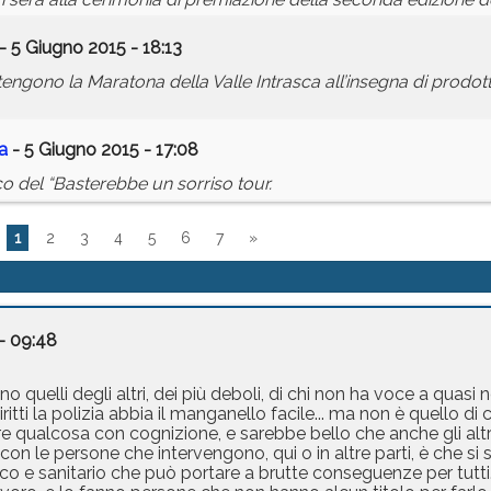
- 5 Giugno 2015 - 18:13
ono la Maratona della Valle Intrasca all’insegna di prodotti ti
a
- 5 Giugno 2015 - 17:08
co del “Basterebbe un sorriso tour.
1
2
3
4
5
6
7
»
 - 09:48
o quelli degli altri, dei più deboli, di chi non ha voce a quasi 
tti la polizia abbia il manganello facile... ma non è quello di c
e qualcosa con cognizione, e sarebbe bello che anche gli altri
n le persone che intervengono, qui o in altre parti, è che si
co e sanitario che può portare a brutte conseguenze per tutti