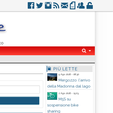
co
PIÙ LETTE
9 Ago 2026 - 08:30
Mergozzo: l'arrivo
della Madonna dal lago
2 Ago 2026 - 15:03
M5S su
sospensione bike
sharing