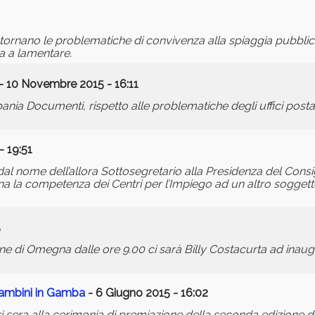
tornano le problematiche di convivenza alla spiaggia pubblica
na a lamentare.
- 10 Novembre 2015 - 16:11
a Documenti, rispetto alle problematiche degli uffici postali
- 19:51
dal nome dell’allora Sottosegretario alla Presidenza del Consig
a la competenza dei Centri per l’Impiego ad un altro soggetto
5
one di Omegna dalle ore 9.00 ci sarà Billy Costacurta ad inaug
Bambini in Gamba
- 6 Giugno 2015 - 16:02
i sera alla cerimonia di premiazione della seconda edizione d