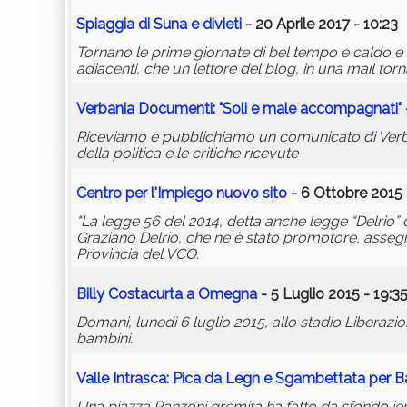
Spiaggia di Suna e divieti
- 20 Aprile 2017 - 10:23
Tornano le prime giornate di bel tempo e caldo e 
adiacenti, che un lettore del blog, in una mail tor
Verbania Documenti: "Soli e male accompagnati"
Riceviamo e pubblichiamo un comunicato di Verbani
della politica e le critiche ricevute
Centro per l'Impiego nuovo sito
- 6 Ottobre 2015 
"La legge 56 del 2014, detta anche legge “Delrio” 
Graziano Delrio, che ne è stato promotore, assegn
Provincia del VCO.
Billy Costacurta a Omegna
- 5 Luglio 2015 - 19:3
Domani, lunedì 6 luglio 2015, allo stadio Liberazi
bambini.
Valle Intrasca: Pica da Legn e Sgambettata per 
Una piazza Ranzoni gremita ha fatto da sfondo ier