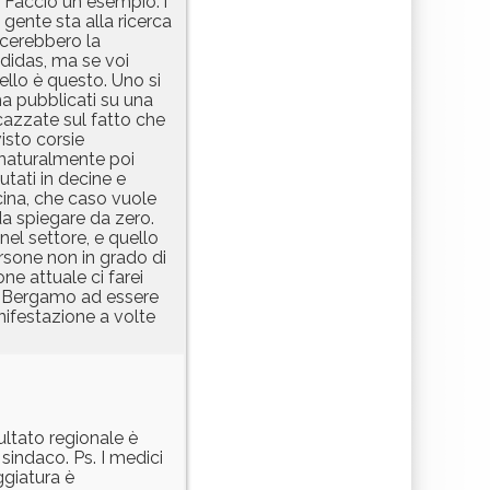
. Faccio un esempio: i
 gente sta alla ricerca
ncerebbero la
didas, ma se voi
vello è questo. Uno si
ha pubblicati su una
 cazzate sul fatto che
isto corsie
 naturalmente poi
utati in decine e
cina, che caso vuole
da spiegare da zero.
el settore, e quello
rsone non in grado di
ne attuale ci farei
di Bergamo ad essere
nifestazione a volte
ultato regionale è
 sindaco. Ps. I medici
ggiatura è