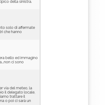
pico della sinistra.
ento solo di affermate
tri che hanno
 era bello ed immagino
...non ci sono
r via del meteo, la
o il delegato locale,
amo trattare il
ima o poi ci sarà un