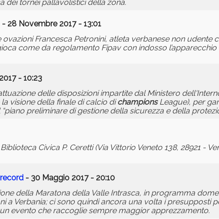
 dei tornei pallavolistici della zona.
- 28 Novembre 2017 - 13:01
te ovazioni Francesca Petronini, atleta verbanese non udente c
 gioca come da regolamento Fipav con indosso l’apparecchio 
2017 - 10:23
ttuazione delle disposizioni impartite dal Ministero dell'Intern
a visione della finale di calcio di
champions
League), per gara
 “piano preliminare di gestione della sicurezza e della protezi
Biblioteca Civica P. Ceretti (Via Vittorio Veneto 138, 28921 - V
 record
- 30 Maggio 2017 - 20:10
dizione della Maratona della Valle Intrasca, in programma dom
ni a Verbania; ci sono quindi ancora una volta i presupposti pe
, di un evento che raccoglie sempre maggior apprezzamento.