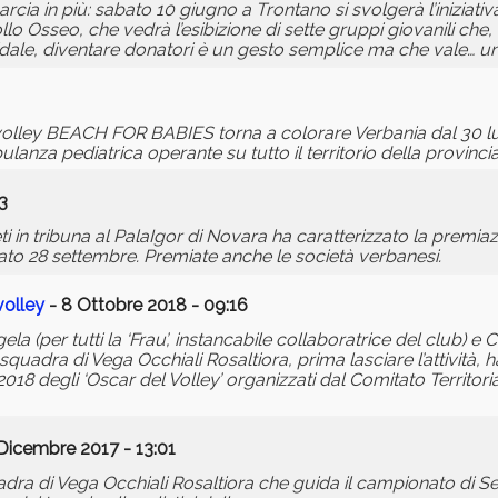
rcia in più: sabato 10 giugno a Trontano si svolgerà l’iniziat
o Osseo, che vedrà l’esibizione di sette gruppi giovanili che, o
idale, diventare donatori è un gesto semplice ma che vale… un
h volley BEACH FOR BABIES torna a colorare Verbania dal 30 l
lanza pediatrica operante su tutto il territorio della provincia
3
ti in tribuna al PalaIgor di Novara ha caratterizzato la premi
bato 28 settembre. Premiate anche le società verbanesi.
volley
- 8 Ottobre 2018 - 09:16
a (per tutti la ‘Frau’, instancabile collaboratrice del club) e C
squadra di Vega Occhiali Rosaltiora, prima lasciare l’attività,
2018 degli ‘Oscar del Volley’ organizzati dal Comitato Territori
Dicembre 2017 - 13:01
adra di Vega Occhiali Rosaltiora che guida il campionato di Se