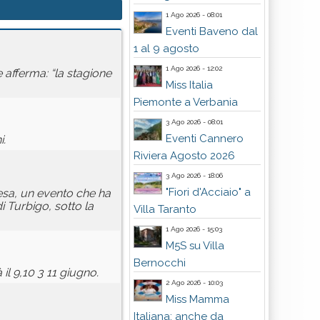
1 Ago 2026 - 08:01
Eventi Baveno dal
1 al 9 agosto
1 Ago 2026 - 12:02
afferma: “la stagione
Miss Italia
Piemonte a Verbania
3 Ago 2026 - 08:01
Eventi Cannero
i.
Riviera Agosto 2026
3 Ago 2026 - 18:06
"Fiori d'Acciaio" a
esa, un evento che ha
 Turbigo, sotto la
Villa Taranto
1 Ago 2026 - 15:03
M5S su Villa
Bernocchi
l 9,10 3 11 giugno.
2 Ago 2026 - 10:03
Miss Mamma
Italiana: anche da