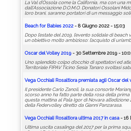
La Val d’Ossola come la California, ma con una ma
dall'Associazione D.O.M.O. Donatori Ossolani Midoll
loro brani, saranno portatori di un messaggio sol
Beach for Babies 2022
- 8 Giugno 2022 - 15:03
Dopo l’estate del 2019, l’evento solidale di beac
un obiettivo molto ambizioso: l’acquisto di un’ambu
Oscar del Volley 2019
- 30 Settembre 2019 - 10:0
Uno splendido colpo d’occhio di spettatori ed atle
Territoriale FIPAV Ticino Sesia Tanaro svoltasi sa
Vega Occhiali Rosaltiora premiata agli Oscar del 
Il presidente Carlo Zanoli, la sua consorte Mariangel
scorso anno ha fatto parte della rosa della prima 
questa mattina al Pala Igor di Novara all’edizione 
della Federvolley diretto da Gianni Panzarasa.
Vega Occhiali Rosaltiora ultima 2017 in casa
- 16 
Ultima uscita casalinga del 2017 per la prima squ