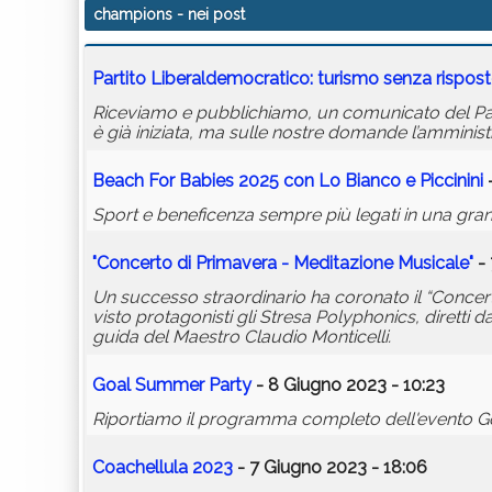
champions
- nei post
Partito Liberaldemocratico: turismo senza rispos
Riceviamo e pubblichiamo, un comunicato del Part
è già iniziata, ma sulle nostre domande l’amminist
Beach For Babies 2025 con Lo Bianco e Piccinini
-
Sport e beneficenza sempre più legati in una grand
"Concerto di Primavera - Meditazione Musicale"
- 
Un successo straordinario ha coronato il “Concert
visto protagonisti gli Stresa Polyphonics, dirett
guida del Maestro Claudio Monticelli.
Goal Summer Party
- 8 Giugno 2023 - 10:23
Riportiamo il programma completo dell'evento Goal
Coachellula 2023
- 7 Giugno 2023 - 18:06