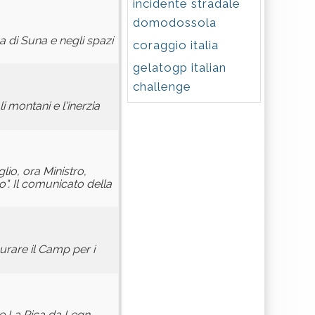
incidente stradale
domodossola
 di Suna e negli spazi
coraggio italia
gelatogp italian
challenge
 montani e l'inerzia
lio, ora Ministro,
". Il comunicato della
urare il Camp per i
e La Pica da Legn.