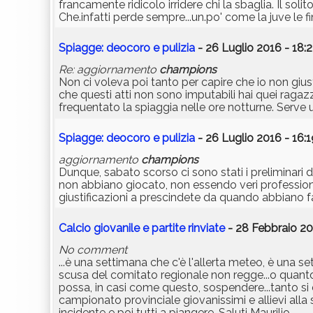
francamente ridicolo irridere chi la sbaglia. Il soli
Che.infatti perde sempre...un.po' come la juve le fi
Spiagge: deocoro e pulizia
- 26 Luglio 2016 - 18:
Re: aggiornamento
champions
Non ci voleva poi tanto per capire che io non giusti
che questi atti non sono imputabili hai quei ragaz
frequentato la spiaggia nelle ore notturne. Serve
Spiagge: deocoro e pulizia
- 26 Luglio 2016 - 16:1
aggiornamento
champions
Dunque, sabato scorso ci sono stati i preliminari d
non abbiano giocato, non essendo veri professioni
giustificazioni a prescindete da quando abbiano fa
Calcio giovanile e partite rinviate
- 28 Febbraio 20
No comment
...è una settimana che c'è l'allerta meteo, è una 
scusa del comitato regionale non regge...o quanto
possa, in casi come questo, sospendere...tanto si
campionato provinciale giovanissimi e allievi alla 
incidente e poi tutti a piangere. Saluti Maurilio