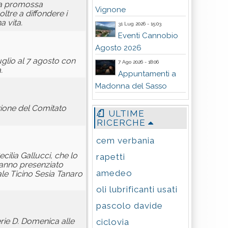
iva promossa
Vignone
ltre a diffondere i
a vita.
31 Lug 2026 - 15:03
Eventi Cannobio
Agosto 2026
uglio al 7 agosto con
7 Ago 2026 - 18:06
.
Appuntamenti a
Madonna del Sasso
azione del Comitato
ULTIME
RICERCHE
cem verbania
ecilia Gallucci, che lo
rapetti
 hanno presenziato
amedeo
ale Ticino Sesia Tanaro
oli lubrificanti usati
pascolo davide
rie D. Domenica alle
ciclovia