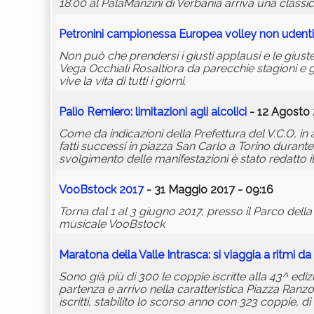
18.00 al PalaManzini di Verbania arriva una classica
Petronini campionessa Europea volley non udenti
Non può che prendersi i giusti applausi e le gius
Vega Occhiali Rosaltiora da parecchie stagioni e
vive la vita di tutti i giorni.
Palio Remiero: limitazioni agli alcolici
- 12 Agosto 
Come da indicazioni della Prefettura del V.C.O, in a
fatti successi in piazza San Carlo a Torino durante l
svolgimento delle manifestazioni è stato redatto il
VooBstock 2017
- 31 Maggio 2017 - 09:16
Torna dal 1 al 3 giugno 2017, presso il Parco della 
musicale VooBstock
Maratona della Valle Intrasca: si viaggia a ritmi da
Sono già più di 300 le coppie iscritte alla 43^ e
partenza e arrivo nella caratteristica Piazza Ranzo
iscritti, stabilito lo scorso anno con 323 coppie