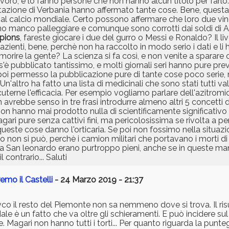
avoro, e lo fanno persone che non hanno alcun titolo per farlo
estazione di Verbania hanno affermato tante cose. Bene, questa
 al calcio mondiale. Certo possono affermare che loro due vi
o manco palleggiare e comunque sono corrotti dai soldi di A
pions
, fareste giocare i due del gurro o Messi e Ronaldo? Il li
zienti, bene, perchè non ha raccolto in modo serio i dati e li 
morire la gente? La scienza si fa così, e non venite a sparare
è pubblicato tantissimo, e molti giornali seri hanno pure prev
 poi permesso la pubblicazione pure di tante cose poco serie,
n'altro ha fatto una lista di medicinali che sono stati tutti val
cuterne l'efficacia. Per esempio vogliamo parlare dell'azitromi
avrebbe senso in tre frasi introdurre almeno altri 5 concetti 
 hanno mai prodotto nulla di scientificamente significativo n
ri pure senza cattivi fini, ma pericolosissima se rivolta a pe
ueste cose danno l'orticaria. Se poi non fossimo nella situazio
 non si può, perchè i camion militari che portavano i morti 
are a San leonardo erano purtroppo pieni, anche se in queste ma
 contrario... Saluti
emo il Castelli
- 24 Marzo 2019 - 21:37
co il resto del Piemonte non sa nemmeno dove si trova. Il ris
ale è un fatto che va oltre gli schieramenti. E può incidere sul
 Magari non hanno tutti i torti... Per quanto riguarda la punte