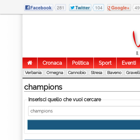
Facebook
281
Twitter
104
Google+
49
I
Cronaca
Politica
Sport
Eventi
Verbania
Omegna
Cannobio
Stresa
Baveno
Gravel
champions
Inserisci quello che vuoi cercare