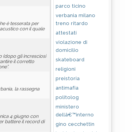
parco ticino
verbania milano
treno ritardo
he è tesserata per
acustico con il quale
attestati
violazione di
domicilio
o (dopo gli incresciosi
skateboard
ntire il corretto
one”.
religioni
preistoria
antimafia
erbania, la rassegna
politolog
ministero
dellâ€™interno
enica 4 giugno con
r battere il record di
gino cecchettin