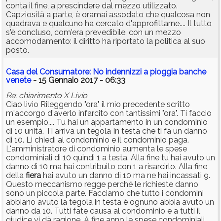
conta il fine, a prescindere dal mezzo utilizzato.
Capziosità a parte, è oramai assodato che qualcosa non
quadrava e qualcuno ha cercato d'approfittarne.... Il tutto
s'è concluso, com'era prevedibile, con un mezzo
accomodamento: il diritto ha riportato la politica al suo
posto.
Casa del Consumatore: No indennizzi a pioggia banche
venete
- 15 Gennaio 2017 - 06:33
Re: chiarimento X Livio
Ciao livio Rileggendo "ora" il mio precedente scritto
m'accorgo d'averlo infarcito con tantissimi "ora". Ti faccio
un esempio.... Tu hai un appartamento in un condominio
di 10 unità. Ti arriva un tegola In testa che ti fa un danno
di 10. Li chiedi al condominio e il condominio paga.
L'amministratore di condominio aumenta le spese
condominiali di 10 quindi 1 a testa. Alla fine tu hai avuto un
danno di 10 ma hai contribuito con 1 a risarcirlo. Alla fine
della
fiera
hai avuto un danno di 10 ma ne hai incassati 9.
Questo meccanismo regge perché le richieste danno
sono un piccola parte. Facciamo che tutto i condomini
abbiano avuto la tegola in testa è ognuno abbia avuto un
danno da 10. Tutti fate causa al condominio e a tutti il
giudice vi dà ragione. A fine anno le spese condominiali