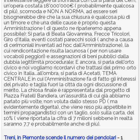
Interessante leggere la trionfalità con cui si parla del Cem,
un'opera costata 18'000'000€ ( probabilmente qualcosa
di più), scomoda e NON A NORMA, ad essere seri
bisognerebbe dire che la sua chiusura è qualcosa più di
un timore e che una delle cause è proprio questa
Amministrazione ( di questo ne riparleremo appena
possibile); Si parla di Beata Giovannina, Frecce Tricolori,
Giro d'Italia, eventi costati parecchi soldi ( anche a causa
di cerimoniali inventati ad hoc dall'Amministrazione), la
cui rendicontazione risulta lacunosa ( per non usare
vocaboli peggiori) e assegnazioni di beni pubblici dalla
dubbia legittimità procedurale; E ancora, si parla dell'orto
civico e noi vogliamo ricordarvi che trattasi del primo orto
civico in Italia...all'ombra, si parla di Acetati, TEMA
CENTRALE in cui l'Amministrazione fa di fatto gli interessi
del privato e taglia fuori la città da ogni discussione di
merito. La chiosa finale è rappresentata dal progetto di
Piazza Fratelli Bandiera, un'assurdità di cui già abbiamo
parlato più volte, non voluta dallo stesso PD ( ma
evidentemente digerita), che viene reso più appetibile in
termini propagandistici con un taglio, solo sulla carta, del
10% ( viene riportata la cifra di 7 milioni sebbene in realtà
saranno 7,7 e probabilmente anche di più).
Treni, in Piemonte scende il numero dei pendolari
- 1