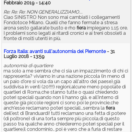
Febbraio 2019 - 14:40
Re: Re: Re: NON GENERALIZZIAMO....
Ciao SINISTRO Non sono mai cambiati i collegamenti
Fondotoce Milano. Quelli che fanno fermate a stresa
arona sesto gallarate busto e rho
fiera
impiegano 1.15 ore.
I problemi sono legati ai ritardi cronici e ai treni obsoleti a
fronte di molti utenti in più.
Forza Italia: avanti sull'autonomia del Piemonte
- 31
Luglio 2018 - 13:59
autonomia di quartiere
ma solo a me sembra che ci sia un impazzimento di chi ci
rappresenta? viviamo in una nazione piccola (in meno di
un paio d'ore si vola da un capo all'altro del paese),già
suddivisa in venti (20!!!!) regioni,alcune meno popolate di
quartieri di Roma,che stanno tutte o quasi chiedendo
poteri speciali quando non li hanno già. e all'interno di
queste già piccole regioni ci sono poi le provincie,che
anch'esse reclamano poteri speciali...sembra la
fiera
dell'est di Branduardi! tutti reclamano una fetta di potere
(di poltrone) di una torta sempre più piccola,di questo
passo tra qualche anno chiederemo poteri speciali per il
quartiere,il condominio.. poi è vero che a furia di restare