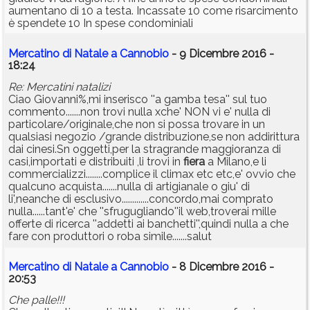
aumentano di 10 a testa. Incassate 10 come risarcimento
è spendete 10 In spese condominiali
Mercatino di Natale a Cannobio
- 9 Dicembre 2016 -
18:24
Re: Mercatini natalizi
Ciao Giovanni%,mi inserisco ''a gamba tesa'' sul tuo
commento.......non trovi nulla xche' NON vi e' nulla di
particolare/originale,che non si possa trovare in un
qualsiasi negozio /grande distribuzione,se non addirittura
dai cinesi.Sn oggetti,per la stragrande maggioranza di
casi,importati e distribuiti ,li trovi in
fiera
a Milano,e li
commercializzi........complice il climax etc etc,e' ovvio che
qualcuno acquista.......nulla di artigianale o giu' di
li',neanche di esclusivo.............concordo,mai comprato
nulla......tant'e' che ''sfrugugliando''il web,troverai mille
offerte di ricerca ''addetti ai banchetti'',quindi nulla a che
fare con produttori o roba simile.......salut
Mercatino di Natale a Cannobio
- 8 Dicembre 2016 -
20:53
Che palle!!!