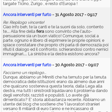
targate Ticino, Zurigo , e resto d'Europa !
Ancora interventi per furto
- 31 Agosto 2017 - 09:17
Re: Riepilogo vincente!
Ciao info beh, te la canti e te la suoni da solo, contento
te.... Alla fine della
fiera
sono convinto che l'auto-
persuasione sia un buon viatico! Comunque, social a
parte, ognuno è libero di esprimere le proprie opinioni, e
spiace constatare che proprio chi parla di democrazia poi
rifiuti il dialogo ed il confronto, schierandosi contro nemici
immaginari..... La sinistra e la destra esistono ancora?
Ancora interventi per furto
- 30 Agosto 2017 - 09:07
Facciamo un riepilogo...
Dunque, abbiamo un Minniti che ha temuto per la tenuta
democratica delle istituzioni: erano da almeno due anni
che qualcuno sosteneva questa teoria, dalla Lega alla
destra, ma tutti i sinistroidi liquidavano il problema dando
degli xenofobi, razzisti e populisti. Lo avete già
dimenticato? E' storia abbastanza recente. Abbiamo un
utente del blog che sostiene che "i lavoratori stranieri
versano 8 miliardi di euro l'anno e ne incassano di