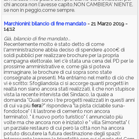
chi ancora non l'avesse capito,NON CAMBIERA' NIENTE.
se non in peggio,come sempre.
Marchionini: bilancio di fine mandato
- 21 Marzo 2019 -
14:12
Già, bilancio di fine mandato...
Recentemente molto è stato detto di come
l'amministrazione abbia deciso di spendere 4000€ di
soldi pubblici per realizzare brochure per la propria
campagna elettorale. Ieri c'è stata una cena del PD per le
prossime amministrative e, come già si poteva
immaginare, le brochure di cui sopra sono state
consegnate ai presenti. Ma entriamo nel merito di ciò che
vi è scritto: Sfogliandola ci si accorge quanti progetti in
realtà non siano ancora stati realizzati, il che non stupisce
vista la recente intervista del Sindaco, la quale a
domanda "Quali sono i tre progetti realizzati in questi anni
di cui va più
fiera
?" rispondeva "la pista ciclabile suna-
fondotoce" ( il lastrone di cemento non ancora
terminato), " il nuovo porto turistico" ( annunciato più
volte ma che ancora non è iniziato) e " villa Simonetta" (
un parziale restauro di cui però la città non ha ancora
potuto discutere la futura destinazione degli spazi);