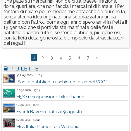
Che palle sti mercatini!! Non c'è città, paese, frazione,
rione, quartiere, che non faccia i mercatini di Natale!!! Per
tentare di rifilare poi le medesime patacche sia qui che là,
senza alcuna idea originale, una scopiazzatura unica
dell'uno con l'altro....come ogni anno spero arrivi in fretta il
15 gennaio che si porti via sta manfinata delle feste
natalizie quando tutti si sentono piùbuoni, più generosi,
con la
fiera
della generosità e l'impiccio da stracciaco...ni
dei regali !!!
1
2
3
4
5
6
7
»
PIÙ LETTE
30 Lug 2026 - 14:03
"Sanità pubblica a rischio collasso nel VCO"
2 Ago 2026 - 15:03
M5S su sospensione bike sharing
1 Ago 2026 - 08:01
Eventi Baveno dal 1 al 9 agosto
1 Ago 2026 - 12:02
Miss Italia Piemonte a Verbania