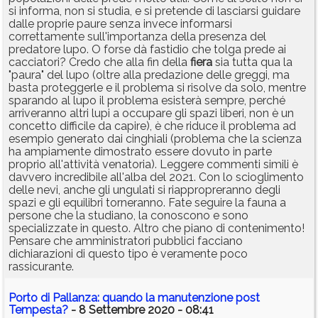
si informa, non si studia, e si pretende di lasciarsi guidare
dalle proprie paure senza invece informarsi
correttamente sull'importanza della presenza del
predatore lupo. O forse dà fastidio che tolga prede ai
cacciatori? Credo che alla fin della
fiera
sia tutta qua la
"paura" del lupo (oltre alla predazione delle greggi, ma
basta proteggerle e il problema si risolve da solo, mentre
sparando al lupo il problema esisterà sempre, perché
arriveranno altri lupi a occupare gli spazi liberi, non è un
concetto difficile da capire), è che riduce il problema ad
esempio generato dai cinghiali (problema che la scienza
ha ampiamente dimostrato essere dovuto in parte
proprio all'attività venatoria). Leggere commenti simili è
davvero incredibile all'alba del 2021. Con lo scioglimento
delle nevi, anche gli ungulati si riappropreranno degli
spazi e gli equilibri torneranno. Fate seguire la fauna a
persone che la studiano, la conoscono e sono
specializzate in questo. Altro che piano di contenimento!
Pensare che amministratori pubblici facciano
dichiarazioni di questo tipo è veramente poco
rassicurante.
Porto di Pallanza: quando la manutenzione post
Tempesta?
- 8 Settembre 2020 - 08:41