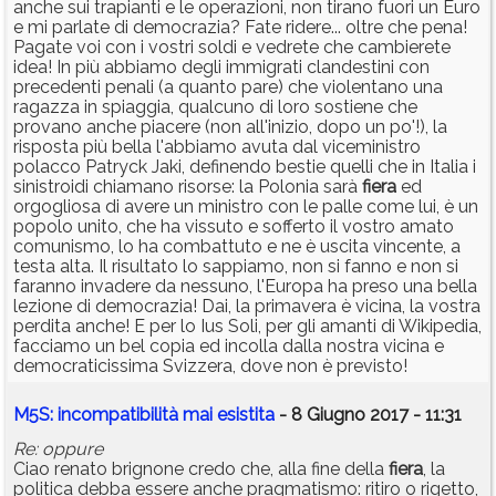
anche sui trapianti e le operazioni, non tirano fuori un Euro
e mi parlate di democrazia? Fate ridere... oltre che pena!
Pagate voi con i vostri soldi e vedrete che cambierete
idea! In più abbiamo degli immigrati clandestini con
precedenti penali (a quanto pare) che violentano una
ragazza in spiaggia, qualcuno di loro sostiene che
provano anche piacere (non all'inizio, dopo un po'!), la
risposta più bella l'abbiamo avuta dal viceministro
polacco Patryck Jaki, definendo bestie quelli che in Italia i
sinistroidi chiamano risorse: la Polonia sarà
fiera
ed
orgogliosa di avere un ministro con le palle come lui, è un
popolo unito, che ha vissuto e sofferto il vostro amato
comunismo, lo ha combattuto e ne è uscita vincente, a
testa alta. Il risultato lo sappiamo, non si fanno e non si
faranno invadere da nessuno, l'Europa ha preso una bella
lezione di democrazia! Dai, la primavera è vicina, la vostra
perdita anche! E per lo Ius Soli, per gli amanti di Wikipedia,
facciamo un bel copia ed incolla dalla nostra vicina e
democraticissima Svizzera, dove non è previsto!
M5S: incompatibilità mai esistita
- 8 Giugno 2017 - 11:31
Re: oppure
Ciao renato brignone credo che, alla fine della
fiera
, la
politica debba essere anche pragmatismo: ritiro o rigetto,