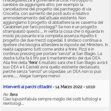
l'inadeguatezza a governare la città. Purtroppo ci
sarebbe da aggiungere altro, per esempio la
cancellazione del progetto del parcheggio di via
Crocetta, con aumento dei posti auto e relativo
ammodernamento dell'attuale esistente. Non
aggiungiamo il progetto di abbattere la ex caserma dei
Carabinieri per farci posteggi? Se non è un progetto
strampalato questo..... in verità la cosa che ci riguarda in
modo più pesante è la completa assenza rispetto il
progetto dei due mezzi ospedali. Il sindaco continua a
ripetere che bisogna attendere le risposte del Ministero. In
realtà sappiamo tutti come andrà a finire, Pizzi è in
continuo pressing per portare "servizi" al San Biagio. La
destra tutta fa il tifo per il mantenimento dei due DEA.
Alla fine della "
fiera
" il risultato sarà che il San Biagio avrà il
suo DEA e il Castelli avrà quello esistente declassato,
perchè senza "servizi" un ospedale, un DEA non lo può
avere....... Alegar (sempre meno)
Interventi ai parchi cittadini
- 14 Marzo 2022 - 10:10
Re:
fiera
Ciao lupusinfabula sempre meglio dei soliti tuttologi e
nientologi....