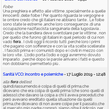
Foibe
Una preghiera e affetto alle vittime ,specialmente a quelle
innocenti ,delle foibe ! Per quanto riguarda le vergogne e
le ombre credo che gli italiani ne abbiano tante . Le foibe
sono state le estreme ,anche loro conseguenze ,di una
occupazione nazifascista sanguinaria della Iugoslavia .
Credo che la bandiera deve sventolare per le vittime , non
per quello che furono gli italiani in quel periodo di cui non
vado
fiera
. I civili oggi li ricordo tutti ,perché loro i primi
che pagano con sofferenze e con la vita scelte scellerate
. I fascisti prima e i comunisti dopo e i civili in mezzo con
le loro vite . L'odio porta l'odio e oggi avremmo dovuto
impararlo , perché dopo le parole arrivano i fatti e questo
non dobbiamo permetterlo più .
Sanità VCO: incontro e polemiche
- 17 Luglio 2019 - 12:48
alla
fiera
dell'est
quindi,riassumendo,è colpa di quelli di prima,che
dicevano che era colpa di quelli prima (che sono quelli di
adesso),che davano la colpa a chi li aveva preceduti,che
però avevano ereditato quella situazione da quelli
prima,che dicevano di non avere colpe per il passato,che
al mercato mio padre comprò. siamo oltre il ridicolo. per