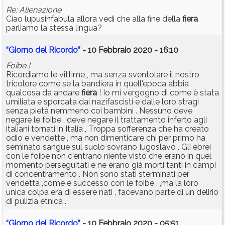
Re: Alienazione
Ciao lupusinfabula allora vedi che alla fine della
fiera
parliamo la stessa lingua?
“Giorno del Ricordo”
- 10 Febbraio 2020 - 16:10
Foibe !
Ricordiamo le vittime , ma senza sventolare il nostro
tricolore come se la bandiera in quell'epoca abbia
qualcosa da andare
fiera
! Io mi vergogno di come è stata
umiliata e sporcata dai nazifascisti e dalle loro stragi
senza pietà nemmeno coi bambini . Nessuno deve
negare le foibe , deve negare il trattamento inferto agli
italiani tornati in Italia , Troppa sofferenza che ha creato
odio e vendette , ma non dimenticare chi per primo ha
seminato sangue sul suolo sovrano Iugoslavo . Gli ebrei
con le foibe non c'entrano niente visto che erano in quel
momento perseguitati e ne erano già morti tanti in campi
di concentramento . Non sono stati sterminati per
vendetta ,come è successo con le foibe , ,ma la loro
unica colpa era di essere nati , facevano parte di un delirio
di pulizia etnica .
“Giorno del Ricordo”
- 10 Febbraio 2020 - 05:51