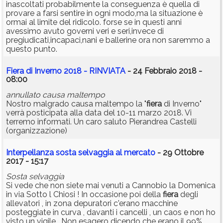
inascoltati probabilmente la conseguenza è quella di
provare a farsi sentire in ogni modo,ma la situazione è
ormai al limite del ridicolo. forse se in questi anni
avessimo avuto governi veri e seri,invece di
pregiudicati,incapaci,nani e ballerine ora non saremmo a
questo punto.
Fiera di Inverno 2018 - RINVIATA
- 24 Febbraio 2018 -
08:00
annullato causa maltempo
Nostro malgrado causa maltempo la "
fiera
di Inverno"
verrà posticipata alla data del 10-11 marzo 2018. Vi
terremo informati. Un caro saluto Pierandrea Castelli
(organizzazione)
Interpellanza sosta selvaggia al mercato
- 29 Ottobre
2017 - 15:17
Sosta selvaggia
Si vede che non siete mai venuti a Cannobio la Domenica
in via Sotto l Chiosi ! In occasione poi della
fiera
degli
allevatori , in zona depuratori c'erano macchine
posteggiate in curva , davanti i cancelli , un caos e non ho
visto un vigile . Non esagero dicendo che erano il 99%