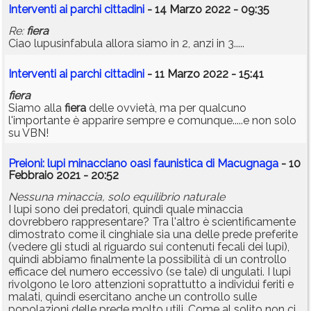
Interventi ai parchi cittadini
- 14 Marzo 2022 - 09:35
Re:
fiera
Ciao lupusinfabula allora siamo in 2, anzi in 3.....
Interventi ai parchi cittadini
- 11 Marzo 2022 - 15:41
fiera
Siamo alla
fiera
delle ovvietà, ma per qualcuno
l'importante è apparire sempre e comunque.....e non solo
su VBN!
Preioni: lupi minacciano oasi faunistica di Macugnaga
- 10
Febbraio 2021 - 20:52
Nessuna minaccia, solo equilibrio naturale
I lupi sono dei predatori, quindi quale minaccia
dovrebbero rappresentare? Tra l'altro è scientificamente
dimostrato come il cinghiale sia una delle prede preferite
(vedere gli studi al riguardo sui contenuti fecali dei lupi),
quindi abbiamo finalmente la possibilità di un controllo
efficace del numero eccessivo (se tale) di ungulati. I lupi
rivolgono le loro attenzioni soprattutto a individui feriti e
malati, quindi esercitano anche un controllo sulle
popolazioni delle prede molto utili. Come al solito non ci