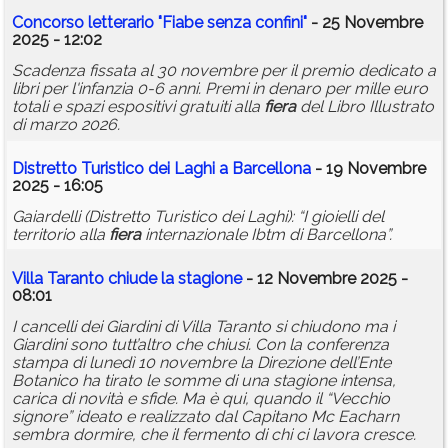
Concorso letterario "Fiabe senza confini"
- 25 Novembre
2025 - 12:02
Scadenza fissata al 30 novembre per il premio dedicato a
libri per l'infanzia 0-6 anni. Premi in denaro per mille euro
totali e spazi espositivi gratuiti alla
fiera
del Libro Illustrato
di marzo 2026.
Distretto Turistico dei Laghi a Barcellona
- 19 Novembre
2025 - 16:05
Gaiardelli (Distretto Turistico dei Laghi): “I gioielli del
territorio alla
fiera
internazionale Ibtm di Barcellona”.
Villa Taranto chiude la stagione
- 12 Novembre 2025 -
08:01
I cancelli dei Giardini di Villa Taranto si chiudono ma i
Giardini sono tutt’altro che chiusi. Con la conferenza
stampa di lunedì 10 novembre la Direzione dell’Ente
Botanico ha tirato le somme di una stagione intensa,
carica di novità e sfide. Ma è qui, quando il “Vecchio
signore” ideato e realizzato dal Capitano Mc Eacharn
sembra dormire, che il fermento di chi ci lavora cresce.