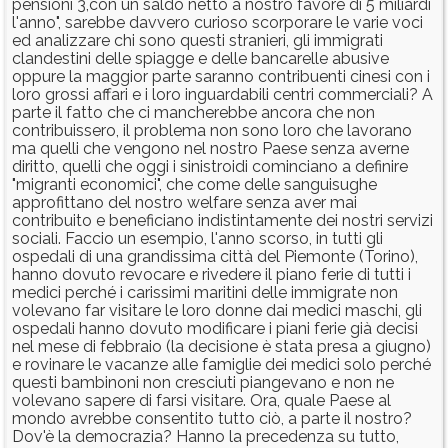
pensioni 3,con un saldo netto a nostro favore di 5 miliardi
l'anno", sarebbe davvero curioso scorporare le varie voci
ed analizzare chi sono questi stranieri, gli immigrati
clandestini delle spiagge e delle bancarelle abusive
oppure la maggior parte saranno contribuenti cinesi con i
loro grossi affari e i loro inguardabili centri commerciali? A
parte il fatto che ci mancherebbe ancora che non
contribuissero, il problema non sono loro che lavorano
ma quelli che vengono nel nostro Paese senza averne
diritto, quelli che oggi i sinistroidi cominciano a definire
"migranti economici", che come delle sanguisughe
approfittano del nostro welfare senza aver mai
contribuito e beneficiano indistintamente dei nostri servizi
sociali. Faccio un esempio, l'anno scorso, in tutti gli
ospedali di una grandissima città del Piemonte (Torino),
hanno dovuto revocare e rivedere il piano ferie di tutti i
medici perché i carissimi maritini delle immigrate non
volevano far visitare le loro donne dai medici maschi, gli
ospedali hanno dovuto modificare i piani ferie già decisi
nel mese di febbraio (la decisione è stata presa a giugno)
e rovinare le vacanze alle famiglie dei medici solo perché
questi bambinoni non cresciuti piangevano e non ne
volevano sapere di farsi visitare. Ora, quale Paese al
mondo avrebbe consentito tutto ciò, a parte il nostro?
Dov'è la democrazia? Hanno la precedenza su tutto,