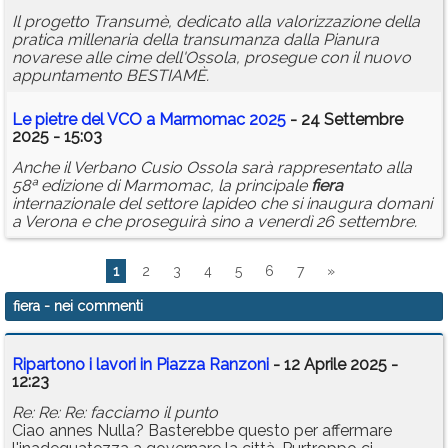
Il progetto Transumè, dedicato alla valorizzazione della
pratica millenaria della transumanza dalla Pianura
novarese alle cime dell'Ossola, prosegue con il nuovo
appuntamento BESTIAMÈ.
Le pietre del VCO a Marmomac 2025
- 24 Settembre
2025 - 15:03
Anche il Verbano Cusio Ossola sarà rappresentato alla
58ª edizione di Marmomac, la principale
fiera
internazionale del settore lapideo che si inaugura domani
a Verona e che proseguirà sino a venerdì 26 settembre.
1
2
3
4
5
6
7
»
fiera
- nei commenti
Ripartono i lavori in Piazza Ranzoni
- 12 Aprile 2025 -
12:23
Re: Re: Re: facciamo il punto
Ciao annes Nulla? Basterebbe questo per affermare