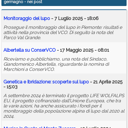
germagno
- nei post
Calendario
Monitoraggio del lupo
- 7 Luglio 2025 - 18:06
Annunci
Prosegue il monitoraggio del lupo in Piemonte: risultati e
attività nella provincia del VCO. Di seguito la nota del
Parco Val Grande.
Albertella su ConserVCO
- 17 Maggio 2025 - 08:01
Riceviamo e pubblichiamo, una nota del Sindaco,
Giandomenico Albertella, riguardante la nomina di
Marchioni a ConserVCO.
Genetica e Ibridazione: scoperte sul lupo
- 21 Aprile 2025
- 15:03
A settembre 2024 è terminato il progetto LIFE WOLFALPS
EU, il progetto cofinanziato dall’Unione Europea, che tra
le varie azioni, ha anche assicurato i fondi per il
monitoraggio della popolazione alpina di lupo dal 2020 al
2024.