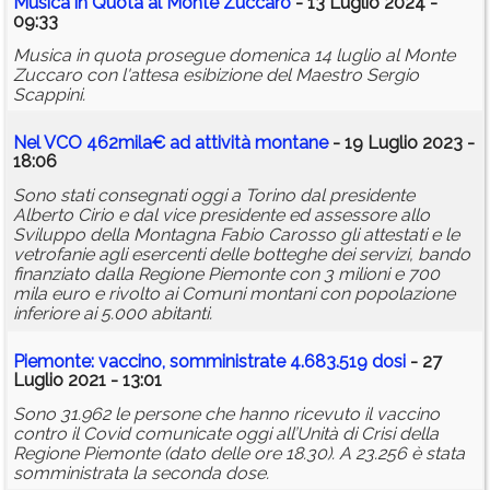
Musica in Quota al Monte Zuccaro
- 13 Luglio 2024 -
09:33
Musica in quota prosegue domenica 14 luglio al Monte
Zuccaro con l'attesa esibizione del Maestro Sergio
Scappini.
Nel VCO 462mila€ ad attività montane
- 19 Luglio 2023 -
18:06
Sono stati consegnati oggi a Torino dal presidente
Alberto Cirio e dal vice presidente ed assessore allo
Sviluppo della Montagna Fabio Carosso gli attestati e le
vetrofanie agli esercenti delle botteghe dei servizi, bando
finanziato dalla Regione Piemonte con 3 milioni e 700
mila euro e rivolto ai Comuni montani con popolazione
inferiore ai 5.000 abitanti.
Piemonte: vaccino, somministrate 4.683.519 dosi
- 27
Luglio 2021 - 13:01
Sono 31.962 le persone che hanno ricevuto il vaccino
contro il Covid comunicate oggi all’Unità di Crisi della
Regione Piemonte (dato delle ore 18.30). A 23.256 è stata
somministrata la seconda dose.