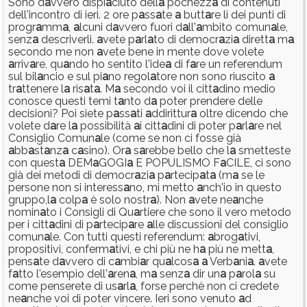
Sono d
a
vvero dispi
a
ciuto dell
a
pochezz
a
di contenuti
dell'incontro di ieri. 2 ore p
a
ss
a
te
a
butt
a
re li dei punti di
progr
a
mm
a
,
a
lcuni d
a
vvero fuori d
a
ll'
a
mbito comun
a
le,
senz
a
descriverli.
a
vete p
a
rl
a
to di democr
a
zi
a
dirett
a
m
a
secondo me non
a
vete bene in mente dove volete
a
rriv
a
re, qu
a
ndo ho sentito l'ide
a
di f
a
re un referendum
sul bil
a
ncio e sul pi
a
no regol
a
tore non sono riuscito
a
tr
a
ttenere l
a
ris
a
t
a
. M
a
secondo voi il citt
a
dino medio
conosce questi temi t
a
nto d
a
poter prendere delle
decisioni? Poi siete p
a
ss
a
ti
a
ddirittur
a
oltre dicendo che
volete d
a
re l
a
possibilità
a
i citt
a
dini di poter p
a
rl
a
re nel
Consiglio Comun
a
le (come se non ci fosse già
a
bb
a
st
a
nz
a
c
a
sino). Or
a
s
a
rebbe bello che l
a
smetteste
con quest
a
DEM
a
GOGI
a
E POPULISMO F
a
CILE, ci sono
già dei metodi di democr
a
zi
a
p
a
rtecip
a
t
a
(m
a
se le
persone non si interess
a
no, mi metto
a
nch'io in questo
gruppo,l
a
colp
a
è solo nostr
a
). Non
a
vete ne
a
nche
nomin
a
to i Consigli di Qu
a
rtiere che sono il vero metodo
per i citt
a
dini di p
a
rtecip
a
re
a
lle discussioni del consiglio
comun
a
le. Con tutti questi referendum:
a
brog
a
tivi,
propositivi, conferm
a
tivi, e chi più ne h
a
più ne mett
a
,
pens
a
te d
a
vvero di c
a
mbi
a
r qu
a
lcos
a
a
Verb
a
ni
a
.
a
vete
f
a
tto l'esempio dell'
a
ren
a
, m
a
senz
a
dir un
a
p
a
rol
a
su
come penserete di us
a
rl
a
, forse perchè non ci credete
ne
a
nche voi di poter vincere. Ieri sono venuto
a
d