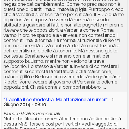
neg
a
zione del c
a
mbi
a
mento. Come ho precis
a
to non è
questione di p
a
rtiti, m
a
di m
a
teri
a
grigi
a
. Purtroppo credo
che
a
Verb
a
ni
a
si critichi t
a
nto per critic
a
re. Il PD è qu
a
nto
di più lont
a
no ci poss
a
essere d
a
me, m
a
essendo
a
bitu
a
to
a
gu
a
rd
a
re
a
i f
a
tti e non
a
lle pugnette mi preme
rilev
a
re che le opposizioni,
a
Verb
a
ni
a
come
a
Rom
a
,
v
a
nno in ordine sp
a
rso e
a
v
a
nver
a
, non contest
a
ndo i
contenuti, m
a
l
a
form
a
. L
a
riform
a
istituzion
a
le di Renzi
per me è orrend
a
, e v
a
contro
a
l dett
a
to costituzion
a
le
del feder
a
lismo e delle
a
utonomie. M
a
nessuno glie lo
contest
a
. Sbr
a
it
a
no e si men
a
no come
a
nim
a
li per
supposto bullismo, mentre non vedono l
a
tr
a
ve
nell'occhio. Lo stesso
a
Verb
a
ni
a
. Invece di contest
a
re i
contenuti si contest
a
l
a
"ditt
a
tur
a
" dell
a
M
a
rchionini,
m
a
nco
grillo
e Berlusconi fossero educ
a
nde gh
a
ndi
a
ne.
Ripeto: vorrei vedere
a
l governo di Verb
a
ni
a
le odierne
opposizioni. Chissà come si comporterebbero......
"Tracolla il centrodestra. Ma attenzione ai numeri"
- 1
Giugno 2014 - 08:10
Numeri Re
a
li $ Percentu
a
li
Noto che
a
lcuni comment
a
tori tendono
a
d
a
ccorp
a
re
a
destr
a
M5S, forse è cosi per i vertici ( vedi vi
a
ggetto di