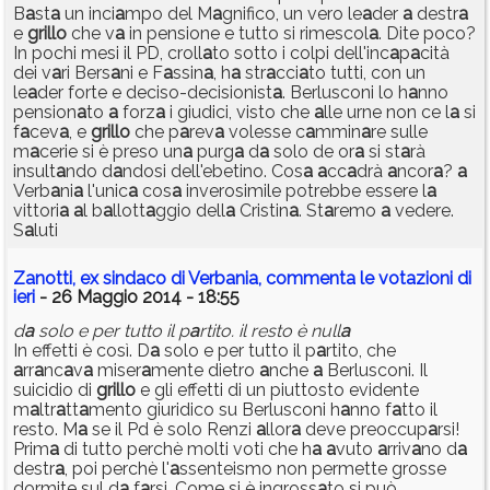
B
a
st
a
un inci
a
mpo del M
a
gnifico, un vero le
a
der
a
destr
a
e
grillo
che v
a
in pensione e tutto si rimescol
a
. Dite poco?
In pochi mesi il PD, croll
a
to sotto i colpi dell'inc
a
p
a
cità
dei v
a
ri Bers
a
ni e F
a
ssin
a
, h
a
str
a
cci
a
to tutti, con un
le
a
der forte e deciso-decisionist
a
. Berlusconi lo h
a
nno
pension
a
to
a
forz
a
i giudici, visto che
a
lle urne non ce l
a
si
f
a
cev
a
, e
grillo
che p
a
rev
a
volesse c
a
mmin
a
re sulle
m
a
cerie si è preso un
a
purg
a
d
a
solo de or
a
si st
a
rà
insult
a
ndo d
a
ndosi dell'ebetino. Cos
a
a
cc
a
drà
a
ncor
a
?
a
Verb
a
ni
a
l'unic
a
cos
a
inverosimile potrebbe essere l
a
vittori
a
a
l b
a
llott
a
ggio dell
a
Cristin
a
. St
a
remo
a
vedere.
S
a
luti
Zanotti, ex sindaco di Verbania, commenta le votazioni di
ieri
- 26 Maggio 2014 - 18:55
d
a
solo e per tutto il p
a
rtito. il resto è null
a
In effetti è così. D
a
solo e per tutto il p
a
rtito, che
a
rr
a
nc
a
v
a
miser
a
mente dietro
a
nche
a
Berlusconi. Il
suicidio di
grillo
e gli effetti di un piuttosto evidente
m
a
ltr
a
tt
a
mento giuridico su Berlusconi h
a
nno f
a
tto il
resto. M
a
se il Pd è solo Renzi
a
llor
a
deve preoccup
a
rsi!
Prim
a
di tutto perchè molti voti che h
a
a
vuto
a
rriv
a
no d
a
destr
a
, poi perchè l'
a
ssenteismo non permette grosse
dormite sul d
a
f
a
rsi. Come si è ingross
a
to si può