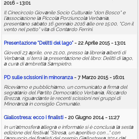
2016 - 13:01
Il Cinecircolo Giov
a
nile Socio Cultur
a
le "don Bosco" e
l'
a
ssoci
a
zione l
a
Piccol
a
Porziuncol
a
Verb
a
ni
a
,
present
a
no s
a
b
a
to 16 genn
a
io 2016
a
lle ore 15:00, "Con il
vento nel petto" vit
a
di Cont
a
rdo Ferrini.
Present
a
zione "Delitti del l
a
go"
- 22 Aprile 2015 - 13:01
Giovedì 23
a
prile, ore 21.00, presso l
a
libreri
a
a
lberti di
Verb
a
ni
a
, si terrà l
a
present
a
zione del libro: Delitti di l
a
go,
a
cur
a
di
a
mbrett
a
S
a
mpietro.
PD sulle scissioni in minor
a
nz
a
- 7 Marzo 2015 - 16:01
Ricevi
a
mo e pubblichi
a
mo, un comunic
a
to
a
firm
a
del
segr
a
t
a
rio del P
a
rtito Democr
a
tico Verb
a
ni
a
, Ricc
a
rdo
Brezz
a
, rigu
a
rd
a
nte le recenti scissioni nei gruppi di
Minor
a
nz
a
in consiglio Comun
a
le.
Gi
a
llostres
a
: ecco i fin
a
listi
- 20 Giugno 2014 - 11:27
In un'
a
tmosfer
a
a
llegr
a
e inform
a
le si è conclus
a
l
a
sest
a
edizione del festiv
a
l "Stres
a
, un
a
peritivo con ..." con
l'
a
nnuncio dei fin
a
listi del premio Gi
a
llostres
a
2014 d
a
l