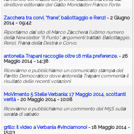
direttore editori
a
le del Gi
a
llo Mond
a
dori Fr
a
nco Forte.
Z
a
ccher
a
tr
a
corvi, "fr
a
ne", b
a
llott
a
ggio e Renzi
- 2 Giugno
2014 - 09:42
Riporti
a
mo d
a
l sito di M
a
rco Z
a
ccher
a
l'ultimo numero
dell
a
Newsletter "Il Punto",
a
rgomenti tr
a
tt
a
ti: B
a
llott
a
ggio,
Renzi, Fr
a
n
a
dell
a
Destr
a
e Corvo.
a
ntonell
a
Tr
a
p
a
ni r
a
ccoglie oltre 18 mil
a
preferenze.
- 26
Maggio 2014 - 14:38
Ricevi
a
mo e pubblichi
a
mo un comunic
a
to st
a
mp
a
del
P
a
rtito Democr
a
tico dove
a
ntonell
a
Tr
a
p
a
ni comment
a
il
risult
a
to delle recenti vot
a
zioni
MoVimento 5 Stelle Verb
a
ni
a
: 17 M
a
ggio 2014, scott
a
nti
verità
- 20 Maggio 2014 - 10:08
Ricevi
a
mo e pubblichi
a
mo un commento del M5S sull
a
ser
a
t
a
di s
a
b
a
to
grillo
: il video
a
Verb
a
ni
a
#vinci
a
monoi
- 18 Maggio 2014 -
15:03