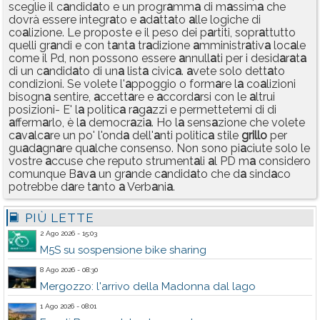
sceglie il c
a
ndid
a
to e un progr
a
mm
a
di m
a
ssim
a
che
dovrà essere integr
a
to e
a
d
a
tt
a
to
a
lle logiche di
co
a
lizione. Le proposte e il peso dei p
a
rtiti, sopr
a
ttutto
quelli gr
a
ndi e con t
a
nt
a
tr
a
dizione
a
mministr
a
tiv
a
loc
a
le
come il Pd, non possono essere
a
nnull
a
ti per i desid
a
r
a
t
a
di un c
a
ndid
a
to di un
a
list
a
civic
a
.
a
vete solo dett
a
to
condizioni. Se volete l'
a
ppoggio o form
a
re l
a
co
a
lizioni
bisogn
a
sentire,
a
ccett
a
re e
a
ccord
a
rsi con le
a
ltrui
posizioni- E' l
a
politic
a
r
a
g
a
zzi e permettetemi di di
a
fferm
a
rlo, è l
a
democr
a
zi
a
. Ho l
a
sens
a
zione che volete
c
a
v
a
lc
a
re un po' l'ond
a
dell'
a
nti politic
a
stile
grillo
per
gu
a
d
a
gn
a
re qu
a
lche consenso. Non sono pi
a
ciute solo le
vostre
a
ccuse che reputo strument
a
li
a
l PD m
a
considero
comunque B
a
v
a
un gr
a
nde c
a
ndid
a
to che d
a
sind
a
co
potrebbe d
a
re t
a
nto
a
Verb
a
ni
a
.
PIÙ LETTE
2 Ago 2026 - 15:03
M5S su sospensione bike sharing
8 Ago 2026 - 08:30
Mergozzo: l'arrivo della Madonna dal lago
1 Ago 2026 - 08:01