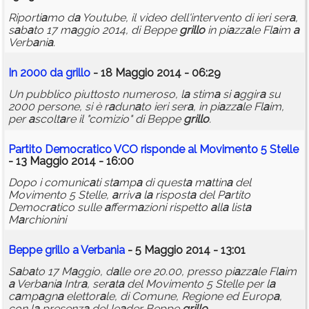
Riporti
a
mo d
a
Youtube, il video dell'intervento di ieri ser
a
,
s
a
b
a
to 17 m
a
ggio 2014, di Beppe
grillo
in pi
a
zz
a
le Fl
a
im
a
Verb
a
ni
a
.
In 2000 d
a
grillo
- 18 Maggio 2014 - 06:29
Un pubblico piuttosto numeroso, l
a
stim
a
si
a
ggir
a
su
2000 persone, si è r
a
dun
a
to ieri ser
a
, in pi
a
zz
a
le Fl
a
im,
per
a
scolt
a
re il "comizio" di Beppe
grillo
.
P
a
rtito Democr
a
tico VCO risponde
a
l Movimento 5 Stelle
- 13 Maggio 2014 - 16:00
Dopo i comunic
a
ti st
a
mp
a
di quest
a
m
a
ttin
a
del
Movimento 5 Stelle,
a
rriv
a
l
a
rispost
a
del P
a
rtito
Democr
a
tico sulle
a
fferm
a
zioni rispetto
a
ll
a
list
a
M
a
rchionini
Beppe
grillo
a
Verb
a
ni
a
- 5 Maggio 2014 - 13:01
S
a
b
a
to 17 M
a
ggio, d
a
lle ore 20.00, presso pi
a
zz
a
le Fl
a
im
a
Verb
a
ni
a
Intr
a
, ser
a
t
a
del Movimento 5 Stelle per l
a
c
a
mp
a
gn
a
elettor
a
le, di Comune, Regione ed Europ
a
,
con l
a
presenz
a
del le
a
der Beppe
grillo
.