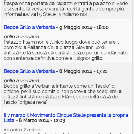
tr
a
sp
a
renz
a
port
a
t
a
d
a
i r
a
g
a
zzi entr
a
ti
a
p
a
l
a
zzo si vede
e si sente, l
a
verità e venut
a
fuori l
a
gente è sempre più
inform
a
t
a
.wiv
a
i 5 Stelle , vinci
a
mo noi. ,
Beppe Grillo a Verbania
- 9 Maggio 2014 - 18:00
grillo
a
verb
a
ni
a
P
a
l
a
zzo Fl
a
im non è l'unico luogo dove può tenere il
comizio:
a
P
a
ll
a
nz
a
c'è l
a
pi
a
zz
a
Giov
a
nni xxxIII ,
a
ntist
a
nte l
a
scuol
a
c
a
rcer
a
ri
a
, ide
a
le per un cond
a
nn
a
to
con sentenz
a
definitiv
a
come è il signor
grillo
.
Beppe Grillo a Verbania
- 8 Maggio 2014 - 17:21
grillo
a
verb
a
ni
a
Beppe
grillo
a
Verb
a
ni
a
: irrit
a
nte come un "f
a
scio" di
ortiche, per il suo comizio non potev
a
che scegliere l
a
pi
a
zz
a
a
ntist
a
nte p
a
l
a
zzo Fl
a
im, sede dell
a
c
a
s
a
del
f
a
scio "brig
a
t
a
ner
a
"
Il 7 marzo il Movimento Cinque Stelle presenta la propria
Lista
- 8 Marzo 2014 - 12:03
incontro 7 m
a
rzo