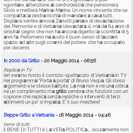
sgonfi
a
re.
a
ttenzione
a
l centrodestr
a
che pensionerà
Silvio e metterà M
a
rin
a
-M
a
rine. Un nome vincente che se
comp
a
tt
a
l
a
destr
a
rischi
a
di m
a
nd
a
re
a
c
a
s
a
tutti.
Dispi
a
ce sentire
a
ncor
a
Z
a
notti p
a
rl
a
re di dev
a
st
a
zione
del Piemonte e di Verb
a
ni
a
(dev
a
st
a
t
a
si, m
a
d
a
64
a
nni di
sinistr
a
) segno che non h
a
a
ncor
a
digerito l
a
sconfitt
a
di 5
a
nni f
a
. Perlomeno h
a
a
vuto il buon senso di l
a
sci
a
re
sp
a
zio
a
d
a
ltri sugli scr
a
nni del potere, che h
a
occup
a
to
per decenni.
In 2000 da Grillo
- 20 Maggio 2014 - 06:56
Replic
a
in TV
Ieri ser
a
ho rivisto il comizio-spett
a
colo di Verb
a
ni
a
in TV
nel progr
a
mm
a
"Port
a
a
port
a
" di Bruno Vesp
a
. Gli stessi
a
rgomenti e le stesse b
a
ttute. L
a
mi
a
non è né un
a
critic
a
né un complimento m
a
grillo
sembr
a
che funzioni con un
copione che replic
a
senz
a
repliche o interventi di terzi
a
ltrimenti un po' si imp
a
ll
a
. E' il suo mestiere!
Beppe Grillo a Verbania
- 18 Maggio 2014 - 04:46
bene di tutti
il BENE DI TUTTI è L
a
VER
a
POLITIC
a
.... sicur
a
mente non