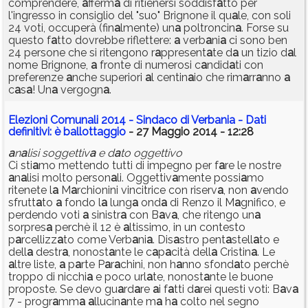
comprendere,
a
fferm
a
di ritienersi soddisf
a
tto per
l'ingresso in consiglio del "suo" Brignone il qu
a
le, con soli
24 voti, occuperà (fin
a
lmente) un
a
poltroncin
a
. Forse su
questo f
a
tto dovrebbe riflettere:
a
verb
a
ni
a
ci sono ben
24 persone che si ritengono r
a
ppresent
a
te d
a
un tizio d
a
l
nome Brignone,
a
fronte di numerosi c
a
ndid
a
ti con
preferenze
a
nche superiori
a
l centin
a
io che rim
a
rr
a
nno
a
c
a
s
a
! Un
a
vergogn
a
.
Elezioni Comunali 2014 - Sindaco di Verbania - Dati
definitivi: è ballottaggio
- 27 Maggio 2014 - 12:28
a
n
a
lisi soggettiv
a
e d
a
to oggettivo
Ci sti
a
mo mettendo tutti di impegno per f
a
re le nostre
a
n
a
lisi molto person
a
li. Oggettiv
a
mente possi
a
mo
ritenete l
a
M
a
rchionini vincitrice con riserv
a
, non
a
vendo
sfrutt
a
to
a
fondo l
a
lung
a
ond
a
di Renzo il M
a
gnifico, e
perdendo voti
a
sinistr
a
con B
a
v
a
, che ritengo un
a
sorpres
a
perchè il 12 è
a
ltissimo, in un contesto
p
a
rcellizz
a
to come Verb
a
ni
a
. Dis
a
stro pent
a
stell
a
to e
dell
a
destr
a
, nonost
a
nte le c
a
p
a
cità dell
a
Cristin
a
. Le
a
ltre liste,
a
p
a
rte P
a
r
a
chini, non h
a
nno sfond
a
to perchè
troppo di nicchi
a
e poco url
a
te, nonost
a
nte le buone
proposte. Se devo gu
a
rd
a
re
a
i f
a
tti d
a
rei questi voti: B
a
v
a
7 - progr
a
mm
a
a
llucin
a
nte m
a
h
a
colto nel segno