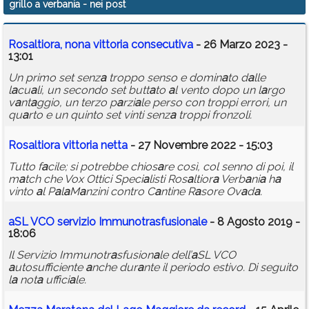
grillo a verbania
- nei post
Calendario
Ros
a
ltior
a
, non
a
vittori
a
consecutiv
a
- 26 Marzo 2023 -
Annunci
13:01
Un primo set senz
a
troppo senso e domin
a
to d
a
lle
l
a
cu
a
li, un secondo set butt
a
to
a
l vento dopo un l
a
rgo
v
a
nt
a
ggio, un terzo p
a
rzi
a
le perso con troppi errori, un
qu
a
rto e un quinto set vinti senz
a
troppi fronzoli.
Ros
a
ltior
a
vittori
a
nett
a
- 27 Novembre 2022 - 15:03
Tutto f
a
cile; si potrebbe chios
a
re così, col senno di poi, il
m
a
tch che Vox Ottici Speci
a
listi Ros
a
ltior
a
Verb
a
ni
a
h
a
vinto
a
l P
a
l
a
M
a
nzini contro C
a
ntine R
a
sore Ov
a
d
a
.
a
SL VCO servizio Immunotr
a
sfusion
a
le
- 8 Agosto 2019 -
18:06
Il Servizio Immunotr
a
sfusion
a
le dell’
a
SL VCO
a
utosufficiente
a
nche dur
a
nte il periodo estivo. Di seguito
l
a
not
a
uffici
a
le.