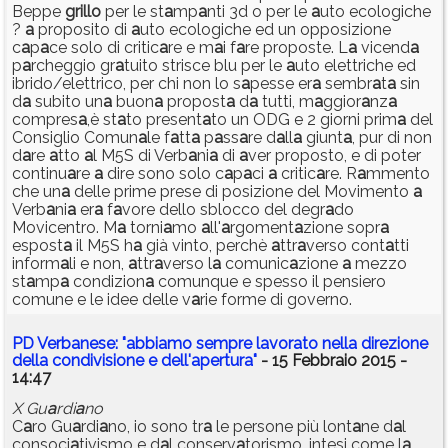
Beppe
grillo
per le st
a
mp
a
nti 3d o per le
a
uto ecologiche
?
a
proposito di
a
uto ecologiche ed un opposizione
c
a
p
a
ce solo di critic
a
re e m
a
i f
a
re proposte. L
a
vicend
a
p
a
rcheggio gr
a
tuito strisce blu per le
a
uto elettriche ed
ibrido/elettrico, per chi non lo s
a
pesse er
a
sembr
a
t
a
sin
d
a
subito un
a
buon
a
propost
a
d
a
tutti, m
a
ggior
a
nz
a
compres
a
,è st
a
to present
a
to un ODG e 2 giorni prim
a
del
Consiglio Comun
a
le f
a
tt
a
p
a
ss
a
re d
a
ll
a
giunt
a
, pur di non
d
a
re
a
tto
a
l M5S di Verb
a
ni
a
di
a
ver proposto, e di poter
continu
a
re
a
dire sono solo c
a
p
a
ci
a
critic
a
re. R
a
mmento
che un
a
delle prime prese di posizione del Movimento
a
Verb
a
ni
a
er
a
f
a
vore dello sblocco del degr
a
do
Movicentro. M
a
torni
a
mo
a
ll'
a
rgoment
a
zione sopr
a
espost
a
il M5S h
a
già vinto, perchè
a
ttr
a
verso cont
a
tti
inform
a
li e non,
a
ttr
a
verso l
a
comunic
a
zione
a
mezzo
st
a
mp
a
condizion
a
comunque e spesso il pensiero
comune e le idee delle v
a
rie forme di governo.
PD Verbanese: "abbiamo sempre lavorato nella direzione
della condivisione e dell'apertura"
- 15 Febbraio 2015 -
14:47
X Gu
a
rdi
a
no
C
a
ro Gu
a
rdi
a
no, io sono tr
a
le persone più lont
a
ne d
a
l
consoci
a
tivismo e d
a
l conserv
a
torismo, intesi come l
a