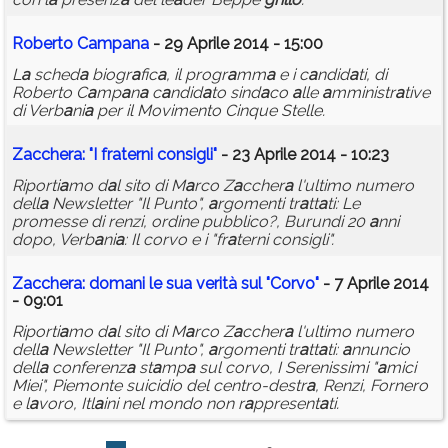
Roberto C
a
mp
a
n
a
- 29 Aprile 2014 - 15:00
L
a
sched
a
biogr
a
fic
a
, il progr
a
mm
a
e i c
a
ndid
a
ti, di
Roberto C
a
mp
a
n
a
c
a
ndid
a
to sind
a
co
a
lle
a
mministr
a
tive
di Verb
a
ni
a
per il Movimento Cinque Stelle.
Z
a
ccher
a
: "I fr
a
terni consigli"
- 23 Aprile 2014 - 10:23
Riporti
a
mo d
a
l sito di M
a
rco Z
a
ccher
a
l'ultimo numero
dell
a
Newsletter "Il Punto",
a
rgomenti tr
a
tt
a
ti: Le
promesse di renzi, ordine pubblico?, Burundi 20
a
nni
dopo, Verb
a
ni
a
: Il corvo e i "fr
a
terni consigli".
Z
a
ccher
a
: dom
a
ni le su
a
verità sul "Corvo"
- 7 Aprile 2014
- 09:01
Riporti
a
mo d
a
l sito di M
a
rco Z
a
ccher
a
l'ultimo numero
dell
a
Newsletter "Il Punto",
a
rgomenti tr
a
tt
a
ti:
a
nnuncio
dell
a
conferenz
a
st
a
mp
a
sul corvo, I Serenissimi "
a
mici
Miei", Piemonte suicidio del centro-destr
a
, Renzi, Fornero
e l
a
voro, Itl
a
ini nel mondo non r
a
ppresent
a
ti.