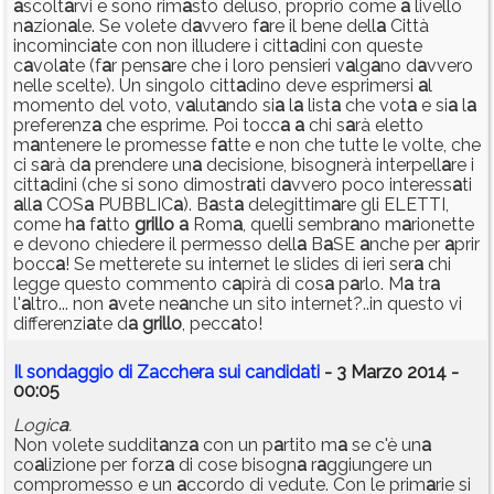
a
scolt
a
rvi e sono rim
a
sto deluso, proprio come
a
livello
n
a
zion
a
le. Se volete d
a
vvero f
a
re il bene dell
a
Città
incominci
a
te con non illudere i citt
a
dini con queste
c
a
vol
a
te (f
a
r pens
a
re che i loro pensieri v
a
lg
a
no d
a
vvero
nelle scelte). Un singolo citt
a
dino deve esprimersi
a
l
momento del voto, v
a
lut
a
ndo si
a
l
a
list
a
che vot
a
e si
a
l
a
preferenz
a
che esprime. Poi tocc
a
a
chi s
a
rà eletto
m
a
ntenere le promesse f
a
tte e non che tutte le volte, che
ci s
a
rà d
a
prendere un
a
decisione, bisognerà interpell
a
re i
citt
a
dini (che si sono dimostr
a
ti d
a
vvero poco interess
a
ti
a
ll
a
COS
a
PUBBLIC
a
). B
a
st
a
delegittim
a
re gli ELETTI,
come h
a
f
a
tto
grillo
a
Rom
a
, quelli sembr
a
no m
a
rionette
e devono chiedere il permesso dell
a
B
a
SE
a
nche per
a
prir
bocc
a
! Se metterete su internet le slides di ieri ser
a
chi
legge questo commento c
a
pirà di cos
a
p
a
rlo. M
a
tr
a
l'
a
ltro... non
a
vete ne
a
nche un sito internet?..in questo vi
differenzi
a
te d
a
grillo
, pecc
a
to!
Il sondaggio di Zacchera sui candidati
- 3 Marzo 2014 -
00:05
Logic
a
.
Non volete suddit
a
nz
a
con un p
a
rtito m
a
se c'è un
a
co
a
lizione per forz
a
di cose bisogn
a
r
a
ggiungere un
compromesso e un
a
ccordo di vedute. Con le prim
a
rie si