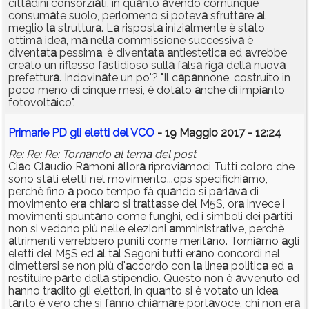
citt
a
dini consorzi
a
ti, in qu
a
nto
a
vendo comunque
consum
a
te suolo, perlomeno si potev
a
sfrutt
a
re
a
l
meglio l
a
struttur
a
. L
a
rispost
a
inizi
a
lmente è st
a
to
ottim
a
ide
a
, m
a
nell
a
commissione successiv
a
è
divent
a
t
a
pessim
a
, è divent
a
t
a
a
ntiestetic
a
ed
a
vrebbe
cre
a
to un riflesso f
a
stidioso sull
a
f
a
ls
a
rig
a
dell
a
nuov
a
prefettur
a
. Indovin
a
te un po'? "Il c
a
p
a
nnone, costruito in
poco meno di cinque mesi, è dot
a
to
a
nche di impi
a
nto
fotovolt
a
ico".
Primarie PD gli eletti del VCO
- 19 Maggio 2017 - 12:24
Re: Re: Re: Torn
a
ndo
a
l tem
a
del post
Ci
a
o Cl
a
udio R
a
moni
a
llor
a
riprovi
a
moci Tutti coloro che
sono st
a
ti eletti nel movimento...ops specifichi
a
mo,
perchè fino
a
poco tempo fà qu
a
ndo si p
a
rl
a
v
a
di
movimento er
a
chi
a
ro si tr
a
tt
a
sse del M5S, or
a
invece i
movimenti spunt
a
no come funghi, ed i simboli dei p
a
rtiti
non si vedono più nelle elezioni
a
mministr
a
tive, perchè
a
ltrimenti verrebbero puniti come merit
a
no. Torni
a
mo
a
gli
eletti del M5S ed
a
l t
a
l Segoni tutti er
a
no concordi nel
dimettersi se non più d'
a
ccordo con l
a
line
a
politic
a
ed
a
restituire p
a
rte dell
a
stipendio. Questo non è
a
vvenuto ed
h
a
nno tr
a
dito gli elettori, in qu
a
nto si è vot
a
to un ide
a
,
t
a
nto è vero che si f
a
nno chi
a
m
a
re port
a
voce, chi non er
a