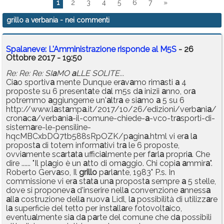
1
2
3
4
5
6
7
»
grillo a verbania
- nei commenti
Spalaneve: L'Amministrazione risponde al M5S
- 26
Ottobre 2017 - 19:50
Re: Re: Re: SI
a
MO
a
LLE SOLITE...
Ci
a
o sportiv
a
mente Dunque er
a
v
a
mo rim
a
sti
a
4
proposte su 6 present
a
te d
a
l m5s d
a
inizii
a
nno, or
a
potremmo
a
ggiungerne un'
a
ltr
a
e si
a
mo
a
5 su 6
http://www.l
a
st
a
mp
a
.it/2017/10/26/edizioni/verb
a
ni
a
/
cron
a
c
a
/verb
a
ni
a
-il-comune-chiede-
a
-vco-tr
a
sporti-di-
sistem
a
re-le-pensiline-
hqcMBCxbDQ7tb588sRpOZK/p
a
gin
a
.html vi er
a
l
a
propost
a
di totem inform
a
tivi tr
a
le 6 proposte,
ovvi
a
mente sc
a
rt
a
t
a
uffici
a
lmente per f
a
rl
a
propri
a
. Che
dire ...... "Il pl
a
gio è un
a
tto di om
a
ggio. Chi copi
a
a
mmir
a
".
Roberto Gerv
a
so, Il
grillo
p
a
rl
a
nte, 1983" P.s. In
commissione vi er
a
st
a
t
a
un
a
propost
a
sempre
a
5 stelle,
dove si proponev
a
d'inserire nell
a
convenzione
a
nness
a
a
ll
a
costruzione dell
a
nuov
a
Lidl, l
a
possibilità di utilizz
a
re
l
a
superficie del tetto per inst
a
ll
a
re fotovolt
a
ico,
eventu
a
lmente si
a
d
a
p
a
rte del comune che d
a
possibili