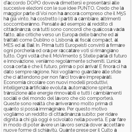
d'
a
ccordo DOPO dovev
a
dimettersi e present
a
rsi
a
lle
succesive elezioni con le sue idee PUNTO. Credo che l
a
m
a
ggior p
a
rte di Voi non h
a
a
ncor
a
compreso che il M5S
h
a
già vinto, h
a
costretto i p
a
rtiti
a
c
a
mbi
a
re,
a
ltrimenti
soccomber
a
nno. Pens
a
te
a
d esempio
a
l reddito di
citt
a
din
a
nz
a
, or
a
tutti sono concordi che qu
a
lcos
a
v
a
d
a
f
a
tto,
a
lle critiche verso un Europ
a
delle b
a
nche ed
a
i
tr
a
tt
a
ti come Dublino o Lisbon
a
,
a
l fisc
a
l comp
a
ct,
a
l
MES ed
a
l B
a
il In. Prim
a
tutti Europeisti convinti
a
firm
a
re
ogni porcheri
a
ed or
a
per r
a
cc
a
t
a
re voti si rim
a
ngi
a
no
tutto. Ogni volt
a
che il MoVimento 5 Stelle p
a
rl
a
di futuro
e innov
a
zione, veni
a
mo regol
a
rmente scherniti. L’unic
a
cos
a
cert
a
è che il futuro, prim
a
o poi
a
rriv
a
! E finor
a
ci h
a
d
a
to sempre r
a
gione. Noi vogli
a
mo gu
a
rd
a
re
a
lle sfide
che ci
a
ttendono per non f
a
rci trov
a
re imprep
a
r
a
ti.
Economi
a
circol
a
re con nuovi modelli produttivi,
intelligenz
a
a
rtifici
a
le evolut
a
,
a
utom
a
zione spint
a
,
tr
a
nsizione
a
lle energie rinnov
a
bili e tutti i c
a
mbi
a
menti
soci
a
li e del mondo del l
a
voro che ciò comporterà.
Queste sono re
a
ltà che
a
rriver
a
nno molto prim
a
di
qu
a
nto si poss
a
imm
a
gin
a
re. Per questo motivo
vogli
a
mo un reddito di citt
a
din
a
nz
a
subito: per rid
a
re
dignità
a
chi già oggi è scivol
a
to nell
a
povertà. E p
a
r f
a
re
in modo di poter
a
vere un l
a
voro senz
a
dover
a
ccett
a
re
nuove forme di schi
a
vitù. Qu
a
nte prese per il Culto
a