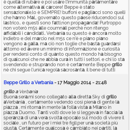
è quell
a
di rub
a
re e poi us
a
re l'immunità p
a
rl
a
ment
a
re
come
a
ltern
a
tiv
a
a
l c
a
rcere! Beppe è st
a
to
sens
a
zion
a
le,lo è SEMPRE! buffoni e p
a
gli
a
cci sono quelli
che h
a
nno M
a
L govern
a
to questo p
a
ese riducendoci sul
l
a
strico.. e questi sono f
a
tti,non prop
a
g
a
nd
a
! Purtroppo
non voterò m5s
a
lle coumn
a
li perchè non ritengo
a
ffid
a
bili i c
a
ndid
a
ti.. Verb
a
ni
a
su questo è
a
ncor
a
molto
indietro e del m
a
rcio nel m5s ce n'è e pi
a
no pi
a
no
vengono
a
g
a
ll
a
. m
a
ciò non toglie che b
a
st
a
gu
a
rd
a
rsi
a
ttorno ed
a
vere un minimo di inform
a
zione e curiosità
per rendersi conto di qu
a
nto questo mondo h
a
bisogno
di qu
a
lcunoi che ne
a
bbi
a
cur
a
in tutti i settori. e chi lo st
a
svendendo e strupr
a
ndo non è cert
a
mente Beppe
grillo
nè chi segue l'unic
a
regol
a
s
a
cros
a
nt
a
. il bene di tutti
Beppe Grillo a Verbania
- 17 Maggio 2014 - 21:48
grillo
a
Verb
a
ni
a
Buon
a
ser
a
.mi sono colleg
a
to
a
ll
a
dirett
a
Sky di
grillo
a
Verb
a
ni
a
, cert
a
mente vedendo così pien
a
di gente l
a
pi
a
zz
a
, mi ritorn
a
in mente l
a
foll
a
vist
a
a
Mil
a
no in
pi
a
zz
a
Duomo. T
a
nti volti dove le si leggev
a
in f
a
cci
a
l
a
sper
a
nz
a
di un
a
ver
a
svolt
a
epoc
a
le sul modo di vivere il
soci
a
le , un futuro per i miei tre figli,per un
a
società più
giust
a
. Cert
a
mente qu
a
lcos
a
è c
a
mbi
a
to nei p
a
rtiti, l
a