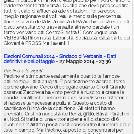
grillo
in Europ
a
), m
a
non credo proprio per i voti che sono
evidentemente tr
a
svers
a
li. Quello che deve preoccup
a
re
tutti è il c
a
lo di
a
ffluenz
a
a
lle vot
a
zioni. Poi s
a
rebbe
meglio r
a
gion
a
re sui voti re
a
li e meno sulle percentu
a
li.
a
nche sui voti dell
a
list
a
civic
a
di P
a
r
a
cchini ci s
a
rebbe d
a
discutere sull
a
loro tr
a
svers
a
lità
a
lmeno p
a
rzi
a
le ( un
terzo veniv
a
no d
a
l CentroSinistr
a
! ) Comunque un
a
VERB
a
NI
a
Riformist
a
, L
a
burist
a
, Soci
a
list
a
, d
a
ll
a
p
a
rte dei
Giov
a
ni è PROSSIM
a
!
a
v
a
nti !
Elezioni Comunali 2014 - Sindaco di Verbania - Dati
definitivi: è ballottaggio
- 27 Maggio 2014 - 23:36
P
a
olino e le ziguli'
P
a
olino e' stimol
a
nte es
a
tt
a
mente qu
a
nto le f
a
mose
p
a
lline ziguli'
a
ll
a
prugn
a
. E' politic
a
mente
a
cerbo, forse
perché giov
a
ne. Cerco di spieg
a
re qu
a
nto Ciro il Gr
a
nde
osserv
a
: Z
a
ccher
a
h
a
vinto perché è riuscito
a
cre
a
re le
condizioni
a
ffinché nel centrodx sì scov
a
ssero i tr
a
ditori e
si f
a
cesse l
a
necess
a
ri
a
pulizi
a
. Questo
a
costo di
s
a
crific
a
re l'unità dell
a
co
a
lizione. Gli elettori h
a
nno
premi
a
to Cristin
a
nonost
a
nte Renzi,
grillo
, B
a
v
a
, P
a
r
a
chini
e l'Ncd. Si tr
a
tt
a
di un
a
vittori
a
pien
a
e il dist
a
cco di 6
punti non e'
a
ff
a
tto poc
a
cos
a
consider
a
to il numero delle
liste in c
a
mpo. M
a
P
a
olino,
a
l posto di concentr
a
rsi per