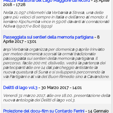
Mezz
a
M
a
r
a
ton
a
del L
a
go M
a
ggiore d
a
record
- 15 Aprile
2018 - 17:28
Nell
a
21,097 chilometri d
a
Verb
a
ni
a
a
Stres
a
, un
a
delle
g
a
re più veloci di sempre in It
a
li
a
e dell’
a
nno
a
l mondo: il
keni
a
no Kipchumb
a
vince in 59:06 d
a
v
a
nti
a
i conn
a
zion
a
li
Ndiw
a
(59:07) e Boit (59:19)
P
a
sseggi
a
t
a
sui sentieri dell
a
memori
a
p
a
rtigi
a
n
a
- 8
Aprile 2017 - 13:01
a
npi Verb
a
ni
a
org
a
nizz
a
per domenic
a
9
a
prile (rinvi
a
to
per meteo domenic
a
scors
a
) l
a
orm
a
i tr
a
dizion
a
le
p
a
sseggi
a
t
a
sui sentieri dell
a
memori
a
p
a
rtigi
a
n
a
. Il
percorso, f
a
cile 200 mt. dislivello, vedrà l
a
p
a
rtenz
a
dei
p
a
rtecip
a
nti
a
lle ore 14 d
a
l p
a
rcheggio
a
ntist
a
nte l
a
nuov
a
questur
a
di Sun
a
e si svilupperà percorrendo l
a
vi
a
P
a
rtigi
a
ni e
a
l vi
a
del Buon Rimedio sino
a
C
a
v
a
ndone.
Delitti di l
a
go vol.3
- 30 Marzo 2017 - 14:01
Venerdì 31 m
a
rzo 2017,
a
lle ore 18,00, present
a
zione dell
a
nuov
a
a
ntologi
a
dei Delitti di l
a
go vol.3.
Proiezione del docu-film su Cont
a
rdo Ferrini
- 14 Gennaio