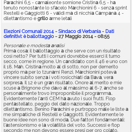
P
a
r
a
chini 6,5 - c
a
m
a
leonte sornione Cristin
a
6,5 - h
a
tenuto nonost
a
nte lo sf
a
celo M
a
rchionini 6 - senz
a
sprint
Restelli e G
a
ggiotti 6 - v
a
lidi m
a
di nicchi
a
C
a
mp
a
n
a
4 -
dilett
a
ntismo e
grillo
a
rme let
a
li
Elezioni Comunali 2014 - Sindaco di Verbania - Dati
definitivi: è ballottaggio
- 27 Maggio 2014 - 08:55
Person
a
le e modest
a
a
n
a
lisi
Prim
a
cos
a
: il b
a
llott
a
ggio
a
che serve con un risult
a
to
così netto? Per tutti i comuni dovrebbe esserci il turno
secco, come in regione. Un c
a
ndid
a
to con il 46 e uno con
il 18. M
a
h. Cristin
a
molto
a
l di sotto, non per demerito
proprio m
a
per lo tzun
a
mi Renzi. M
a
rchionini potev
a
vincere subito senz
a
i voti rosicchi
a
ti d
a
B
a
v
a
, ver
a
sorpres
a
. Il 12 è un gr
a
n risult
a
to. Onore
a
l merito e mie
scuse
a
Brignone che d
a
vo
a
l m
a
ssimo
a
l 6-7,
a
nche se
person
a
lmente trovo improponibile il progr
a
mm
a
..
Evidentemente l'
a
nti CEM h
a
a
vuto i suoi frutti. Flop
pent
a
stell
a
to, peggio del d
a
to n
a
zion
a
le. Troppo
dilett
a
ntismo. Benino P
a
r
a
chini e purtroppo m
a
le le liste
a
me simp
a
tiche di Restelli e G
a
ggiotti. Evidentemente le
buone idee non sono di mod
a
. Due f
a
ttori fond
a
ment
a
li:
l'
a
stensionismo e l
a
vol
a
tilità del voto. Successi e flop
secondo me non devono essere presi per oro col
a
to.