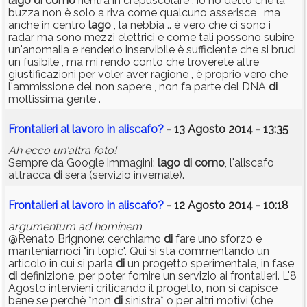
lago
di
como
rientra in crepuscolare , io ho detto che la
buzza non è solo a riva come qualcuno asserisce , ma
anche in centro
lago
, la nebbia .. è vero che ci sono i
radar ma sono mezzi elettrici e come tali possono subire
un'anomalia e renderlo inservibile è sufficiente che si bruci
un fusibile , ma mi rendo conto che troverete altre
giustificazioni per voler aver ragione , è proprio vero che
l'ammissione del non sapere , non fa parte del DNA
di
moltissima gente .
Frontalieri al lavoro in aliscafo?
- 13 Agosto 2014 - 13:35
Ah ecco un'altra foto!
Sempre da Google immagini:
lago
di
como
, l'aliscafo
attracca
di
sera (servizio invernale).
Frontalieri al lavoro in aliscafo?
- 12 Agosto 2014 - 10:18
argumentum ad hominem
@Renato Brignone: cerchiamo
di
fare uno sforzo e
manteniamoci "in topic". Qui si sta commentando un
articolo in cui si parla
di
un progetto sperimentale, in fase
di
definizione, per poter fornire un servizio ai frontalieri. L'8
Agosto intervieni criticando il progetto, non si capisce
bene se perchè *non
di
sinistra* o per altri motivi (che