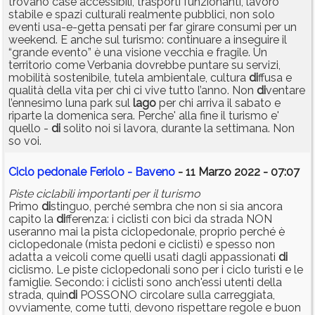
trovano case accessibili, trasporti funzionanti, lavoro
stabile e spazi culturali realmente pubblici, non solo
eventi usa-e-getta pensati per far girare consumi per un
weekend. E anche sul turismo: continuare a inseguire il
“grande evento” è una visione vecchia e fragile. Un
territorio come Verbania dovrebbe puntare su servizi,
mobilità sostenibile, tutela ambientale, cultura
di
ffusa e
qualità della vita per chi ci vive tutto l’anno. Non
di
ventare
l’ennesimo luna park sul
lago
per chi arriva il sabato e
riparte la domenica sera. Perche' alla fine il turismo e'
quello -
di
solito noi si lavora, durante la settimana. Non
so voi.
Ciclo pedonale Feriolo - Baveno
- 11 Marzo 2022 - 07:07
Piste ciclabili importanti per il turismo
Primo
di
stinguo, perché sembra che non si sia ancora
capito la
di
fferenza: i ciclisti con bici da strada NON
useranno mai la pista ciclopedonale, proprio perché è
ciclopedonale (mista pedoni e ciclisti) e spesso non
adatta a veicoli come quelli usati dagli appassionati
di
ciclismo. Le piste ciclopedonali sono per i ciclo turisti e le
famiglie. Secondo: i ciclisti sono anch'essi utenti della
strada, quin
di
POSSONO circolare sulla carreggiata,
ovviamente, come tutti, devono rispettare regole e buon