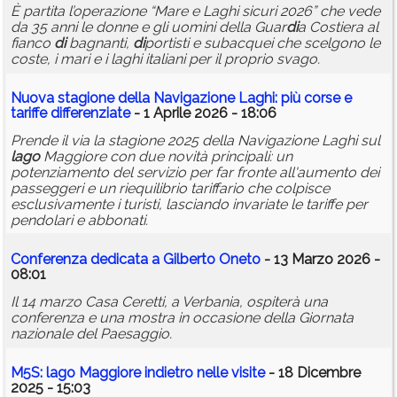
È partita l’operazione “Mare e Laghi sicuri 2026” che vede
da 35 anni le donne e gli uomini della Guar
di
a Costiera al
fianco
di
bagnanti,
di
portisti e subacquei che scelgono le
coste, i mari e i laghi italiani per il proprio svago.
Nuova stagione della Navigazione Laghi: più corse e
tariffe
di
fferenziate
- 1 Aprile 2026 - 18:06
Prende il via la stagione 2025 della Navigazione Laghi sul
lago
Maggiore con due novità principali: un
potenziamento del servizio per far fronte all'aumento dei
passeggeri e un riequilibrio tariffario che colpisce
esclusivamente i turisti, lasciando invariate le tariffe per
pendolari e abbonati.
Conferenza de
di
cata a Gilberto Oneto
- 13 Marzo 2026 -
08:01
Il 14 marzo Casa Ceretti, a Verbania, ospiterà una
conferenza e una mostra in occasione della Giornata
nazionale del Paesaggio.
M5S:
lago
Maggiore in
di
etro nelle visite
- 18 Dicembre
2025 - 15:03