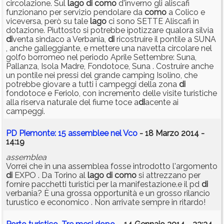
circolazione. Sul
lago
di
como
d'inverno gli aliscafi
funzionano per servizio pendolare da
como
a Colico e
viceversa, però su tale
lago
ci sono SETTE Aliscafi in
dotazione. Piuttosto si potrebbe ipotizzare qualora silvia
di
venta sindaco a Verbania,
di
ricostruire il pontile a SUNA
, anche galleggiante, e mettere una navetta circolare nel
golfo borromeo nel periodo Aprile Settembre: Suna,
Pallanza, Isola Madre, Fondotoce, Suna . Costruire anche
un pontile nei pressi del grande camping Isolino, che
potrebbe giovare a tutti i campeggi della zona
di
fondotoce e Feriolo, con incremento delle visite turistiche
alla riserva naturale del fiume toce a
di
acente ai
campeggi.
PD Piemonte: 15 assemblee nel Vco
- 18 Marzo 2014 -
14:19
assemblea
Vorrei che in una assemblea fosse introdotto l'argomento
di
EXPO . Da Torino al
lago
di
como
si attrezzano per
fornire pacchetti turistici per la manifestazione.e il pd
di
verbania? È una grossa opportunità e un grosso rilancio
turustico e economico . Non arrivate sempre in ritardo!