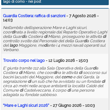
lago di como
- nei post
Calendario
Guar
di
a Costiera: raffica
di
sanzioni
- 7 Agosto 2026 -
Annunci
14:03
Nell’ambito dell’operazione Mare e Laghi sicuri,
coor
di
nata a livello regionale dal Reparto Operativo Laghi
della Guar
di
a Costiera
di
Milano, proseguono le attività
di
controllo svolte dal Personale del della Guar
di
a Costiera
del
lago
Maggiore, me
di
ante i 4 mezzi navali operanti sul
Verbano.
Trovato corpo nel
lago
- 12 Luglio 2026 - 15:03
E’ giunta tramite 112 alla Sala Operativa della Guar
di
a
Costiera
di
Milano, che coor
di
na le attività
di
soccorso sui
bacini lacustri del Maggiore, del
como
e del Garda, la
segnalazione
di
un sub che ha avvistato su un fondale
di
circa 40 metri nelle acque antistanti la località Caldè del
Comune
di
Castelveccana, il corpo
di
una persona
adagiata su fondale sabbioso.
“Mare e Laghi sicuri 2026”
- 27 Giugno 2026 - 10:03