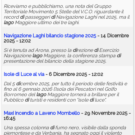
Riceviamo e pubblichiamo, una nota del Gruppo
Territoriale Movimento 5 Stelle del V.C.O. riguardante il
record
di
passeggeri
di
Navigazione Laghi nel 2025, ma il
lago
Maggiore ultimo dei tre laghi.
Navigazione Laghi bilancio stagione 2025
- 14 Dicembre
2025 - 12:02
Si è tenuta ad Arona, presso la
di
rezione
di
Esercizio
Navigazione
lago
Maggiore, la conferenza stampa
di
presentazione del bilancio della stagione 2025.
Isole
di
Luce al via
- 6 Dicembre 2025 - 12:02
Dal 5
di
cembre 2025, per tutto il periodo delle festività e
fino al 6 gennaio 2026 l’Isola dei Pescatori nel Golfo
Borromeo del
lago
Maggiore tornerà a brillare per il
Pubblico
di
turisti e residenti con "isole
di
luce".
Maxi incen
di
o a Laveno Mombello
- 29 Novembre 2025 -
16:45
Una spessa colonna
di
fumo nero, visibile dalla sponda
piemontese e da Verbania, ha segnato oggi il violento