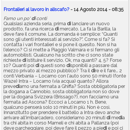
Frontalieri al lavoro in aliscafo?
- 14 Agosto 2014 - 08:35
Famo un po'
di
conti
Qualsiasi azienda seria, prima
di
lanciare un nuovo
prodotto, fa una ricerca
di
mercato. La fa la Barilla, la
deve fare il comune. La domanda è semplice: “Quanti
sono gli utenti interessati al servizio?”. Come si fa? Si
contatta i vari frontalieri e si pone il quesito. Non si ha
l'elenco? Ci si mette a Piaggio Valmara e si fermano gli
automobilisti. Qualcuno ha scritto che ci sono state
richieste
di
istituire il servizio. Ok, ma quanti? 4, 5? Forse
10? Quanti poi
di
questi sono
di
sponibili a passare dal
mezzo privato al mezzo pubblico? Tra il
di
re e il fare... 2
conti Verbania – Locarno con l'auto sono 50 minuti (fonte
Waze) Intra – Locarno (via acqua) quanto? Allora
preve
di
amo una fermata a Ghiffa? Sosta obbligatoria per
la dogana a Cannobio, sosta obbligatoria non so dove
per la dogana Svizzera (Brissago?), non facciamo una
fermata ad Ascona? Eccoci a Locarno 1 h. Bene,
qualcuno penserà solo 10 minuti in più. Non è così.
Innanzitutto per prendere il battello a Intra devo anche
arrivare all'imbarcadero, consideriamo 20 minuti
di
me
di
a
tra chi abita in corso Mameli e chi abita a Pallanza (poi
deve parcheggiare, poi deve fare il pezzo a pie
di
e poi ci