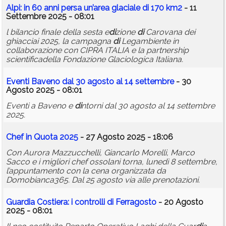
Alpi: in 60 anni persa un’area glaciale
di
170 km2
- 11
Settembre 2025 - 08:01
l bilancio finale della sesta e
di
zione
di
Carovana dei
ghiacciai 2025, la campagna
di
Legambiente in
collaborazione con CIPRA ITALIA e la partnership
scientificadella Fondazione Glaciologica Italiana.
Eventi Baveno dal 30 agosto al 14 settembre
- 30
Agosto 2025 - 08:01
Eventi a Baveno e
di
ntorni dal 30 agosto al 14 settembre
2025.
Chef in Quota 2025
- 27 Agosto 2025 - 18:06
Con Aurora Mazzucchelli, Giancarlo Morelli, Marco
Sacco e i migliori chef ossolani torna, lunedì 8 settembre,
l’appuntamento con la cena organizzata da
Domobianca365. Dal 25 agosto via alle prenotazioni.
Guar
di
a Costiera: i controlli
di
Ferragosto
- 20 Agosto
2025 - 08:01