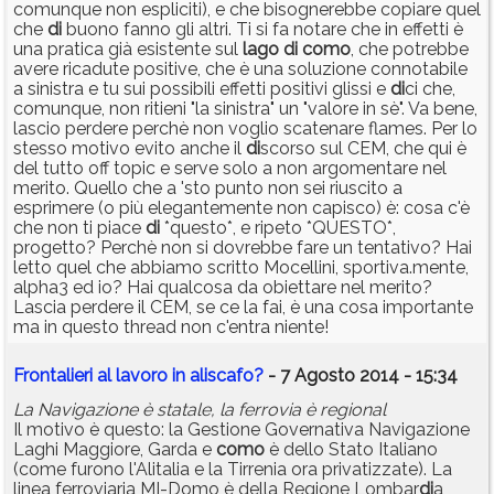
comunque non espliciti), e che bisognerebbe copiare quel
che
di
buono fanno gli altri. Ti si fa notare che in effetti è
una pratica già esistente sul
lago
di
como
, che potrebbe
avere ricadute positive, che è una soluzione connotabile
a sinistra e tu sui possibili effetti positivi glissi e
di
ci che,
comunque, non ritieni "la sinistra" un "valore in sè". Va bene,
lascio perdere perchè non voglio scatenare flames. Per lo
stesso motivo evito anche il
di
scorso sul CEM, che qui è
del tutto off topic e serve solo a non argomentare nel
merito. Quello che a 'sto punto non sei riuscito a
esprimere (o più elegantemente non capisco) è: cosa c'è
che non ti piace
di
*questo*, e ripeto *QUESTO*,
progetto? Perchè non si dovrebbe fare un tentativo? Hai
letto quel che abbiamo scritto Mocellini, sportiva.mente,
alpha3 ed io? Hai qualcosa da obiettare nel merito?
Lascia perdere il CEM, se ce la fai, è una cosa importante
ma in questo thread non c'entra niente!
Frontalieri al lavoro in aliscafo?
- 7 Agosto 2014 - 15:34
La Navigazione è statale, la ferrovia è regional
Il motivo è questo: la Gestione Governativa Navigazione
Laghi Maggiore, Garda e
como
è dello Stato Italiano
(come furono l'Alitalia e la Tirrenia ora privatizzate). La
linea ferroviaria MI-Domo è della Regione Lombar
di
a