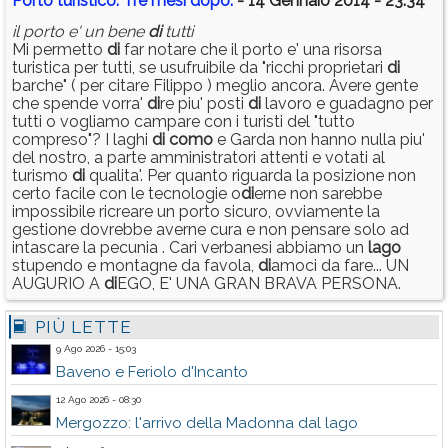
Porto turistico. Tre mesi dopo.
- 14 Gennaio 2014 - 23:34
il porto e' un bene
di
tutti
Mi permetto
di
far notare che il porto e' una risorsa
turistica per tutti, se usufruibile da "ricchi proprietari
di
barche" ( per citare Filippo ) meglio ancora. Avere gente
che spende vorra'
di
re piu' posti
di
lavoro e guadagno per
tutti o vogliamo campare con i turisti del "tutto
compreso"? I laghi
di
como
e Garda non hanno nulla piu'
del nostro, a parte amministratori attenti e votati al
turismo
di
qualita'. Per quanto riguarda la posizione non
certo facile con le tecnologie o
di
erne non sarebbe
impossibile ricreare un porto sicuro, ovviamente la
gestione dovrebbe averne cura e non pensare solo ad
intascare la pecunia . Cari verbanesi abbiamo un
lago
stupendo e montagne da favola,
di
amoci da fare... UN
AUGURIO A
di
EGO, E' UNA GRAN BRAVA PERSONA.
PIÙ LETTE
9 Ago 2026 - 15:03
Baveno e Feriolo d'Incanto
12 Ago 2026 - 08:30
Mergozzo: l'arrivo della Madonna dal lago