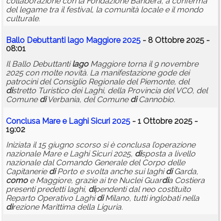
collaborazione con la Fondazione Bandera, a conferma
del legame tra il festival, la comunità locale e il mondo
culturale.
Ballo Debuttanti
lago
Maggiore 2025
- 8 Ottobre 2025 -
08:01
Il Ballo Debuttanti
lago
Maggiore torna il 9 novembre
2025 con molte novità. La manifestazione gode dei
patrocini del Consiglio Regionale del Piemonte, del
di
stretto Turistico dei Laghi, della Provincia del VCO, del
Comune
di
Verbania, del Comune
di
Cannobio.
Conclusa Mare e Laghi Sicuri 2025
- 1 Ottobre 2025 -
19:02
Iniziata il 15 giugno scorso si è conclusa l’operazione
nazionale Mare e Laghi Sicuri 2025,
di
sposta a livello
nazionale dal Comando Generale del Corpo delle
Capitanerie
di
Porto e svolta anche sui laghi
di
Garda,
como
e Maggiore, grazie ai tre Nuclei Guar
di
a Costiera
presenti predetti laghi,
di
pendenti dal neo costituito
Reparto Operativo Laghi
di
Milano, tutti inglobati nella
di
rezione Marittima della Liguria.