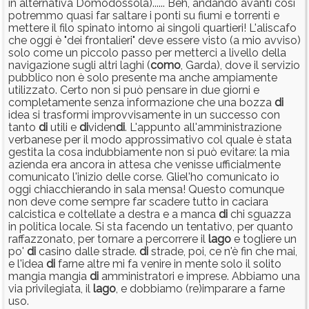
in alternativa Domodossola)...... Beh, andando avanti così
potremmo quasi far saltare i ponti su fiumi e torrenti e
mettere il filo spinato intorno ai singoli quartieri! L'aliscafo
che oggi è "dei frontalieri" deve essere visto (a mio avviso)
solo come un piccolo passo per metterci a livello della
navigazione sugli altri laghi (
como
, Garda), dove il servizio
pubblico non è solo presente ma anche ampiamente
utilizzato. Certo non si può pensare in due giorni e
completamente senza informazione che una bozza
di
idea si trasformi improvvisamente in un successo con
tanto
di
utili e
di
viden
di
. L'appunto all'amministrazione
verbanese per il modo approssimativo col quale è stata
gestita la cosa indubbiamente non si può evitare: la mia
azienda era ancora in attesa che venisse ufficialmente
comunicato l'inizio delle corse. Gliel'ho comunicato io
oggi chiacchierando in sala mensa! Questo comunque
non deve come sempre far scadere tutto in caciara
calcistica e coltellate a destra e a manca
di
chi sguazza
in politica locale. Si sta facendo un tentativo, per quanto
raffazzonato, per tornare a percorrere il
lago
e togliere un
po'
di
casino dalle strade.
di
strade, poi, ce n'è fin che mai,
e l'idea
di
farne altre mi fa venire in mente solo il solito
mangia mangia
di
amministratori e imprese. Abbiamo una
via privilegiata, il
lago
, e dobbiamo (re)imparare a farne
uso.