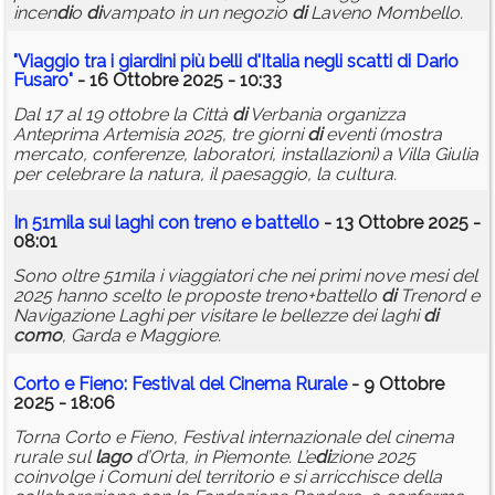
incen
di
o
di
vampato in un negozio
di
Laveno Mombello.
"Viaggio tra i giar
di
ni più belli d'Italia negli scatti
di
Dario
Fusaro"
- 16 Ottobre 2025 - 10:33
Dal 17 al 19 ottobre la Città
di
Verbania organizza
Anteprima Artemisia 2025, tre giorni
di
eventi (mostra
mercato, conferenze, laboratori, installazioni) a Villa Giulia
per celebrare la natura, il paesaggio, la cultura.
In 51mila sui laghi con treno e battello
- 13 Ottobre 2025 -
08:01
Sono oltre 51mila i viaggiatori che nei primi nove mesi del
2025 hanno scelto le proposte treno+battello
di
Trenord e
Navigazione Laghi per visitare le bellezze dei laghi
di
como
, Garda e Maggiore.
Corto e Fieno: Festival del Cinema Rurale
- 9 Ottobre
2025 - 18:06
Torna Corto e Fieno, Festival internazionale del cinema
rurale sul
lago
d’Orta, in Piemonte. L’e
di
zione 2025
coinvolge i Comuni del territorio e si arricchisce della