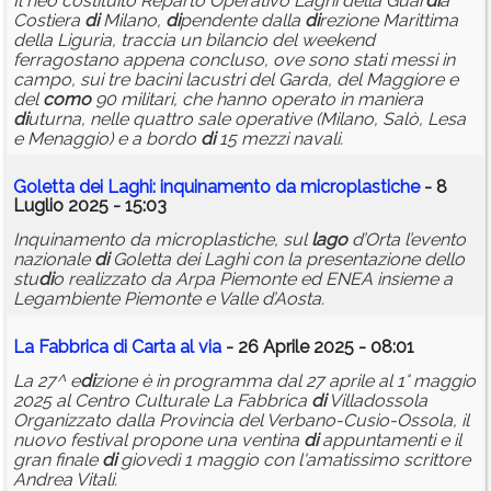
Il neo costituito Reparto Operativo Laghi della Guar
di
a
Costiera
di
Milano,
di
pendente dalla
di
rezione Marittima
della Liguria, traccia un bilancio del weekend
ferragostano appena concluso, ove sono stati messi in
campo, sui tre bacini lacustri del Garda, del Maggiore e
del
como
90 militari, che hanno operato in maniera
di
uturna, nelle quattro sale operative (Milano, Salò, Lesa
e Menaggio) e a bordo
di
15 mezzi navali.
Goletta dei Laghi: inquinamento da microplastiche
- 8
Luglio 2025 - 15:03
Inquinamento da microplastiche, sul
lago
d’Orta l’evento
nazionale
di
Goletta dei Laghi con la presentazione dello
stu
di
o realizzato da Arpa Piemonte ed ENEA insieme a
Legambiente Piemonte e Valle d’Aosta.
La Fabbrica
di
Carta al via
- 26 Aprile 2025 - 08:01
La 27^ e
di
zione è in programma dal 27 aprile al 1° maggio
2025 al Centro Culturale La Fabbrica
di
Villadossola
Organizzato dalla Provincia del Verbano-Cusio-Ossola, il
nuovo festival propone una ventina
di
appuntamenti e il
gran finale
di
giovedì 1 maggio con l'amatissimo scrittore
Andrea Vitali.