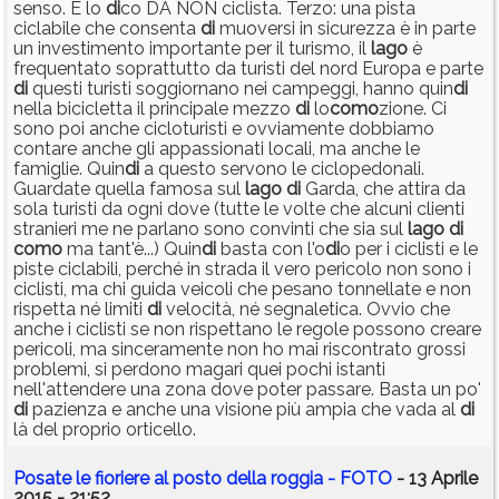
senso. E lo
di
co DA NON ciclista. Terzo: una pista
ciclabile che consenta
di
muoversi in sicurezza è in parte
un investimento importante per il turismo, il
lago
è
frequentato soprattutto da turisti del nord Europa e parte
di
questi turisti soggiornano nei campeggi, hanno quin
di
nella bicicletta il principale mezzo
di
lo
como
zione. Ci
sono poi anche cicloturisti e ovviamente dobbiamo
contare anche gli appassionati locali, ma anche le
famiglie. Quin
di
a questo servono le ciclopedonali.
Guardate quella famosa sul
lago
di
Garda, che attira da
sola turisti da ogni dove (tutte le volte che alcuni clienti
stranieri me ne parlano sono convinti che sia sul
lago
di
como
ma tant'è...) Quin
di
basta con l'o
di
o per i ciclisti e le
piste ciclabili, perché in strada il vero pericolo non sono i
ciclisti, ma chi guida veicoli che pesano tonnellate e non
rispetta né limiti
di
velocità, né segnaletica. Ovvio che
anche i ciclisti se non rispettano le regole possono creare
pericoli, ma sinceramente non ho mai riscontrato grossi
problemi, si perdono magari quei pochi istanti
nell'attendere una zona dove poter passare. Basta un po'
di
pazienza e anche una visione più ampia che vada al
di
là del proprio orticello.
Posate le fioriere al posto della roggia - FOTO
- 13 Aprile
2015 - 21:52