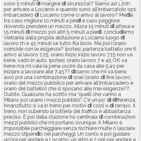
sono 5 minuti
di
margine
di
sicurezza)? Siamo ad 1,20h
per arrivare a Locarno e quando sono all'imbarcatoio ops
imbarcadero
di
Locarno come ci arrivo al lavoro? Me
di
a
tra caso migliore 10 minuti a pie
di
e caso peggiore
dovendo prendere un mezzo. Allora 15 minuti
di
attesa e
15 minuti
di
mezzo poi altri 5 minuti a pie
di
, conclu
di
amo
Verbania dalla propria abitazione a Locarno luogo
di
lavoro 1h e 45 minuti se tutto fila liscio. Ma poi l'orario
coincide con le esigenze? Ipotesi, partenza battello ore 6,
arrivo al lavoro 7,25, orario inizio inizio lavoro 7,15 non va
bene, vado in auto. Ipotesi, orario lavoro 7 e 45 OK va
bene ma mi vale la pena uscire da casa alle 5:40 per
iniziare a lavorare alle 7:45??
di
ciamo che mi va bene,
avrò poi una combinazione
di
orari (orario
di
fine lavoro,
orario del mezzo pubblico per arrivare all'imbarcadero e
orario del battello) che si sposano alle mie esigenze??
Dubito. Qualcuno ha scritto ma “quelli che vanno a
Milano poi usano i mezzi pubblici”. C'è un po'
di
di
fferenza,
innanzitutto si va in treno per motivi
di
costi e
di
tempo. Il
treno, non subendo la lotteria del traffico è abbastanza
preciso. E poi dalla stazione ho centinaia
di
combinazioni
mezzi pubblici che mi portano ovunque. A Milano è
impossibile parcheggiare senza rischiare multe o lasciare
mezzo stipen
di
o nei parcheggi. Un conto è poi guidare
un'ora per andare a Locarno, un altro è 2 ore per andare a