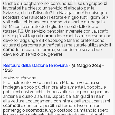
(anche qui paghiamo noi comunque). E se un gruppo
di
lavoratori ha chiesto un servizio
di
aliscafo per la
Svizzera, chi ha l'aliscafo? La Navigazione! Poi bisogna
ricordarsi che l'aliscafo in estate è in giro tutti i giorni (e 3
volte alla settimana ce ne sono 2) e anche qui paga la
NLM con le entrate dei biglietti e i sol
di
dello Stato
(tasse). P.S. Un servizio pendolari invernale con l'aliscafo
esiste già sul
lago
di
como
, dove moltissime persone che
devono raggiungere il capoluogo lariano preferiscono
evitare
di
percorrere la trafficatissima statale utilizzando il
como
do aliscafo. Insomma, secondo me servirebbe
davvero un servizio del genere!
Restauro della stazione ferroviaria
- 31 Maggio 2014 -
15:35
restauro stazione
E .....finalmente! Però anni fa da Milano a verbania si
impiegava poco più
di
un ora ,attualmente il doppio....e
poi. Treni cosi vecchi .....impossibile salire per una persona
anziana e qualora salisse.....sporcizia..altri gra
di
ni interni
alla vettura ...collegamenti con intra e pallanza....carissimi
s
como
di
e con tanta per
di
ta
di
tempo. Insomma un
pomeriggio s
como
do,lungo costoso da milano,io spero
in una giunta regionale dalla precedente che sviluppi il