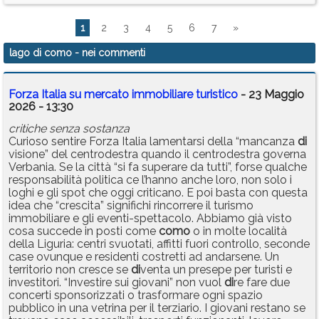
1
2
3
4
5
6
7
»
lago di como
- nei commenti
Forza Italia su mercato immobiliare turistico
- 23 Maggio
2026 - 13:30
critiche senza sostanza
Curioso sentire Forza Italia lamentarsi della “mancanza
di
visione” del centrodestra quando il centrodestra governa
Verbania. Se la città “si fa superare da tutti”, forse qualche
responsabilità politica ce l’hanno anche loro, non solo i
loghi e gli spot che oggi criticano. E poi basta con questa
idea che “crescita” significhi rincorrere il turismo
immobiliare e gli eventi-spettacolo. Abbiamo già visto
cosa succede in posti come
como
o in molte località
della Liguria: centri svuotati, affitti fuori controllo, seconde
case ovunque e residenti costretti ad andarsene. Un
territorio non cresce se
di
venta un presepe per turisti e
investitori. “Investire sui giovani” non vuol
di
re fare due
concerti sponsorizzati o trasformare ogni spazio
pubblico in una vetrina per il terziario. I giovani restano se