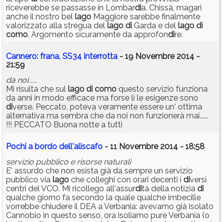
riceverebbe se passasse in Lombar
di
a. Chissà, magari
anche il nostro bel
lago
Maggiore sarebbe finalmente
valorizzato alla stregua del
lago
di
Garda e del
lago
di
como
. Argomento sicuramente da approfon
di
re.
Cannero: frana, SS34 interrotta
- 19 Novembre 2014 -
21:59
da noi......
Mi risulta che sul
lago
di
como
questo servizio funziona
da anni in modo efficace ma forse lì le esigenze sono
di
verse. Peccato, poteva veramente essere un' ottima
alternativa ma sembra che da noi non funzionerà mai......
!!! PECCATO Buona notte a tutti
Pochi a bordo dell'aliscafo
- 11 Novembre 2014 - 18:58
servizio pubblico e risorse naturali
E' assurdo che non esista già da sempre un servizio
pubblico via
lago
che colleghi con orari decenti i
di
versi
centri del VCO. Mi ricollego all'assur
di
tà della notizia
di
qualche giorno fa secondo la quale qualche imbecille
vorrebbe chiudere il DEA a Verbania: avevamo già isolato
Cannobio in questo senso, ora isoliamo pure Verbania (o