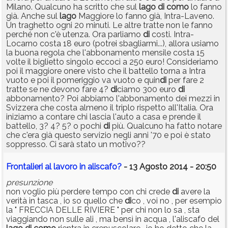
Milano. Qualcuno ha scritto che sul
lago
di
como
lo fanno
già. Anche sul
lago
Maggiore lo fanno già, Intra-Laveno.
Un traghetto ogni 20 minuti. Le altre tratte non le fanno
perché non c'è utenza. Ora parliamo
di
costi. Intra-
Locarno costa 18 euro (potrei sbagliarmi...), allora usiamo
la buona regola che l'abbonamento mensile costa 15
volte il biglietto singolo eccoci a 250 euro! Consideriamo
poi il maggiore onere visto che il battello torna a Intra
vuoto e poi il pomeriggio va vuoto e quin
di
per fare 2
tratte se ne devono fare 4?
di
ciamo 300 euro
di
abbonamento? Poi abbiamo l'abbonamento dei mezzi in
Svizzera che costa almeno il triplo rispetto all'Italia. Ora
iniziamo a contare chi lascia l'auto a casa e prende il
battello, 3? 4? 5? o pochi
di
più. Qualcuno ha fatto notare
che c'era già questo servizio negli anni '70 e poi è stato
soppresso. Ci sarà stato un motivo??
Frontalieri al lavoro in aliscafo?
- 13 Agosto 2014 - 20:50
presunzione
non voglio più perdere tempo con chi crede
di
avere la
verità in tasca , io so quello che
di
co , voi no , per esempio
la " FRECCIA DELLE RIVIERE " per chi non lo sa , sta
viaggiando non sulle ali , ma bensì in acqua , l'aliscafo del