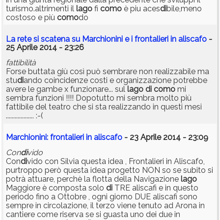
turismo.altrimenti il
lago
fi
como
è piu aces
di
bile,meno
costoso e più
como
do
La rete si scatena su Marchionini e i frontalieri in aliscafo
-
25 Aprile 2014 - 23:26
fattibilità
Forse buttata giù così può sembrare non realizzabile ma
stu
di
ando coincidenze costi e organizzazione potrebbe
avere le gambe x funzionare... sul
lago
di
como
mi
sembra funzioni !!!! Dopotutto mi sembra molto più
fattibile del teatro che si sta realizzando in questi mesi
................... :-(
Marchionini: frontalieri in aliscafo
- 23 Aprile 2014 - 23:09
Con
di
vido
Con
di
vido con Silvia questa idea , Frontalieri in Aliscafo,
purtroppo però questa idea progetto NON so se subito si
potrà attuare, perchè la flotta della Navigazione
lago
Maggiore è composta solo
di
TRE aliscafi e in questo
periodo fino a Ottobre , ogni giorno DUE aliscafi sono
sempre in circolazione, il terzo viene tenuto ad Arona in
cantiere come riserva se si guasta uno dei due in