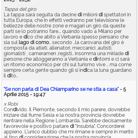
Tappa del giro
La tappa sarà seguita da decine
di
milioni
di
spettatori in
tutta Europa, che in effetti vedranno per televisione le
bellezze delle nostre zone e magari un giro da queste
parti se lo potranno fare... quando vado a Milano per
lavoro e
di
co che abito a Verbania spesso pensano che
sia sul
lago
di
como
.. secondo ..la carovana del giro è
composta da atleti, allenatori, meccanici ,autisti,
giornalisti , cameramen ,registi.. insomma una miriade
di
persone che alloggeranno a Verbania e
di
ntorni e ci sarà
un ritorno economico per chi sul turismo vive .. ma come
sempre certa gente quando gli si in
di
ca la luna guardano
il
di
to..
"Se non parla di Dea Chiamparino se ne stia a casa"
- 5
Aprile 2015 - 19:47
x Robi
Con
di
vido. Il Piemonte, secondo il mio parere, dovrebbe
iniziare dal fiume Sesia e la nostra provincia dovrebbe
rientrare nella Regione Lombarda. Sarebbe decisamente
favorevole e positivo parlare
di
"Insubria". Concorderei
appieno. L'unico dubbio che mi rimane è sempre in merito
al tipo
di
considerazione che la nostra provincia