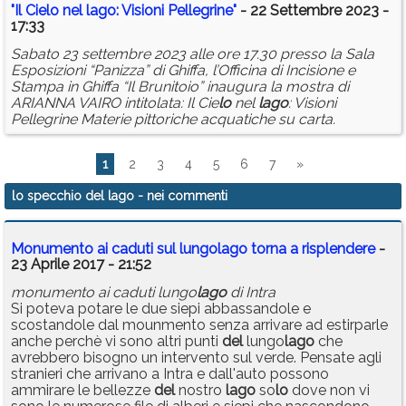
"Il Cie
lo
nel
lago
: Visioni Pellegrine"
- 22 Settembre 2023 -
17:33
Sabato 23 settembre 2023 alle ore 17.30 presso la Sala
Esposizioni “Panizza” di Ghiffa, l’Officina di Incisione e
Stampa in Ghiffa “Il Brunitoio” inaugura la mostra di
ARIANNA VAIRO intitolata: Il Cie
lo
nel
lago
: Visioni
Pellegrine Materie pittoriche acquatiche su carta.
1
2
3
4
5
6
7
»
lo specchio del lago
- nei commenti
Monumento ai caduti sul lungolago torna a risplendere
-
23 Aprile 2017 - 21:52
monumento ai caduti lungo
lago
di Intra
Si poteva potare le due siepi abbassandole e
scostandole dal mounmento senza arrivare ad estirparle
anche perchè vi sono altri punti
del
lungo
lago
che
avrebbero bisogno un intervento sul verde. Pensate agli
stranieri che arrivano a Intra e dall'auto possono
ammirare le bellezze
del
nostro
lago
so
lo
dove non vi