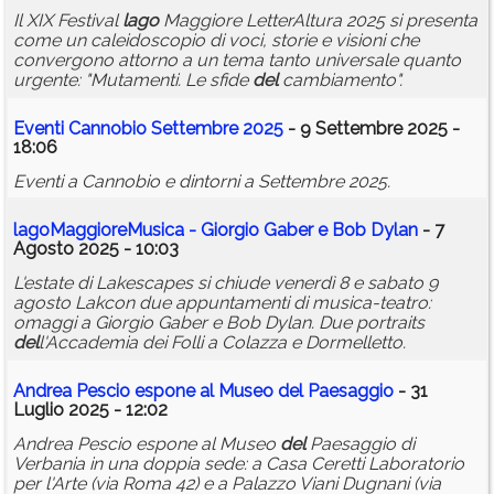
Il XIX Festival
lago
Maggiore LetterAltura 2025 si presenta
come un caleidoscopio di voci, storie e visioni che
convergono attorno a un tema tanto universale quanto
urgente: "Mutamenti. Le sfide
del
cambiamento".
Eventi Cannobio Settembre 2025
- 9 Settembre 2025 -
18:06
Eventi a Cannobio e dintorni a Settembre 2025.
lago
MaggioreMusica - Giorgio Gaber e Bob Dylan
- 7
Agosto 2025 - 10:03
L'estate di Lakescapes si chiude venerdì 8 e sabato 9
agosto Lakcon due appuntamenti di musica-teatro:
omaggi a Giorgio Gaber e Bob Dylan. Due portraits
del
l'Accademia dei Folli a Colazza e Dormelletto.
Andrea Pescio espone al Museo
del
Paesaggio
- 31
Luglio 2025 - 12:02
Andrea Pescio espone al Museo
del
Paesaggio di
Verbania in una doppia sede: a Casa Ceretti Laboratorio
per l'Arte (via Roma 42) e a Palazzo Viani Dugnani (via