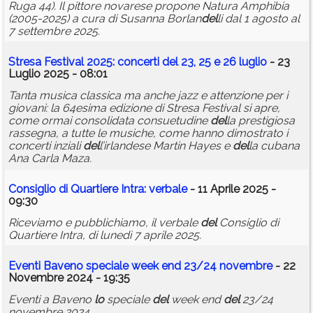
Ruga 44). Il pittore novarese propone Natura Amphibia
(2005-2025) a cura di Susanna Borlan
del
li dal 1 agosto al
7 settembre 2025.
Stresa Festival 2025: concerti
del
23, 25 e 26 luglio
- 23
Luglio 2025 - 08:01
Tanta musica classica ma anche jazz e attenzione per i
giovani: la 64esima edizione di Stresa Festival si apre,
come ormai consolidata consuetudine
del
la prestigiosa
rassegna, a tutte le musiche, come hanno dimostrato i
concerti inziali
del
l’irlandese Martin Hayes e
del
la cubana
Ana Carla Maza.
Consiglio di Quartiere Intra: verbale
- 11 Aprile 2025 -
09:30
Riceviamo e pubblichiamo, il verbale
del
Consiglio di
Quartiere Intra, di lunedì 7 aprile 2025.
Eventi Baveno speciale week end 23/24 novembre
- 22
Novembre 2024 - 19:35
Eventi a Baveno
lo
speciale
del
week end
del
23/24
novembre 2024