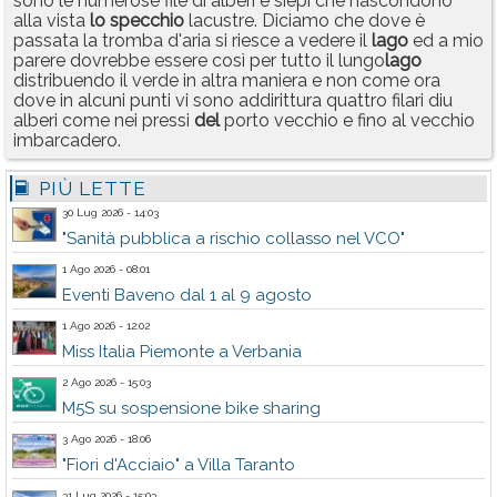
sono le numerose file di alberi e siepi che nascondono
alla vista
lo
specchio
lacustre. Diciamo che dove è
passata la tromba d'aria si riesce a vedere il
lago
ed a mio
parere dovrebbe essere così per tutto il lungo
lago
distribuendo il verde in altra maniera e non come ora
dove in alcuni punti vi sono addirittura quattro filari diu
alberi come nei pressi
del
porto vecchio e fino al vecchio
imbarcadero.
PIÙ LETTE
30 Lug 2026 - 14:03
"Sanità pubblica a rischio collasso nel VCO"
1 Ago 2026 - 08:01
Eventi Baveno dal 1 al 9 agosto
1 Ago 2026 - 12:02
Miss Italia Piemonte a Verbania
2 Ago 2026 - 15:03
M5S su sospensione bike sharing
3 Ago 2026 - 18:06
"Fiori d'Acciaio" a Villa Taranto
31 Lug 2026 - 15:03