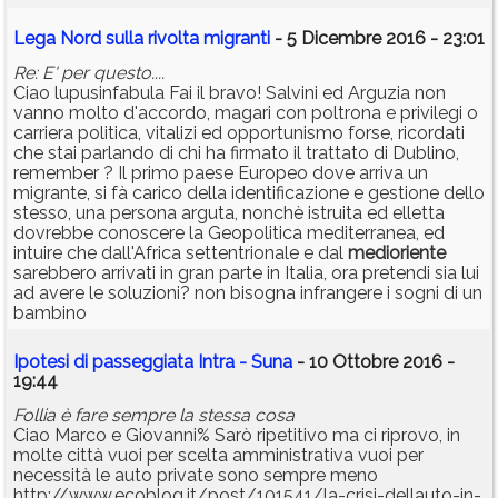
Lega Nord sulla rivolta migranti
- 5 Dicembre 2016 - 23:01
Re: E' per questo....
Ciao lupusinfabula Fai il bravo! Salvini ed Arguzia non
vanno molto d'accordo, magari con poltrona e privilegi o
carriera politica, vitalizi ed opportunismo forse, ricordati
che stai parlando di chi ha firmato il trattato di Dublino,
remember ? Il primo paese Europeo dove arriva un
migrante, si fà carico della identificazione e gestione dello
stesso, una persona arguta, nonchè istruita ed elletta
dovrebbe conoscere la Geopolitica mediterranea, ed
intuire che dall'Africa settentrionale e dal
medioriente
sarebbero arrivati in gran parte in Italia, ora pretendi sia lui
ad avere le soluzioni? non bisogna infrangere i sogni di un
bambino
Ipotesi di passeggiata Intra - Suna
- 10 Ottobre 2016 -
19:44
Follia è fare sempre la stessa cosa
Ciao Marco e Giovanni% Sarò ripetitivo ma ci riprovo, in
molte città vuoi per scelta amministrativa vuoi per
necessità le auto private sono sempre meno
http://www.ecoblog.it/post/101541/la-crisi-dellauto-in-