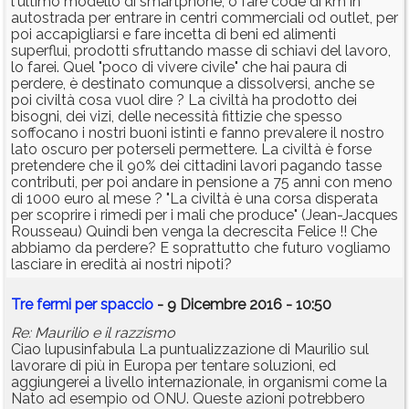
l'ultimo modello di smartphone, o fare code di km in
autostrada per entrare in centri commerciali od outlet, per
poi accapigliarsi e fare incetta di beni ed alimenti
superflui, prodotti sfruttando masse di schiavi del lavoro,
lo farei. Quel "poco di vivere civile" che hai paura di
perdere, è destinato comunque a dissolversi, anche se
poi civiltà cosa vuol dire ? La civiltà ha prodotto dei
bisogni, dei vizi, delle necessità fittizie che spesso
soffocano i nostri buoni istinti e fanno prevalere il nostro
lato oscuro per poterseli permettere. La civiltà è forse
pretendere che il 90% dei cittadini lavori pagando tasse
contributi, per poi andare in pensione a 75 anni con meno
di 1000 euro al mese ? "La civiltà è una corsa disperata
per scoprire i rimedi per i mali che produce" (Jean-Jacques
Rousseau) Quindi ben venga la decrescita Felice !! Che
abbiamo da perdere? E soprattutto che futuro vogliamo
lasciare in eredità ai nostri nipoti?
Tre fermi per spaccio
- 9 Dicembre 2016 - 10:50
Re: Maurilio e il razzismo
Ciao lupusinfabula La puntualizzazione di Maurilio sul
lavorare di più in Europa per tentare soluzioni, ed
aggiungerei a livello internazionale, in organismi come la
Nato ad esempio od ONU. Queste azioni potrebbero