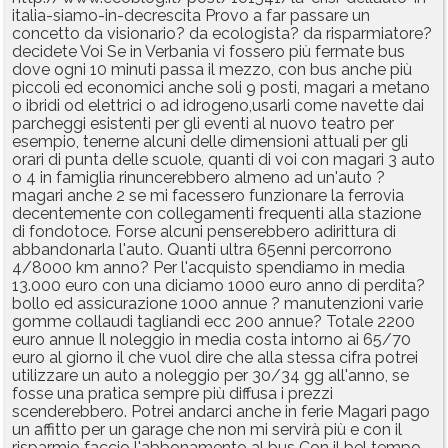
italia-siamo-in-decrescita Provo a far passare un
concetto da visionario? da ecologista? da risparmiatore?
decidete Voi Se in Verbania vi fossero più fermate bus
dove ogni 10 minuti passa il mezzo, con bus anche più
piccoli ed economici anche soli 9 posti, magari a metano
o ibridi od elettrici o ad idrogeno,usarli come navette dai
parcheggi esistenti per gli eventi al nuovo teatro per
esempio, tenerne alcuni delle dimensioni attuali per gli
orari di punta delle scuole, quanti di voi con magari 3 auto
o 4 in famiglia rinuncerebbero almeno ad un'auto ?
magari anche 2 se mi facessero funzionare la ferrovia
decentemente con collegamenti frequenti alla stazione
di fondotoce. Forse alcuni penserebbero adirittura di
abbandonarla l'auto. Quanti ultra 65enni percorrono
4/8000 km anno? Per l'acquisto spendiamo in media
13.000 euro con una diciamo 1000 euro anno di perdita?
bollo ed assicurazione 1000 annue ? manutenzioni varie
gomme collaudi tagliandi ecc 200 annue? Totale 2200
euro annue Il noleggio in media costa intorno ai 65/70
euro al giorno il che vuol dire che alla stessa cifra potrei
utilizzare un auto a noleggio per 30/34 gg all'anno, se
fosse una pratica sempre più diffusa i prezzi
scenderebbero. Potrei andarci anche in ferie Magari pago
un affitto per un garage che non mi servirà più e con il
risparmio faccio l'abbonamento al bus Con il bel tempo