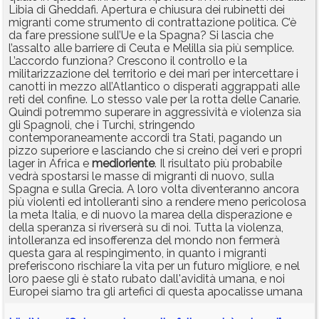
Libia di Gheddafi. Apertura e chiusura dei rubinetti dei
migranti come strumento di contrattazione politica. C’è
da fare pressione sull’Ue e la Spagna? Si lascia che
l’assalto alle barriere di Ceuta e Melilla sia più semplice.
L’accordo funziona? Crescono il controllo e la
militarizzazione del territorio e dei mari per intercettare i
canotti in mezzo all’Atlantico o disperati aggrappati alle
reti del confine. Lo stesso vale per la rotta delle Canarie.
Quindi potremmo superare in aggressività e violenza sia
gli Spagnoli, che i Turchi, stringendo
contemporaneamente accordi tra Stati, pagando un
pizzo superiore e lasciando che si creino dei veri e propri
lager in Africa e
medioriente
. Il risultato più probabile
vedrà spostarsi le masse di migranti di nuovo, sulla
Spagna e sulla Grecia. A loro volta diventeranno ancora
più violenti ed intolleranti sino a rendere meno pericolosa
la meta Italia, e di nuovo la marea della disperazione e
della speranza si riverserà su di noi. Tutta la violenza,
intolleranza ed insofferenza del mondo non fermerà
questa gara al respingimento, in quanto i migranti
preferiscono rischiare la vita per un futuro migliore, e nel
loro paese gli è stato rubato dall'avidità umana, e noi
Europei siamo tra gli artefici di questa apocalisse umana