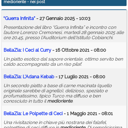
medioriente
- nei post
Calendario
“Guerra Infinita”
- 27 Gennaio 2025 - 10:03
Annunci
Presentazione del libro “Guerra Infinita” e incontro con
l’autore Lorenzo Cremonesi, martedì 28 gennaio 2025 alle
ore 20.45, presso l'Auditorium dell'Istituto Cobianchi.
BellaZia: I Ceci al Curry
- 16 Ottobre 2021 - 08:00
Un piatto esotico dal sapore orientale, ottimo servito ben
caldo accompagnato da un riso pilaf.
BellaZia: L'Adana Kebab
- 17 Luglio 2021 - 08:00
Un secondo piatto a base di carne macinata (quello
originale sarebbe di agnello), delizioso, speziato e
profumatissimo, tipico Turco ma diffuso e ben
conosciuto in tutto il
medioriente
.
BellaZia: Le Polpette di Ceci
- 1 Maggio 2021 - 08:01
Una rivisitazione in chiave più nostrana dei falafel,
polpettine di ceci diffuse in
medioriente
. Di semplicissima