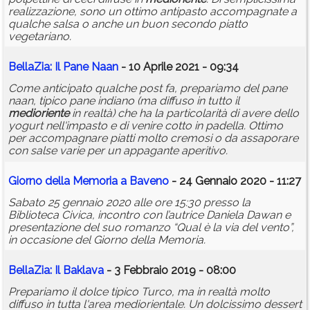
realizzazione, sono un ottimo antipasto accompagnate a
qualche salsa o anche un buon secondo piatto
vegetariano.
BellaZia: Il Pane Naan
- 10 Aprile 2021 - 09:34
Come anticipato qualche post fa, prepariamo del pane
naan, tipico pane indiano (ma diffuso in tutto il
medioriente
in realtà) che ha la particolarità di avere dello
yogurt nell'impasto e di venire cotto in padella. Ottimo
per accompagnare piatti molto cremosi o da assaporare
con salse varie per un appagante aperitivo.
Giorno della Memoria a Baveno
- 24 Gennaio 2020 - 11:27
Sabato 25 gennaio 2020 alle ore 15:30 presso la
Biblioteca Civica, incontro con l’autrice Daniela Dawan e
presentazione del suo romanzo “Qual è la via del vento”,
in occasione del Giorno della Memoria.
BellaZia: Il Baklava
- 3 Febbraio 2019 - 08:00
Prepariamo il dolce tipico Turco, ma in realtà molto
diffuso in tutta l'area mediorientale. Un dolcissimo dessert