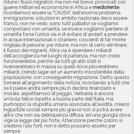
ridurre i flussi migratori, ma non nel breve, provocati con
guerre militari ed economiche in Africa e
medioriente
,
ricordiamoci essere la "CAUSA" dell'enorme problema
immigrazione, soluzioni in ambito nazionale devo essere
franco, non ne vedo, sono tutti palliativi se vogliamo
comportarci con umanità, se invece vogliamo perdere di
umanità forse l'unica via è di evitare di andarli a prendere
in acque internazionali o straniere, coscienti di far morire
migliaia di persone, per ridurre, ma non di certo eliminare,
il flusso dei migranti. Altra via è spendere i miliardi
dell'accoglienza nei luoghi di partenza, ma non credo
funzionerebbe, perchè da tutti gli altri stati si
riverserebbero in massa su quelli dove pioverebbero
miliardi, crendo lager ed un aumento insostenibile della
popolazione, con conseguente migrazione. Detto questo
tornerei all'argomento della notizia, ricordando a tutti che
se il paese andrà sempre più in declino finanziario e
morale, aspettiamoci di peggio, Verbania è ancora
un'isola felice rispetto a buona parte dell'Italia, ma
purtroppo la stupidità umana associata all'avidità, creano
ingiustizie sociali sempre più gravi,e non si potrà avere
altro che non sia delinquenza diffusa, ed una giungla dove
vige la legge del più forte. Attenzione perchè coloro si
credono i più forti, non è detto possano esserlo per
sempre