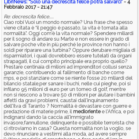
LibriNews: “Solo una decrescita felice potrà salvarci"
- 4
Febbraio 2017 - 21:47
Re: decrescita felice.....
Ciao robi Vuoi un mondo normale? Una frase che spesso
viene citata è “il peggio è passato, la vita è tornata alla
normalità”. Oggi com'è la vita normale? Spendere miliardi
per il sogno di andare su Marte e non essere in grado di
salvare poche vite in più perché le province non hanno i
soldi per riparare una turbina? Oppure derubare migliaia di
risparmiatori, i quali dovrebbero essere tutelati da organi
strapagati, il cui compito principale era proprio quello?
Prestare centinaia di milioni ad imprenditori collusi senza
garanzie, contribuendo al fallimento di banche come
mps, e poi stanziare come se niente fosse 20 miliardi del
bilancio statale,per sanare i buchi, nelle cui pieghe, poi si
infilano 95 milioni di euro per un torneo di golf, mentre
non si riescono a trovare 50 di milioni per aiutare i bambini
affetti da gravi problemi, caustai dall'inquinamento
dell'Ilva di Taranto ? Normalità è devastare con guerre e
predazione di materie prime, il
medioriente
e l'Africa, e poi
indignarsi dando la caccia all'immigrato
invasore,fannullone, delinquente e possibile terrorista che
ci ritroviamo in casa? Questa normalità non la voglio, se
devo rinunciare a vestirmi alla moda, ad avere sempre