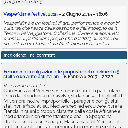
3 al 5 ottobre 2015.
Vesper\time festival 2015
- 2 Giugno 2015 - 18:06
Vesper\time è un festival di arti, performance e incontri
culturali che nasce dalla passione e dall’impegno de Il
Tesoro del Viaggiatore, Collezione di arte e antiquariato
orientali di particolare pregio che dal 2013 allestisce gli
spazi della ex chiesa della Maddalena di Cannobio.
medioriente
- nei commenti
Fenomeno immigrazione: le proposte del movimento 5
stelle e un aiuto agli italiani
- 8 Febbraio 2017 - 22:22
Re: sovranazionale?
Ciao Hans Axel Von Fersen Sovranazionali in particolare
sono da intendere a mio avviso, sia la causa che gli effetti.
Mi sembra inoltre improponibile il paragone con gli altri
stati non affacciati sul Mediteraneo, ed escluderei pure la
Francia in quanto troppo distante dalle coste Africane e
Mediorientali.Non dimentichiamo che La Spagna ha
stretto accordi con Senegal, Mauritania ed il Marocco, il
quale in questi anni si è comportato in maniera simile alla