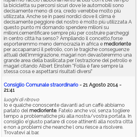
la bicicletta su percorsi sicuri dove le automobili sono
decisamente meno di ora, credo verrebbe molto più
utilizzata. Anche se in paesi nordici dove il clima è
decisamente peggiore del nostro è molto più utilizzata A
questo punto mi domando spendere milioni su
milioni,cementificare sempre più per costruire parcheggi
in centro città ha senso? Ampliando il concetto,forse
esporteremmo meno democrazia in africa e
medioriente
per accaparrarci il petrolio, con le tragiche conseguenze
attuali dell'immigrazione, magari non devasteremmo una
grande area della basilicata per l'estrazione del petrolio e
magari citando Albert Einstein "Follia è fare sempre la
stessa cosa e aspettarsi risultati diversi"
Consiglio Comunale straordinario
- 21 Agosto 2014 -
21:41
luoghi di ritrovo
Io e qualche conoscente davanti ad un caffè abbiamo
parlato del
medioriente
. Fatelo anche voi, senza togliere
tempo a problematiche più alla nostra/vostra portata. In
consiglio e'giusto parlare di cose attinenti alla nostra città
e non a problemi che neanche l onu riesce a risolvere.
Trovatevi al bar.