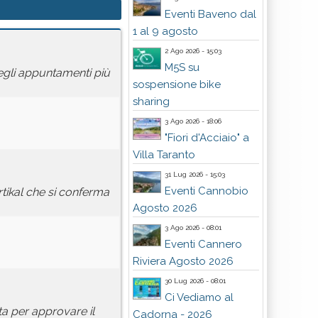
Eventi Baveno dal
1 al 9 agosto
2 Ago 2026 - 15:03
M5S su
egli appuntamenti più
sospensione bike
sharing
3 Ago 2026 - 18:06
"Fiori d'Acciaio" a
Villa Taranto
31 Lug 2026 - 15:03
Eventi Cannobio
rtikal che si conferma
Agosto 2026
3 Ago 2026 - 08:01
Eventi Cannero
Riviera Agosto 2026
30 Lug 2026 - 08:01
Ci Vediamo al
ta per approvare il
Cadorna - 2026