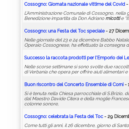
Cossogno: Giornata nazionale vittime del Covid
-
L’Amministrazione Comunale di Cossogno, nella gior
Benedizione impartita da Don Adriano
micotti
e “I
Cossogno: una Festa del Toc speciale
- 27 Dicem
Nelle giornate del 23 e 24 dicembre Babbo Natale
Operaio Cossognese, ha effettuato la consegna di 
Successo la raccota prodotti per l'Emporio dei 
Nelle scorse settimane si sono svolte due raccolte
di Verbania che opera per offrire aiuti alimentari e
Buon riscontro del Concerto Ensemble di Corni
- 
Si è tenuta nella Chiesa parrocchiale di S.Brizio,
dal Maestro Davide Citera e della moglie Francesc
colonne sonore,
Cossogno: celebrata la Festa del Toc
- 29 Dicemb
Come tutti gli anni, il 26 dicembre, giorno di Sant