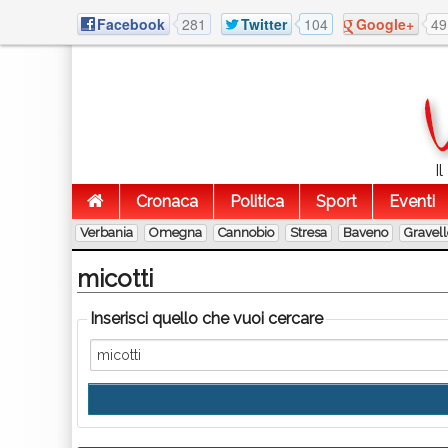
Facebook
281
Twitter
104
Google+
49
I
Cronaca
Politica
Sport
Eventi
Verbania
Omegna
Cannobio
Stresa
Baveno
Gravel
micotti
Inserisci quello che vuoi cercare