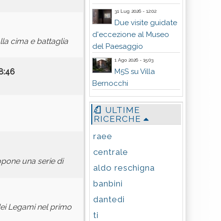
31 Lug 2026 - 12:02
Due visite guidate
d'eccezione al Museo
lla cima e battaglia
del Paesaggio
1 Ago 2026 - 15:03
M5S su Villa
8:46
Bernocchi
ULTIME
RICERCHE
raee
centrale
opone una serie di
aldo reschigna
banbini
dantedi
 dei Legami nel primo
ti