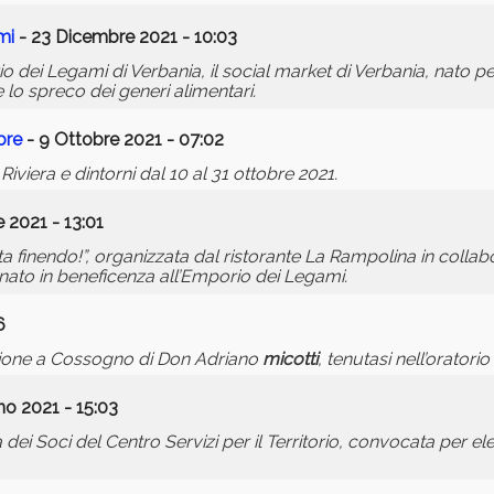
mi
- 23 Dicembre 2021 - 10:03
 dei Legami di Verbania, il social market di Verbania, nato pe
e lo spreco dei generi alimentari.
bre
- 9 Ottobre 2021 - 07:02
viera e dintorni dal 10 al 31 ottobre 2021.
 2021 - 13:01
e sta finendo!”, organizzata dal ristorante La Rampolina in colla
donato in beneficenza all’Emporio dei Legami.
6
nzione a Cossogno di Don Adriano
micotti
, tenutasi nell’oratorio
no 2021 - 15:03
dei Soci del Centro Servizi per il Territorio, convocata per e