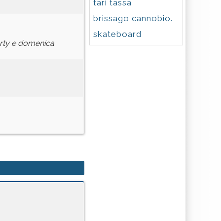
tari tassa
brissago cannobio.
skateboard
rty e domenica