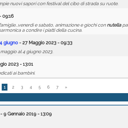
pie nuovi sapori con festival del cibo di strada su ruote.
- 09:16
famiglie...venerdì e sabato, animazione e giochi con
nutella
pa
isarmonica a condire i piatti della cucina.
 4 giugno
- 27 Maggio 2023 - 09:33
7 maggio al 4 giugno 2023.
io 2023 - 13:01
cati ai bambini.
1
2
3
4
5
6
7
»
- 9 Gennaio 2019 - 13:09