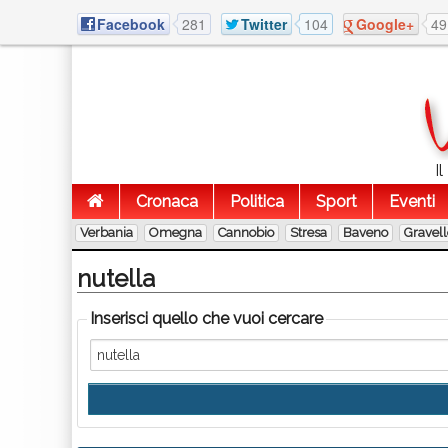
Facebook
281
Twitter
104
Google+
49
I
Cronaca
Politica
Sport
Eventi
Verbania
Omegna
Cannobio
Stresa
Baveno
Gravel
nutella
Inserisci quello che vuoi cercare