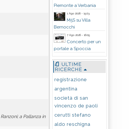
Piemonte a Verbania
1 Ago 2026 - 15:03
M5S su Villa
Bernocchi
7 Ago 2026 - 16:05
Concerto per un
portale a Spoccia
ULTIME
RICERCHE
registrazione
argentina
società di san
vincenzo de paoli
cerutti stefano
Ranzoni; a Pallanza in
aldo reschigna