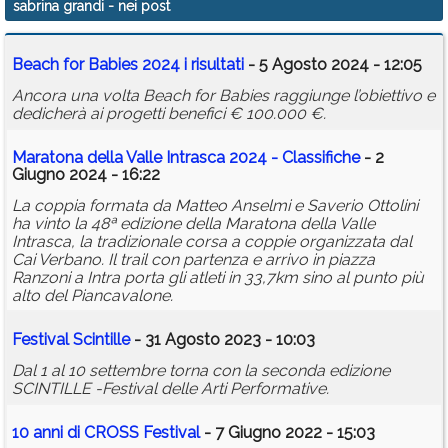
sabrina grandi
- nei post
Calendario
Beach for Babies 2024 i risultati
- 5 Agosto 2024 - 12:05
Annunci
Ancora una volta Beach for Babies raggiunge l’obiettivo e
dedicherà ai progetti benefici € 100.000 €.
Maratona della Valle Intrasca 2024 - Classifiche
- 2
Giugno 2024 - 16:22
La coppia formata da Matteo Anselmi e Saverio Ottolini
ha vinto la 48ª edizione della Maratona della Valle
Intrasca, la tradizionale corsa a coppie organizzata dal
Cai Verbano. Il trail con partenza e arrivo in piazza
Ranzoni a Intra porta gli atleti in 33,7km sino al punto più
alto del Piancavalone.
Festival Scintille
- 31 Agosto 2023 - 10:03
Dal 1 al 10 settembre torna con la seconda edizione
SCINTILLE -Festival delle Arti Performative.
10 anni di CROSS Festival
- 7 Giugno 2022 - 15:03