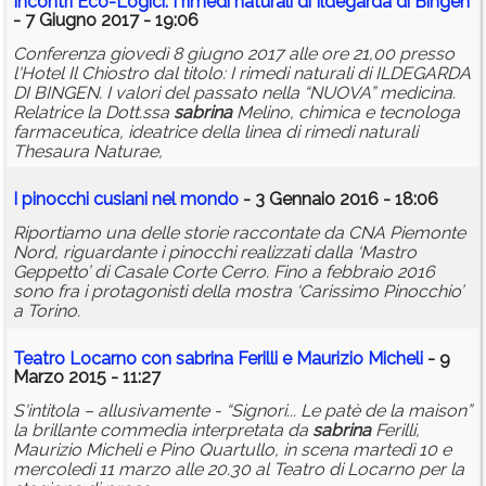
Incontri Eco-Logici: I rimedi naturali di Ildegarda di Bingen
- 7 Giugno 2017 - 19:06
Conferenza giovedì 8 giugno 2017 alle ore 21,00 presso
l'Hotel Il Chiostro dal titolo: I rimedi naturali di ILDEGARDA
DI BINGEN. I valori del passato nella “NUOVA” medicina.
Relatrice la Dott.ssa
sabrina
Melino, chimica e tecnologa
farmaceutica, ideatrice della linea di rimedi naturali
Thesaura Naturae,
I pinocchi cusiani nel mondo
- 3 Gennaio 2016 - 18:06
Riportiamo una delle storie raccontate da CNA Piemonte
Nord, riguardante i pinocchi realizzati dalla ‘Mastro
Geppetto’ di Casale Corte Cerro. Fino a febbraio 2016
sono fra i protagonisti della mostra ‘Carissimo Pinocchio’
a Torino.
Teatro Locarno con
sabrina
Ferilli e Maurizio Micheli
- 9
Marzo 2015 - 11:27
S'intitola – allusivamente - “Signori... Le patè de la maison”
la brillante commedia interpretata da
sabrina
Ferilli,
Maurizio Micheli e Pino Quartullo, in scena martedì 10 e
mercoledì 11 marzo alle 20.30 al Teatro di Locarno per la