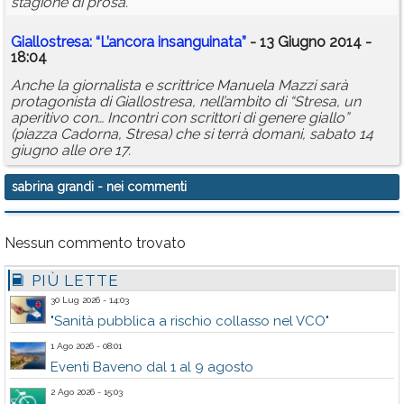
stagione di prosa.
Giallostresa: “L’ancora insanguinata”
- 13 Giugno 2014 -
18:04
Anche la giornalista e scrittrice Manuela Mazzi sarà
protagonista di Giallostresa, nell’ambito di “Stresa, un
aperitivo con… Incontri con scrittori di genere giallo”
(piazza Cadorna, Stresa) che si terrà domani, sabato 14
giugno alle ore 17.
sabrina grandi
- nei commenti
Nessun commento trovato
PIÙ LETTE
30 Lug 2026 - 14:03
"Sanità pubblica a rischio collasso nel VCO"
1 Ago 2026 - 08:01
Eventi Baveno dal 1 al 9 agosto
2 Ago 2026 - 15:03