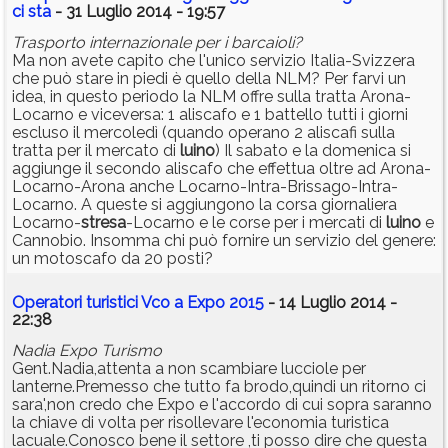
ci sta
- 31 Luglio 2014 - 19:57
Trasporto internazionale per i barcaioli?
Ma non avete capito che l'unico servizio Italia-Svizzera
che può stare in piedi è quello della NLM? Per farvi un
idea, in questo periodo la NLM offre sulla tratta Arona-
Locarno e viceversa: 1 aliscafo e 1 battello tutti i giorni
escluso il mercoledì (quando operano 2 aliscafi sulla
tratta per il mercato di
luino
) Il sabato e la domenica si
aggiunge il secondo aliscafo che effettua oltre ad Arona-
Locarno-Arona anche Locarno-Intra-Brissago-Intra-
Locarno. A queste si aggiungono la corsa giornaliera
Locarno-
stresa
-Locarno e le corse per i mercati di
luino
e
Cannobio. Insomma chi può fornire un servizio del genere:
un motoscafo da 20 posti?
Operatori turistici Vco a Expo 2015
- 14 Luglio 2014 -
22:38
Nadia Expo Turismo
Gent.Nadia,attenta a non scambiare lucciole per
lanterne.Premesso che tutto fa brodo,quindi un ritorno ci
sara',non credo che Expo e l'accordo di cui sopra saranno
la chiave di volta per risollevare l'economia turistica
lacuale.Conosco bene il settore ,ti posso dire che questa