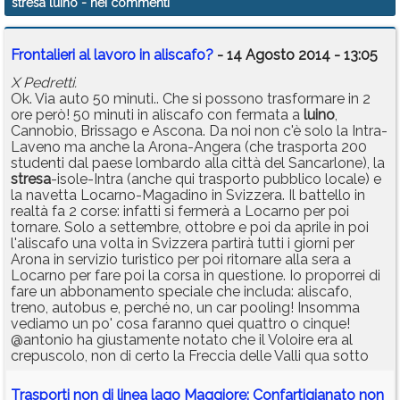
stresa luino
- nei commenti
Frontalieri al lavoro in aliscafo?
- 14 Agosto 2014 - 13:05
X Pedretti.
Ok. Via auto 50 minuti.. Che si possono trasformare in 2
ore però! 50 minuti in aliscafo con fermata a
luino
,
Cannobio, Brissago e Ascona. Da noi non c'è solo la Intra-
Laveno ma anche la Arona-Angera (che trasporta 200
studenti dal paese lombardo alla città del Sancarlone), la
stresa
-isole-Intra (anche qui trasporto pubblico locale) e
la navetta Locarno-Magadino in Svizzera. Il battello in
realtà fa 2 corse: infatti si fermerà a Locarno per poi
tornare. Solo a settembre, ottobre e poi da aprile in poi
l'aliscafo una volta in Svizzera partirà tutti i giorni per
Arona in servizio turistico per poi ritornare alla sera a
Locarno per fare poi la corsa in questione. Io proporrei di
fare un abbonamento speciale che includa: aliscafo,
treno, autobus e, perché no, un car pooling! Insomma
vediamo un po' cosa faranno quei quattro o cinque!
@antonio ha giustamente notato che il Voloire era al
crepuscolo, non di certo la Freccia delle Valli qua sotto
Trasporti non di linea lago Maggiore: Confartigianato non