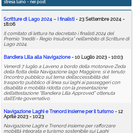
stresa luino
- nei post
Calendario
Scritture di Lago 2024 – I finalisti
- 23 Settembre 2024 -
Annunci
18:06
Il comitato di lettura ha decretato i finalisti 2024 del
Premio “Inediti - Regio Insubrica” nell’ambito di Scritture di
Lago 2024.
Bandiera Lilla alla Navigazione
- 10 Luglio 2023 - 10:03
Venerdì 7 luglio a Laveno a bordo della motonave Zeda
della flotta della Navigazione lago Maggiore, si è tenuto
l’incontro pubblico sul tema dell’accessibilità del
trasporto pubblico di linea sui laghi ai passeggeri con
disabilità e mobilità ridotta con la presentazione
dell’attestazione “Bandiera Lilla Approved” ottenuta
dall’Ente governativo.
Navigazione Laghi e Trenord insieme per il turismo
- 12
Aprile 2023 - 10:23
Navigazione Laghi e Trenord insieme per rafforzare
mobilità integrata e turismo sostenibile sui Laghi