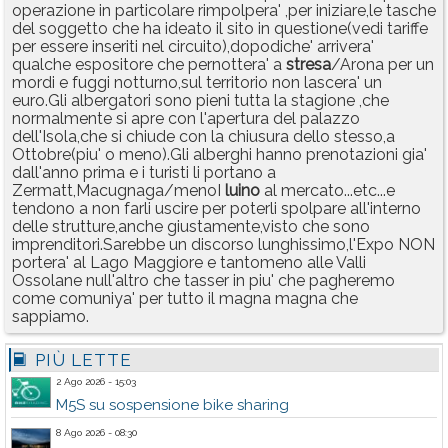
operazione in particolare rimpolpera' ,per iniziare,le tasche
del soggetto che ha ideato il sito in questione(vedi tariffe
per essere inseriti nel circuito),dopodiche' arrivera'
qualche espositore che pernottera' a
stresa
/Arona per un
mordi e fuggi notturno,sul territorio non lascera' un
euro.Gli albergatori sono pieni tutta la stagione ,che
normalmente si apre con l'apertura del palazzo
dell'Isola,che si chiude con la chiusura dello stesso,a
Ottobre(piu' o meno).Gli alberghi hanno prenotazioni gia'
dall'anno prima e i turisti li portano a
Zermatt,Macugnaga/menoI
luino
al mercato...etc...e
tendono a non farli uscire per poterli spolpare all'interno
delle strutture,anche giustamente,visto che sono
imprenditori.Sarebbe un discorso lunghissimo,l'Expo NON
portera' al Lago Maggiore e tantomeno alle Valli
Ossolane null'altro che tasser in piu' che pagheremo
come comuniya' per tutto il magna magna che
sappiamo.
PIÙ LETTE
2 Ago 2026 - 15:03
M5S su sospensione bike sharing
8 Ago 2026 - 08:30