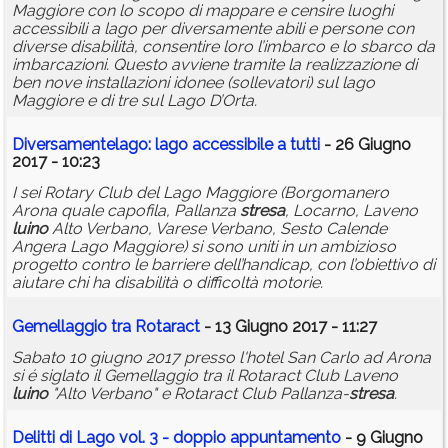
Maggiore con lo scopo di mappare e censire luoghi
accessibili a lago per diversamente abili e persone con
diverse disabilità, consentire loro l’imbarco e lo sbarco da
imbarcazioni. Questo avviene tramite la realizzazione di
ben nove installazioni idonee (sollevatori) sul lago
Maggiore e di tre sul Lago D’Orta.
Diversamentelago: lago accessibile a tutti
- 26 Giugno
2017 - 10:23
I sei Rotary Club del Lago Maggiore (Borgomanero
Arona quale capofila, Pallanza
stresa
, Locarno, Laveno
luino
Alto Verbano, Varese Verbano, Sesto Calende
Angera Lago Maggiore) si sono uniti in un ambizioso
progetto contro le barriere dell’handicap, con l’obiettivo di
aiutare chi ha disabilità o difficoltà motorie.
Gemellaggio tra Rotaract
- 13 Giugno 2017 - 11:27
Sabato 10 giugno 2017 presso l'hotel San Carlo ad Arona
si é siglato il Gemellaggio tra il Rotaract Club Laveno
luino
"Alto Verbano" e Rotaract Club Pallanza-
stresa
.
Delitti di Lago vol. 3 - doppio appuntamento
- 9 Giugno