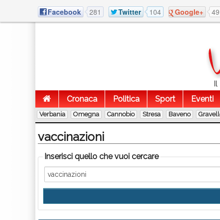
Facebook
281
Twitter
104
Google+
49
I
Cronaca
Politica
Sport
Eventi
Verbania
Omegna
Cannobio
Stresa
Baveno
Gravel
vaccinazioni
Inserisci quello che vuoi cercare