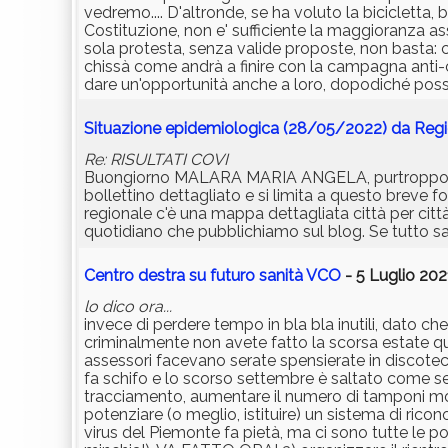
vedremo.... D'altronde, se ha voluto la bicicletta
Costituzione, non e' sufficiente la maggioranza ass
sola protesta, senza valide proposte, non basta: c
chissà come andrà a finire con la campagna anti-co
dare un'opportunità anche a loro, dopodiché possia
Situazione epidemiologica (28/05/2022) da Reg
Re: RISULTATI COVI
Buongiorno MALARA MARIA ANGELA, purtroppo con 
bollettino dettagliato e si limita a questo breve
regionale c'è una mappa dettagliata città per cit
quotidiano che pubblichiamo sul blog. Se tutto sar
Centro destra su futuro sanità VCO
- 5 Luglio 202
lo dico ora...
invece di perdere tempo in bla bla inutili, dato c
criminalmente non avete fatto la scorsa estate qu
assessori facevano serate spensierate in discoteca
fa schifo e lo scorso settembre è saltato come s
tracciamento, aumentare il numero di tamponi moleco
potenziare (o meglio, istituire) un sistema di rico
virus del Piemonte fa pietà, ma ci sono tutte le po