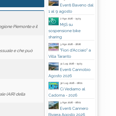
Eventi Baveno dal
1 al 9 agosto
2 Ago 2026 - 15:03
M5S su
egione Piemonte e il
sospensione bike
sharing
3 Ago 2026 - 18:06
"Fiori d'Acciaio" a
essuale e che può
Villa Taranto
31 Lug 2026 - 15:03
Eventi Cannobio
Agosto 2026
30 Lug 2026 - 08:01
Ci Vediamo al
le (AIR) della
Cadorna - 2026
3 Ago 2026 - 08:01
Eventi Cannero
Riviera Agosto 2026