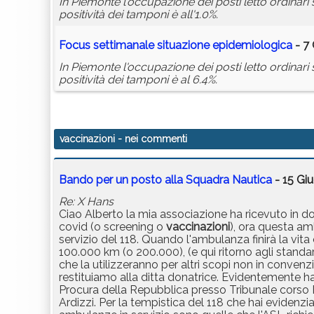
In Piemonte l'occupazione dei posti letto ordinari si
positività dei tamponi è all'1.0%.
Focus settimanale situazione epidemiologica
- 7 
In Piemonte l'occupazione dei posti letto ordinari si
positività dei tamponi è al 6.4%.
vaccinazioni
- nei commenti
Bando per un posto alla Squadra Nautica
- 15 Gi
Re: X Hans
Ciao Alberto la mia associazione ha ricevuto in don
covid (o screening o
vaccinazioni
), ora questa am
servizio del 118. Quando l'ambulanza finirà la v
100.000 km (o 200.000), (e qui ritorno agli standar
che la utilizzeranno per altri scopi non in convenzi
restituiamo alla ditta donatrice. Evidentemente hai i
Procura della Repubblica presso Tribunale cors
Ardizzi. Per la tempistica del 118 che hai evidenzi