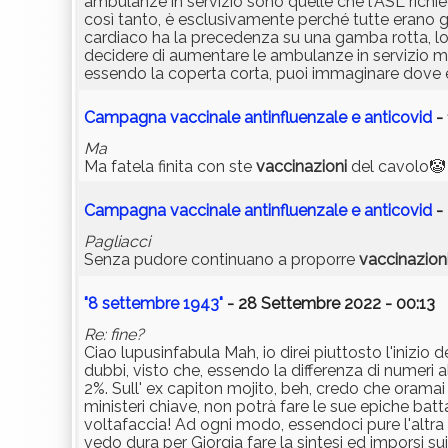
ambulanze in servizio sono quelle che l'ASL richi
così tanto, è esclusivamente perché tutte erano già
cardiaco ha la precedenza su una gamba rotta, lo 
decidere di aumentare le ambulanze in servizio 
essendo la coperta corta, puoi immaginare dove ef
Campagna vaccinale antinfluenzale e anticovid
- 
Ma
Ma fatela finita con ste
vaccinazioni
del cavolo🤡
Campagna vaccinale antinfluenzale e anticovid
- 
Pagliacci
Senza pudore continuano a proporre
vaccinazion
"8 settembre 1943"
- 28 Settembre 2022 - 00:13
Re: fine?
Ciao lupusinfabula Mah, io direi piuttosto l'inizio d
dubbi, visto che, essendo la differenza di numeri 
2%. Sull' ex capiton mojito, beh, credo che oramai ab
ministeri chiave, non potrà fare le sue epiche batta
voltafaccia! Ad ogni modo, essendoci pure l'altra 
vedo dura per Giorgia fare la sintesi ed imporsi s