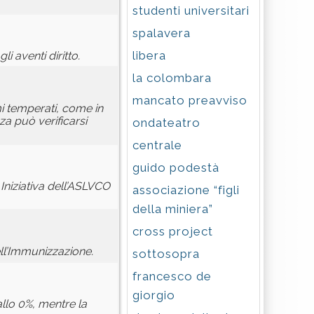
studenti universitari
spalavera
libera
li aventi diritto.
la colombara
mancato preavviso
mi temperati, come in
nza può verificarsi
ondateatro
centrale
guido podestà
Iniziativa dell’ASLVCO
associazione “figli
della miniera”
cross project
ll’Immunizzazione.
sottosopra
francesco de
giorgio
 allo 0%, mentre la