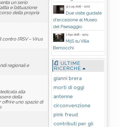
senta un serio
31 Lug 2026 - 12:02
ttia e l’attuazione
 corso della propria
Due visite guidate
d'eccezione al Museo
del Paesaggio
1 Ago 2026 - 15:03
 contro l’RSV – Virus
M5S su Villa
Bernocchi
ULTIME
di regionali e
RICERCHE
gianni brera
morti di oggi
dedicata alla
antenne
ssere della
 offrire uno spazio di
circonvenzione
.
pink freud
contributi per gli