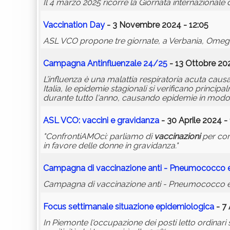
Il 4 marzo 2025 ricorre la Giornata internazionale 
Vaccination Day
- 3 Novembre 2024 - 12:05
ASL VCO propone tre giornate, a Verbania, Omeg
Campagna Antinfluenzale 24/25
- 13 Ottobre 202
L’influenza è una malattia respiratoria acuta causa
Italia, le epidemie stagionali si verificano principa
durante tutto l'anno, causando epidemie in modo 
ASL VCO: vaccini e gravidanza
- 30 Aprile 2024 -
"ConfrontiAMOci: parliamo di
vaccinazioni
per com
in favore delle donne in gravidanza."
Campagna di vaccinazione anti - Pneumococco e
Campagna di vaccinazione anti - Pneumococco ed A
Focus settimanale situazione epidemiologica
- 7 
In Piemonte l'occupazione dei posti letto ordinari si