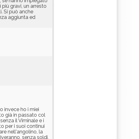
e, se hanno impiegato
 più gravi, un arresto
i. Si può anche
anza aggiunta ed
no invece ho i miei
to già in passato col
senza il Viminale e i
o per i suoi continui
re nell'angolino, la
iveranno, senza soldi,