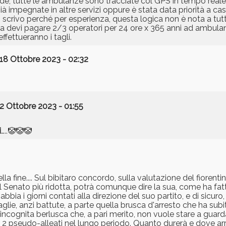
ede, tutte le ambulanze sono tracciate col GPS in tempo real
 impegnate in altre servizi oppure è stata data priorità a casì
scrivo perché per esperienza, questa logica non è nota a tutt
ma devi pagare 2/3 operatori per 24 ore x 365 anni ad ambul
fettueranno i tagli.
18 Ottobre 2023 - 02:32
2 Ottobre 2023 - 01:55
i
…..🤡🤡🤡
ella fine.... Sul bibitaro concordo, sulla valutazione del fiorenti
al Senato più ridotta, potrà comunque dire la sua, come ha fat
bia i giorni contati alla direzione del suo partito, e di sicuro, 
glie, anzi battute, a parte quella brusca d'arresto che ha subit
incognita berlusca che, a pari merito, non vuole stare a guarda
ui 2 pseudo-alleati nel lungo periodo. Quanto durerà e dove arr