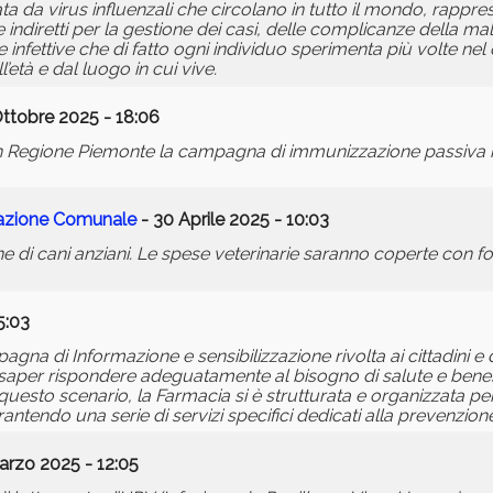
ta da virus influenzali che circolano in tutto il mondo, rappre
e indiretti per la gestione dei casi, delle complicanze della mala
e infettive che di fatto ogni individuo sperimenta più volte nel
’età e dal luogo in cui vive.
Ottobre 2025 - 18:06
in Regione Piemonte la campagna di immunizzazione passiva il
razione Comunale
- 30 Aprile 2025 - 10:03
 di cani anziani. Le spese veterinarie saranno coperte con fon
5:03
na di Informazione e sensibilizzazione rivolta ai cittadini e 
i saper rispondere adeguatamente al bisogno di salute e bene
 questo scenario, la Farmacia si è strutturata e organizzata per
ntendo una serie di servizi specifici dedicati alla prevenzione
arzo 2025 - 12:05