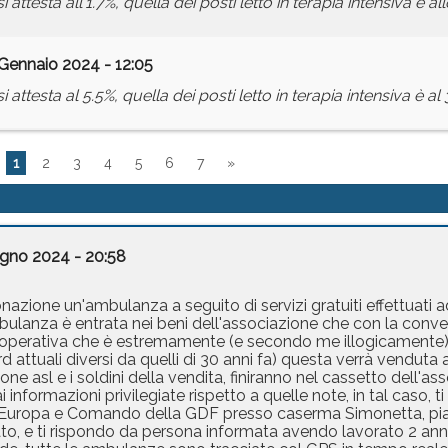
 attesta all'1.7%, quella dei posti letto in terapia intensiva è a
Gennaio 2024 - 12:05
 attesta al 5.5%, quella dei posti letto in terapia intensiva è al
1
2
3
4
5
6
7
»
ugno 2024 - 20:58
azione un'ambulanza a seguito di servizi gratuiti effettuati ad
bulanza è entrata nei beni dell'associazione che con la conv
ita operativa che è estremamente (e secondo me illogicamente
d attuali diversi da quelli di 30 anni fa) questa verrà venduta 
one asl e i soldini della vendita, finiranno nel cassetto dell'ass
nformazioni privilegiate rispetto a quelle note, in tal caso, ti c
o Europa e Comando della GDF presso caserma Simonetta, pi
ato, e ti rispondo da persona informata avendo lavorato 2 anni 