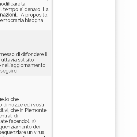
odificare la
 il tempo e' denaro! La
nazioni
.... A proposito,
a democrazia bisogna
sso di diffondere il
 Tuttavia sul sito
re nell'aggiornamento
seguirci!
uello che
 di nozze ed i vostri
itivi, che in Piemonte
trali di
tate facendo). 2)
 sequenziamento dei
 sequenziare un virus,