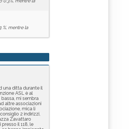
llo 0.3%, mentre la
 3 %, mentre la
 una ditta durante il
enzione ASL è al
) bassa, mi sembra
ad altre associazioni
ociazione, mica li
onsiglio 2 indirizzi,
azza Zavattaro
presso il 118, le