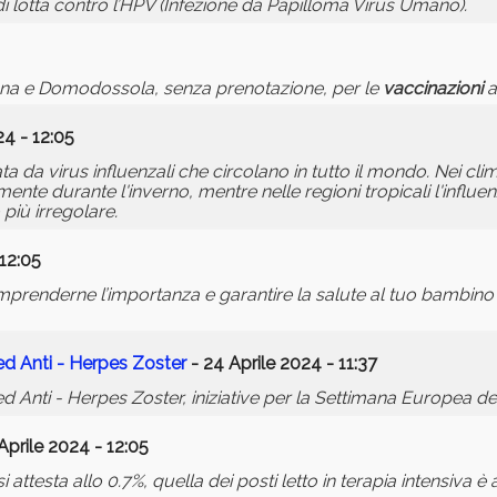
di lotta contro l’HPV (Infezione da Papilloma Virus Umano).
na e Domodossola, senza prenotazione, per le
vaccinazioni
ag
4 - 12:05
ta da virus influenzali che circolano in tutto il mondo. Nei cli
lmente durante l'inverno, mentre nelle regioni tropicali l'influe
più irregolare.
 12:05
prenderne l’importanza e garantire la salute al tuo bambino 
d Anti - Herpes Zoster
- 24 Aprile 2024 - 11:37
nti - Herpes Zoster, iniziative per la Settimana Europea de
Aprile 2024 - 12:05
 attesta allo 0.7%, quella dei posti letto in terapia intensiva è