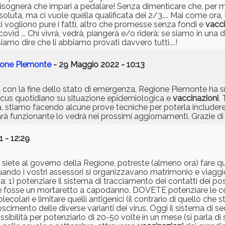
, bisognerà che impari a pedalare! Senza dimenticare che, per m
oluta, ma ci vuole quella qualificata dei 2/3.... Mai come ora,
i vogliono pure i fatti, altro che promesse senza fondi e
vacci
vid ... Chi vivrà, vedrà, piangerà e/o riderà: se siamo in un
mo dire che li abbiamo provati davvero tutti....!
ione Piemonte
- 29 Maggio 2022 - 10:13
la fine dello stato di emergenza, Regione Piemonte ha sme
 focus quotidiano su situazione epidemiologica e
vaccinazioni
.
tà, stiamo facendo alcune prove tecniche per poterla include
à funzionante lo vedrà nei prossimi aggiornamenti. Grazie di 
1 - 12:29
he siete al governo della Regione, potreste (almeno ora) fare q
ando i vostri assessori si organizzavano matrimonio e viaggio
: 1) potenziare il sistema di tracciamento dei contatti dei pos
e fosse un mortaretto a capodanno. DOVETE potenziare le cen
lari e limitare quelli antigenici (il contrario di quello che s
noscimento delle diverse varianti dei virus. Oggi il sistema di
ssibilità per potenziarlo di 20-50 volte in un mese (si parla di