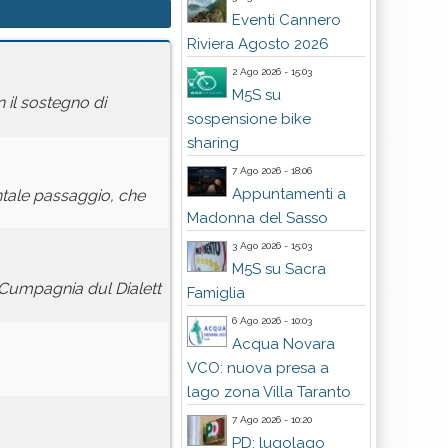
Eventi Cannero
Riviera Agosto 2026
2 Ago 2026 - 15:03
M5S su
n il sostegno di
sospensione bike
sharing
7 Ago 2026 - 18:06
Appuntamenti a
ntale passaggio, che
Madonna del Sasso
3 Ago 2026 - 15:03
M5S su Sacra
a Cumpagnia dul Dialett
Famiglia
6 Ago 2026 - 10:03
Acqua Novara
VCO: nuova presa a
lago zona Villa Taranto
7 Ago 2026 - 10:20
PD: lugolago