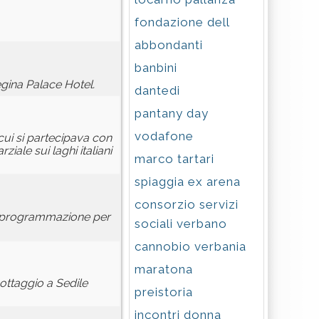
fondazione dell
abbondanti
banbini
egina Palace Hotel.
dantedi
pantany day
vodafone
a cui si partecipava con
iale sui laghi italiani
marco tartari
spiaggia ex arena
consorzio servizi
di programmazione per
sociali verbano
cannobio verbania
maratona
nottaggio a Sedile
preistoria
incontri donna