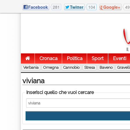
Facebook
281
Twitter
104
Google+
49
I
Cronaca
Politica
Sport
Eventi
Verbania
Omegna
Cannobio
Stresa
Baveno
Gravel
viviana
Inserisci quello che vuoi cercare