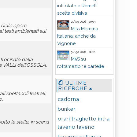
intitolato a Ramelli
scelta divisiva
2 Ago 2026 - 10:03
 delle opere
Miss Mamma
ai testi ambientati sui
Italiana: anche da
Vignone
5 Ago 2026 - 08:01
M5S su
trocinato dalla
 VALLI dell'OSSOLA,
rottamazione cartelle
ULTIME
RICERCHE
 spettacoli teatrali,
cadorna
o.
bunker
orari traghetto intra
tto le stelle, in scena
laveno laveno
locarno pallanza