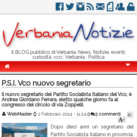
Il BLOG pubblico di Verbania: News, Notizie, eventi,
curiosità, vco : Verbania : Politica
Cronaca
P.S.I. Vco nuovo segretario
Politica
Il nuovo segretario del Partito Socialista Italiano del Vco, è
Andrea Giordano Ferrara, eletto qualche giorno fa al
Sport
congresso del circolo di via Zoppelli.
Eventi
👤
WebMaster
⌚
2 Febbraio 2014 - 11:24
3 commenti
a-
+
Info Utili
Dopo dieci anni un segretario del
Rubriche
Partito Socialista Italiano in provincia,