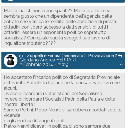
Ma i socialisti non erano spariti?? Ma soprattutto vi
sembra giusto che un dipendente dell'agenzia delle
entrate che verifica le rendite delle abitazioni di privati
cittadini con libero accesso a dati sensibili di tutti i
cittadini, essere un esponente politico sopratutto
socialista? Con quale equità svolge il suo lavoro di
inquiaitore tributario????
Zoppelli e Ferrara ( anonimato ).. Provocazione ?
Giordano Andrea FERRARI
2 Febbraio 2014 - 21:09
Ho accettato l’incarico politico di Segretario Provinciale
del Partito Socialista Italiano nella consapevolezza che
alcuni,
invece di ricordare i valori storici del Socialismo,
invece di ricordare i Socialisti Padri della Patria e delle
nostre Libertà :
Sandro Pertini, Pietro Nenni, si sarebbero ricordati solo le
vicende
degli anni bui di tangentopoli.
Pietro Nenni diceva : In politica ci sono sempre due