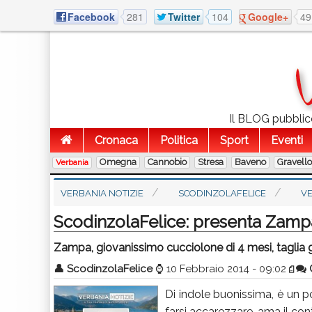
Facebook
281
Twitter
104
Google+
49
Il BLOG pubblico
Cronaca
Politica
Sport
Eventi
Omegna
Cannobio
Stresa
Baveno
Gravell
Verbania
VERBANIA NOTIZIE
SCODINZOLAFELICE
V
ScodinzolaFelice: presenta Zamp
Zampa, giovanissimo cucciolone di 4 mesi, taglia 
👤
ScodinzolaFelice
⌚
10 Febbraio 2014 - 09:02
Di indole buonissima, è un po’
farsi accarezzare, ama il c