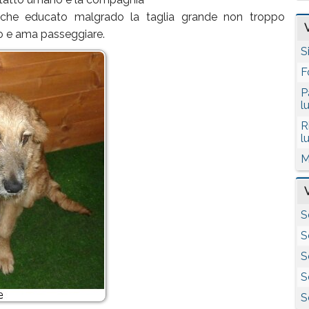
nche educato malgrado la taglia grande non troppo
io e ama passeggiare.
S
F
P
l
R
l
M
S
S
S
S
S