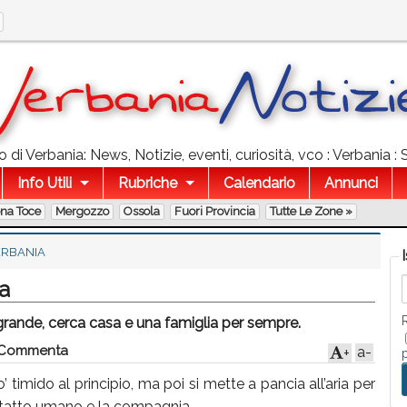
 di Verbania: News, Notizie, eventi, curiosità, vco : Verbania :
Info Utili
Rubriche
Calendario
Annunci
ona Toce
Mergozzo
Ossola
Fuori Provincia
Tutte Le Zone »
ERBANIA
a
grande, cerca casa e una famiglia per sempre.
Commenta
a-
+
 timido al principio, ma poi si mette a pancia all’aria per
ontatto umano e la compagnia