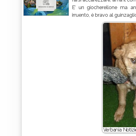
E’ un giocherellone ma a
irruento, è bravo al guinzagl