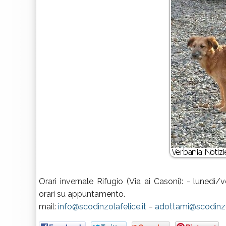
Orari invernale Rifugio (Via ai Casoni): - lunedì
orari su appuntamento.
mail:
info@scodinzolafelice.it
–
adottami@scodinzo