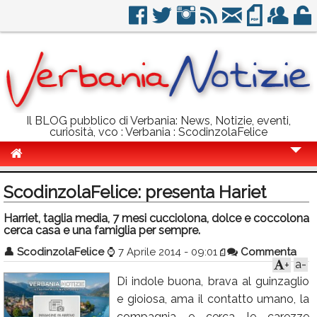
Il BLOG pubblico di Verbania: News, Notizie, eventi,
curiosità, vco : Verbania : ScodinzolaFelice
Cronaca
ScodinzolaFelice: presenta Hariet
Politica
Harriet, taglia media, 7 mesi cucciolona, dolce e coccolona
cerca casa e una famiglia per sempre.
Sport
👤
ScodinzolaFelice
⌚
7 Aprile 2014 - 09:01
Commenta
Eventi
a-
+
Di indole buona, brava al guinzaglio
Info Utili
e gioiosa, ama il contatto umano, la
Rubriche
compagnia e cerca le carezze