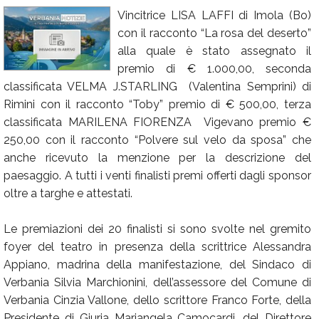
Vincitrice LISA LAFFI di Imola (Bo)
Calendario
con il racconto “La rosa del deserto”
Annunci
alla quale è stato assegnato il
premio di € 1.000,00, seconda
classificata VELMA J.STARLING (Valentina Semprini) di
Rimini con il racconto “Toby” premio di € 500,00, terza
classificata MARILENA FIORENZA Vigevano premio €
250,00 con il racconto “Polvere sul velo da sposa” che
anche ricevuto la menzione per la descrizione del
paesaggio. A tutti i venti finalisti premi offerti dagli sponsor
oltre a targhe e attestati.
Le premiazioni dei 20 finalisti si sono svolte nel gremito
foyer del teatro in presenza della scrittrice Alessandra
Appiano, madrina della manifestazione, del Sindaco di
Verbania Silvia Marchionini, dell’assessore del Comune di
Verbania Cinzia Vallone, dello scrittore Franco Forte, della
Presidente di Giuria Mariangela Camocardi, del Direttore