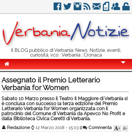
Il BLOG pubblico di Verbania: News, Notizie, eventi,
curiosità, vco : Verbania : Cronaca
Cronaca
Assegnato il Premio Letterario
Politica
Verbania for Women
Sport
Sabato 10 Marzo presso il Teatro Il Maggiore di Verbania si
è conclusa con successo la terza edizione del Premio
Eventi
Letterario Verbania for Women organizzata con il
patrocinio del Comune di Verbania da Apevco No Profit e
dalla Biblioteca Civica Ceretti di Verbania.
Info Utili
👤
Redazione
⌚
12 Marzo 2018 - 15:03
Commenta
a-
+
Rubriche