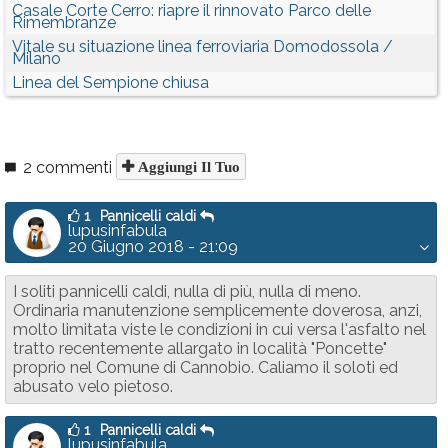
Casale Corte Cerro: riapre il rinnovato Parco delle
Rimembranze
Vitale su situazione linea ferroviaria Domodossola /
Milano
Linea del Sempione chiusa
2 commenti
Aggiungi Il Tuo
1
Pannicelli caldi
lupusinfabula
20 Giugno 2018 - 21:09
I soliti pannicelli caldi, nulla di più, nulla di meno.
Ordinaria manutenzione semplicemente doverosa, anzi,
molto limitata viste le condizioni in cui versa l'asfalto nel
tratto recentemente allargato in località "Poncette"
proprio nel Comune di Cannobio. Caliamo il soloti ed
abusato velo pietoso.
1
Pannicelli caldi
lupusinfabula