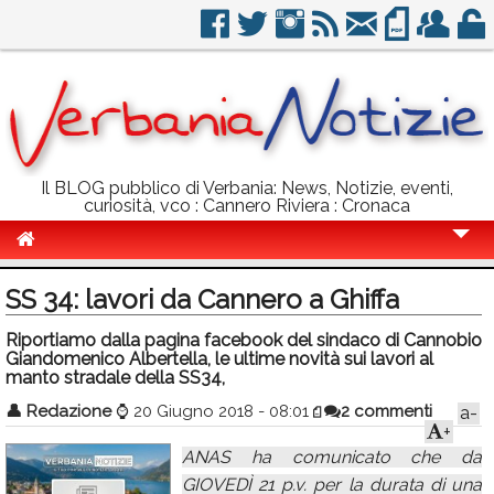
Il BLOG pubblico di Verbania: News, Notizie, eventi,
curiosità, vco : Cannero Riviera : Cronaca
Cronaca
SS 34: lavori da Cannero a Ghiffa
Politica
Riportiamo dalla pagina facebook del sindaco di Cannobio
Giandomenico Albertella, le ultime novità sui lavori al
Sport
manto stradale della SS34,
Eventi
👤
Redazione
⌚
20 Giugno 2018 - 08:01
2 commenti
a-
+
Info Utili
ANAS ha comunicato che da
Rubriche
GIOVEDÌ 21 p.v. per la durata di una