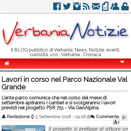
Il BLOG pubblico di Verbania: News, Notizie, eventi,
curiosità, vco : Verbania : Cronaca
Cronaca
Lavori in corso nel Parco Nazionale Val
Politica
Grande
Sport
L'ente parco comunica che nel corso del mese di
settembre apriranno i cantieri e si svolgeranno i lavori
Eventi
previsti nel progetto PSR 751 - Via GeoAlpina.
👤
Redazione
⌚
5 Settembre 2018 - 19:06
Commenta
a-
Info Utili
+
Rubriche
Il progetto si prefigge di istituire un