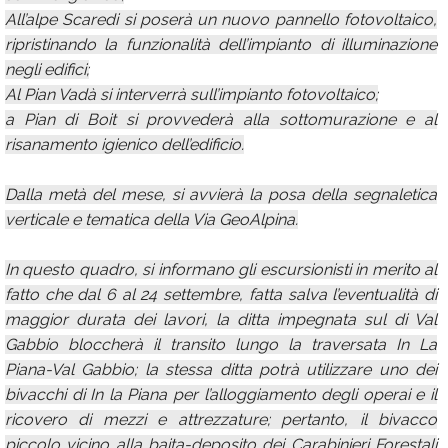
All’alpe Scaredi si poserà un nuovo pannello fotovoltaico,
ripristinando la funzionalità dell’impianto di illuminazione
negli edifici;
Al Pian Vadà si interverrà sull’impianto fotovoltaico;
a Pian di Boit si provvederà alla sottomurazione e al
risanamento igienico dell’edificio.
Dalla metà del mese, si avvierà la posa della segnaletica
verticale e tematica della Via GeoAlpina.
In questo quadro, si informano gli escursionisti in merito al
fatto che dal 6 al 24 settembre, fatta salva l’eventualità di
maggior durata dei lavori, la ditta impegnata sul di Val
Gabbio bloccherà il transito lungo la traversata In La
Piana-Val Gabbio; la stessa ditta potrà utilizzare uno dei
bivacchi di In la Piana per l’alloggiamento degli operai e il
ricovero di mezzi e attrezzature; pertanto, il bivacco
piccolo vicino alla baita-deposito dei Carabinieri Forestali