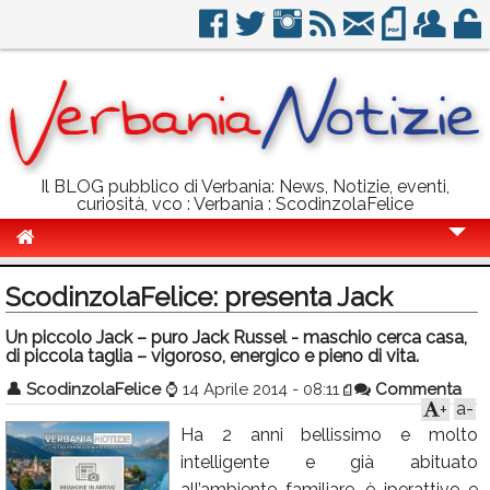
Il BLOG pubblico di Verbania: News, Notizie, eventi,
curiosità, vco : Verbania : ScodinzolaFelice
Cronaca
ScodinzolaFelice: presenta Jack
Politica
Un piccolo Jack – puro Jack Russel - maschio cerca casa,
di piccola taglia – vigoroso, energico e pieno di vita.
Sport
👤
ScodinzolaFelice
⌚
14 Aprile 2014 - 08:11
Commenta
Eventi
a-
+
Ha 2 anni bellissimo e molto
Info Utili
intelligente e già abituato
Rubriche
all’ambiente familiare, è iperattivo e