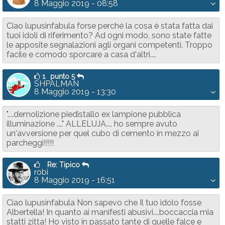
8 Maggio 2019 - 08:58
Ciao lupusinfabula forse perché la cosa è stata fatta dai
tuoi idoli di riferimento? Ad ogni modo, sono state fatte
le apposite segnalazioni agli organi competenti. Troppo
facile e comodo sporcare a casa d'altri....
1
punto 5
SHPALMAN
8 Maggio 2019 - 13:30
"....demolizione piedistallo ex lampione pubblica
illuminazione ...." ALLELUJA.... ho sempre avuto
un'avversione per quel cubo di cemento in mezzo ai
parcheggi!!!!!
Re: Tipico
robi
8 Maggio 2019 - 16:51
Ciao lupusinfabula Non sapevo che Il tuo idolo fosse
Albertella! In quanto ai manifesti abusivi....boccaccia mia
statti zitta! Ho visto in passato tante di quelle falce e