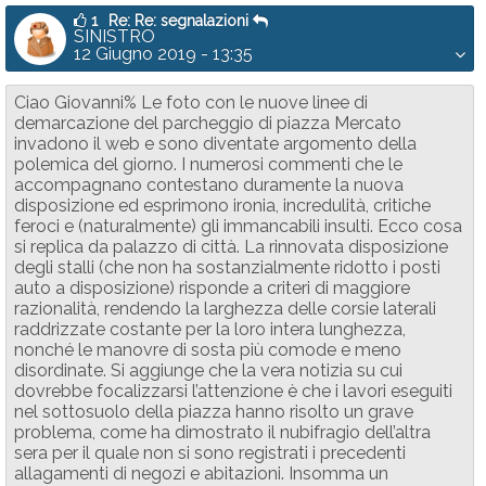
1
Re: Re: segnalazioni
SINISTRO
12 Giugno 2019 - 13:35
Ciao Giovanni% Le foto con le nuove linee di
demarcazione del parcheggio di piazza Mercato
invadono il web e sono diventate argomento della
polemica del giorno. I numerosi commenti che le
accompagnano contestano duramente la nuova
disposizione ed esprimono ironia, incredulità, critiche
feroci e (naturalmente) gli immancabili insulti. Ecco cosa
si replica da palazzo di città. La rinnovata disposizione
degli stalli (che non ha sostanzialmente ridotto i posti
auto a disposizione) risponde a criteri di maggiore
razionalità, rendendo la larghezza delle corsie laterali
raddrizzate costante per la loro intera lunghezza,
nonché le manovre di sosta più comode e meno
disordinate. Si aggiunge che la vera notizia su cui
dovrebbe focalizzarsi l’attenzione è che i lavori eseguiti
nel sottosuolo della piazza hanno risolto un grave
problema, come ha dimostrato il nubifragio dell’altra
sera per il quale non si sono registrati i precedenti
allagamenti di negozi e abitazioni. Insomma un