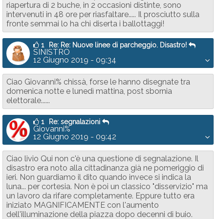
riapertura di 2 buche, in 2 occasioni distinte, sono
intervenuti in 48 ore per riasfaltare..... Il prosciutto sulla
fronte semmai lo ha chi diserta i ballottaggi!
1
Re: Re: Nuove linee di parcheggio. Disastro!
SINISTRO
12 Giugno 2019 - 09:34
Ciao Giovanni% chissà, forse le hanno disegnate tra
domenica notte e lunedì mattina, post sbornia
elettorale......
1
Re: segnalazioni
Giovanni%
12 Giugno 2019 - 09:42
Ciao livio Qui non c'è una questione di segnalazione. Il
disastro era noto alla cittadinanza già ne pomeriggio di
ieri. Non guardiamo il dito quando invece si indica la
luna... per cortesia. Non è poi un classico "disservizio" ma
un lavoro da rifare completamente. Eppure tutto era
iniziato MAGNIFICAMENTE con l'aumento
dell'illuminazione della piazza dopo decenni di buio.