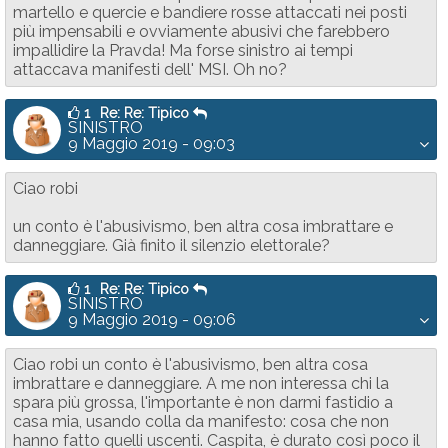
martello e quercie e bandiere rosse attaccati nei posti
più impensabili e ovviamente abusivi che farebbero
impallidire la Pravda! Ma forse sinistro ai tempi
attaccava manifesti dell' MSI. Oh no?
1
Re: Re: Tipico
SINISTRO
9 Maggio 2019 - 09:03
Ciao robi
un conto è l'abusivismo, ben altra cosa imbrattare e
danneggiare. Già finito il silenzio elettorale?
1
Re: Re: Tipico
SINISTRO
9 Maggio 2019 - 09:06
Ciao robi un conto è l'abusivismo, ben altra cosa
imbrattare e danneggiare. A me non interessa chi la
spara più grossa, l'importante è non darmi fastidio a
casa mia, usando colla da manifesto: cosa che non
hanno fatto quelli uscenti. Caspita, è durato così poco il