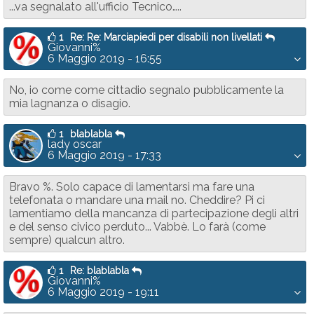
...va segnalato all'ufficio Tecnico…..
1
Re: Re: Marciapiedi per disabili non livellati
Giovanni%
6 Maggio 2019 - 16:55
No, io come come cittadio segnalo pubblicamente la
mia lagnanza o disagio.
1
blablabla
lady oscar
6 Maggio 2019 - 17:33
Bravo %. Solo capace di lamentarsi ma fare una
telefonata o mandare una mail no. Cheddire? Pi ci
lamentiamo della mancanza di partecipazione degli altri
e del senso civico perduto... Vabbè. Lo farà (come
sempre) qualcun altro.
1
Re: blablabla
Giovanni%
6 Maggio 2019 - 19:11