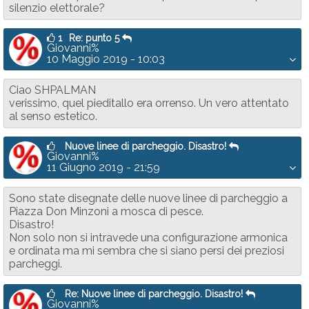
silenzio elettorale?
1
Re: punto 5
Giovanni%
10 Maggio 2019 - 10:03
Ciao SHPALMAN
verissimo, quel pieditallo era orrenso. Un vero attentato
al senso estetico.
Nuove linee di parcheggio. Disastro!
Giovanni%
11 Giugno 2019 - 21:59
Sono state disegnate delle nuove linee di parcheggio a
Piazza Don Minzoni a mosca di pesce.
Disastro!
Non solo non si intravede una configurazione armonica
e ordinata ma mi sembra che si siano persi dei preziosi
parcheggi.
Re: Nuove linee di parcheggio. Disastro!
Giovanni%