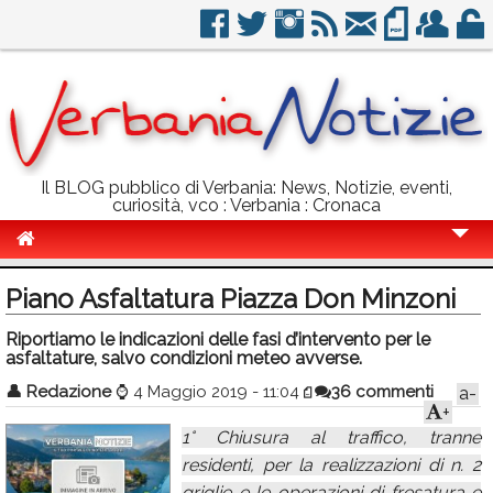
Il BLOG pubblico di Verbania: News, Notizie, eventi,
curiosità, vco : Verbania : Cronaca
Cronaca
Piano Asfaltatura Piazza Don Minzoni
Politica
Riportiamo le indicazioni delle fasi d’intervento per le
asfaltature, salvo condizioni meteo avverse.
Sport
👤
Redazione
⌚
4 Maggio 2019 - 11:04
36 commenti
a-
Eventi
+
1° Chiusura al traffico, tranne
Info Utili
residenti, per la realizzazioni di n. 2
Rubriche
griglie e le operazioni di fresatura e