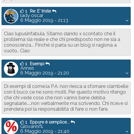
1
Re: E' triste
lady oscar
6 Maggio 2019 - 21:13
Ciao lupusinfabula. Stiamo dando x scontato che il
problema sia reale e che chi predisposto non ne sia a
conoscenza... Finché si parla su un blog si ragiona a
vuoto.. Ciao
1
Esempi
Annes
6 Maggio 2019 - 21:20
Di esempi di come.la P.A. non riesca a sfornare ciambelle
con il buco ce ne sono molti. Per questo motivo ritengo
che chi vede cose che non vanno bene debba
segnalarle.....non verbalmente ma scrivendo. Chi riceve si
prenderà poi la responsabilità di fare o non fare.
1
Eppure è semplice...
Giovanni%
6 Maggio 2019 - 21:40