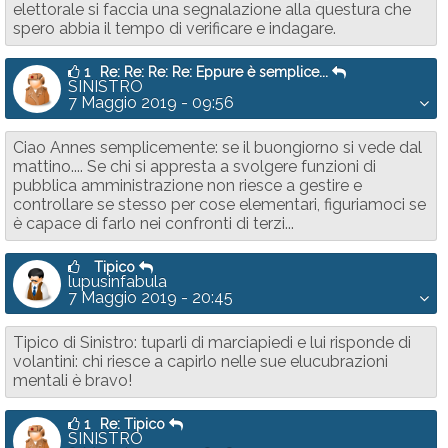
elettorale si faccia una segnalazione alla questura che
spero abbia il tempo di verificare e indagare.
1
Re: Re: Re: Re: Eppure è semplice...
SINISTRO
7 Maggio 2019 - 09:56
Ciao Annes semplicemente: se il buongiorno si vede dal
mattino.... Se chi si appresta a svolgere funzioni di
pubblica amministrazione non riesce a gestire e
controllare se stesso per cose elementari, figuriamoci se
è capace di farlo nei confronti di terzi...
Tipico
lupusinfabula
7 Maggio 2019 - 20:45
Tipico di Sinistro: tuparli di marciapiedi e lui risponde di
volantini: chi riesce a capirlo nelle sue elucubrazioni
mentali è bravo!
1
Re: Tipico
SINISTRO