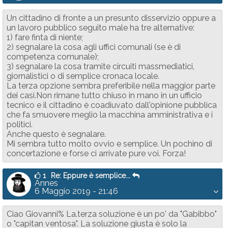
Un cittadino di fronte a un presunto disservizio oppure a
un lavoro pubblico seguito male ha tre alternative:
1) fare finta di niente;
2) segnalare la cosa agli uffici comunali (se è di
competenza comunale);
3) segnalare la cosa tramite circuiti massmediatici,
giornalistici o di semplice cronaca locale.
La terza opzione sembra preferibile nella maggior parte
dei casi.Non rimane tutto chiuso in mano in un ufficio
tecnico e il cittadino è coadiuvato dall'opinione pubblica
che fa smuovere meglio la macchina amministrativa e i
politici.
Anche questo è segnalare.
Mi sembra tutto molto ovvio e semplice. Un pochino di
concertazione e forse ci arrivate pure voi. Forza!
1
Re: Eppure è semplice...
Annes
6 Maggio 2019 - 21:46
Ciao Giovanni% La.terza soluzione è un po' da "Gabibbo"
o "capitan ventosa". La soluzione giusta è solo la