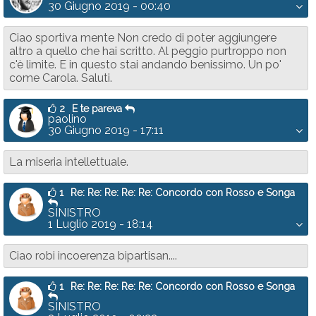
30 Giugno 2019 - 00:40
Ciao sportiva mente Non credo di poter aggiungere
altro a quello che hai scritto. Al peggio purtroppo non
c'è limite. E in questo stai andando benissimo. Un po'
come Carola. Saluti.
2
E te pareva
paolino
30 Giugno 2019 - 17:11
La miseria intellettuale.
1
Re: Re: Re: Re: Re: Concordo con Rosso e Songa
SINISTRO
1 Luglio 2019 - 18:14
Ciao robi incoerenza bipartisan....
1
Re: Re: Re: Re: Re: Concordo con Rosso e Songa
SINISTRO