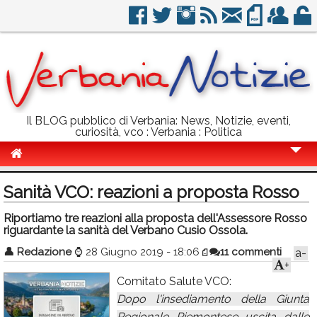
Il BLOG pubblico di Verbania: News, Notizie, eventi,
curiosità, vco : Verbania : Politica
Cronaca
Sanità VCO: reazioni a proposta Rosso
Politica
Riportiamo tre reazioni alla proposta dell'Assessore Rosso
riguardante la sanità del Verbano Cusio Ossola.
Sport
👤
Redazione
⌚
28 Giugno 2019 - 18:06
11 commenti
a-
Eventi
+
Comitato Salute VCO:
Info Utili
Dopo l'insediamento della Giunta
Rubriche
Regionale Piemontese uscita dalle