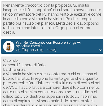
Pienamente d'accordo con la proposta. Gli insulsi
incapaci eletti "dal popolino" di cui sbraita nervosamente
un commentatore del PD hanno vinto le elezioni e come
io accetto che a Verbania ha vinto il Pd che ritengo il
partito più insulso del pianeta. Eletti loro si dal popolino
radical chic che infesta l'Italia. Orgoglioso di votare
destra.
1
Re: Concordo con Rosso e Songa
sportiva mente
29 Giugno 2019 - 14:05
Ciao robi
concordi? Libero di farlo.
La differenza:
a Verbania ha vinto e si e' riconfermato chi qualcosa di
buono ha fatto. In regione ha vinto gente che a quanto
pare vorrebbe fare l'interesse di altri e non di certo di noi
del VCO. Faccio fatica a comprendere il tuo commento,
certo uno di sinistra convinto come me...... un attimo di
difficolta'...... voi destrorsi, superiori in tutto...... insomma,
cerca di capirmi........ vi sono periodi della nostra storia
che considerarsi di destra si pensa sia un vantaggio. In