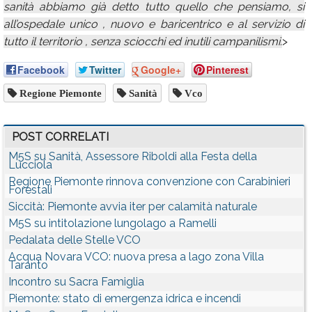
sanità abbiamo già detto tutto quello che pensiamo, si
all’ospedale unico , nuovo e baricentrico e al servizio di
tutto il territorio , senza sciocchi ed inutili campanilismi.
>
Facebook
Twitter
Google+
Pinterest
Regione Piemonte
Sanità
Vco
POST CORRELATI
M5S su Sanità, Assessore Riboldi alla Festa della
Lucciola
Regione Piemonte rinnova convenzione con Carabinieri
Forestali
Siccità: Piemonte avvia iter per calamità naturale
M5S su intitolazione lungolago a Ramelli
Pedalata delle Stelle VCO
Acqua Novara VCO: nuova presa a lago zona Villa
Taranto
Incontro su Sacra Famiglia
Piemonte: stato di emergenza idrica e incendi