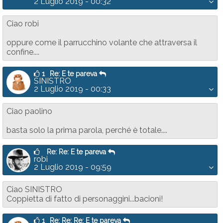
2 Luglio 2019 - 00:32
Ciao robi
oppure come il parrucchino volante che attraversa il
confine....
1
Re: E te pareva
SINISTRO
2 Luglio 2019 - 00:33
Ciao paolino
basta solo la prima parola, perché è totale....
Re: Re: E te pareva
robi
2 Luglio 2019 - 09:59
Ciao SINISTRO
Coppietta di fatto di personaggini...bacioni!
1
Re: Re: Re: E te pareva