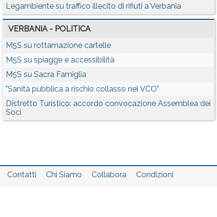
Legambiente su traffico illecito di rifiuti a Verbania
VERBANIA - POLITICA
M5S su rottamazione cartelle
M5S su spiagge e accessibilità
M5S su Sacra Famiglia
"Sanità pubblica a rischio collasso nel VCO"
Distretto Turistico: accordo convocazione Assemblea dei
Soci
Contatti
Chi Siamo
Collabora
Condizioni
Privacy policy
Il network
Faq
Statistiche
Registrati
Accedi