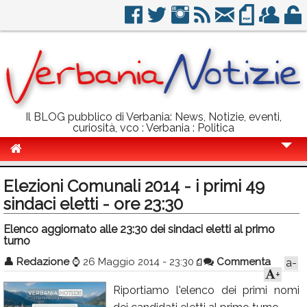
Il BLOG pubblico di Verbania: News, Notizie, eventi,
curiosità, vco : Verbania : Politica
Cronaca
Elezioni Comunali 2014 - i primi 49
Politica
sindaci eletti - ore 23:30
Sport
Elenco aggiornato alle 23:30 dei sindaci eletti al primo
turno
Eventi
👤
Redazione
⌚
26 Maggio 2014 - 23:30
Commenta
a-
+
Info Utili
Riportiamo l'elenco dei primi nomi
Rubriche