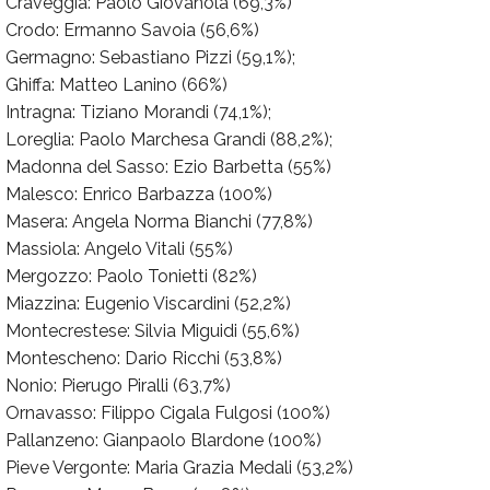
Craveggia: Paolo Giovanola (69,3%)
Crodo: Ermanno Savoia (56,6%)
Germagno: Sebastiano Pizzi (59,1%);
Ghiffa: Matteo Lanino (66%)
Intragna: Tiziano Morandi (74,1%);
Loreglia: Paolo Marchesa Grandi (88,2%);
Madonna del Sasso: Ezio Barbetta (55%)
Malesco: Enrico Barbazza (100%)
Masera: Angela Norma Bianchi (77,8%)
Massiola: Angelo Vitali (55%)
Mergozzo: Paolo Tonietti (82%)
Miazzina: Eugenio Viscardini (52,2%)
Montecrestese: Silvia Miguidi (55,6%)
Montescheno: Dario Ricchi (53,8%)
Nonio: Pierugo Piralli (63,7%)
Ornavasso: Filippo Cigala Fulgosi (100%)
Pallanzeno: Gianpaolo Blardone (100%)
Pieve Vergonte: Maria Grazia Medali (53,2%)