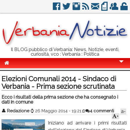
Il BLOG pubblico di Verbania: News, Notizie, eventi,
curiosità, vco : Verbania : Politica
Cronaca
Elezioni Comunali 2014 - Sindaco di
Politica
Verbania - Prima sezione scrutinata
Sport
Ecco i risultati della prima sezione che ha consegnato i
dati in comune
Eventi
👤
Redazione
⌚
26 Maggio 2014 - 19:21
4 commenti
a-
+
Info Utili
Iniziano ad arrivare i primi risultati
Rubriche