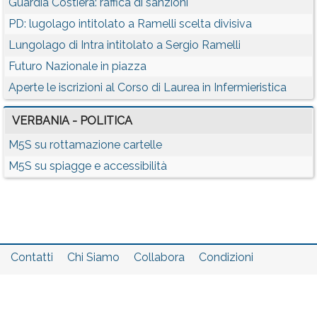
Guardia Costiera: raffica di sanzioni
PD: lugolago intitolato a Ramelli scelta divisiva
Lungolago di Intra intitolato a Sergio Ramelli
Futuro Nazionale in piazza
Aperte le iscrizioni al Corso di Laurea in Infermieristica
VERBANIA - POLITICA
M5S su rottamazione cartelle
M5S su spiagge e accessibilità
Contatti
Chi Siamo
Collabora
Condizioni
Privacy policy
Il network
Faq
Statistiche
Registrati
Accedi