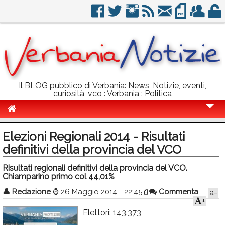
Il BLOG pubblico di Verbania: News, Notizie, eventi,
curiosità, vco : Verbania : Politica
Cronaca
Elezioni Regionali 2014 - Risultati
Politica
definitivi della provincia del VCO
Sport
Risultati regionali definitivi della provincia del VCO.
Chiamparino primo col 44,01%
Eventi
👤
Redazione
⌚
26 Maggio 2014 - 22:45
Commenta
a-
+
Info Utili
Elettori: 143.373
Rubriche