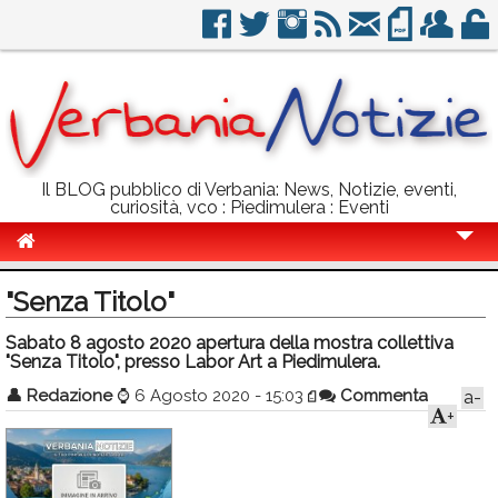
Il BLOG pubblico di Verbania: News, Notizie, eventi,
curiosità, vco : Piedimulera : Eventi
Cronaca
"Senza Titolo"
Politica
Sabato 8 agosto 2020 apertura della mostra collettiva
"Senza Titolo", presso Labor Art a Piedimulera.
Sport
👤
Redazione
⌚
6 Agosto 2020 - 15:03
Commenta
a-
Eventi
+
Info Utili
Rubriche