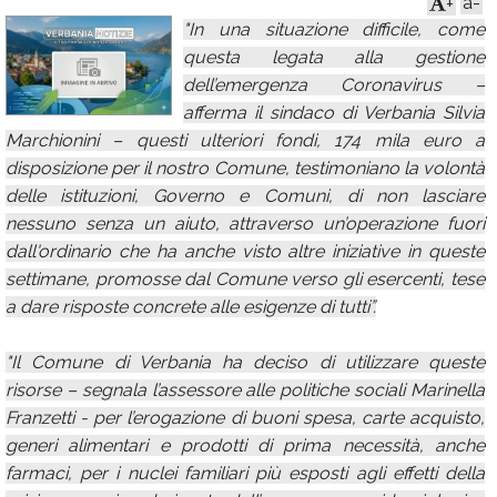
a-
+
"In una situazione difficile, come
Calendario
questa legata alla gestione
Annunci
dell’emergenza Coronavirus –
afferma il sindaco di Verbania Silvia
Marchionini – questi ulteriori fondi, 174 mila euro a
disposizione per il nostro Comune, testimoniano la volontà
delle istituzioni, Governo e Comuni, di non lasciare
nessuno senza un aiuto, attraverso un’operazione fuori
dall'ordinario che ha anche visto altre iniziative in queste
settimane, promosse dal Comune verso gli esercenti, tese
a dare risposte concrete alle esigenze di tutti”.
"Il Comune di Verbania ha deciso di utilizzare queste
risorse – segnala l’assessore alle politiche sociali Marinella
Franzetti - per l’erogazione di buoni spesa, carte acquisto,
generi alimentari e prodotti di prima necessità, anche
farmaci, per i nuclei familiari più esposti agli effetti della