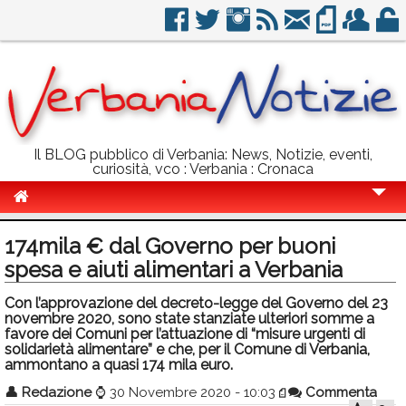
Il BLOG pubblico di Verbania: News, Notizie, eventi,
curiosità, vco : Verbania : Cronaca
Cronaca
174mila € dal Governo per buoni
Politica
spesa e aiuti alimentari a Verbania
Sport
Con l’approvazione del decreto-legge del Governo del 23
novembre 2020, sono state stanziate ulteriori somme a
Eventi
favore dei Comuni per l’attuazione di “misure urgenti di
solidarietà alimentare” e che, per il Comune di Verbania,
ammontano a quasi 174 mila euro.
Info Utili
👤
Redazione
⌚
30 Novembre 2020 - 10:03
Commenta
Rubriche