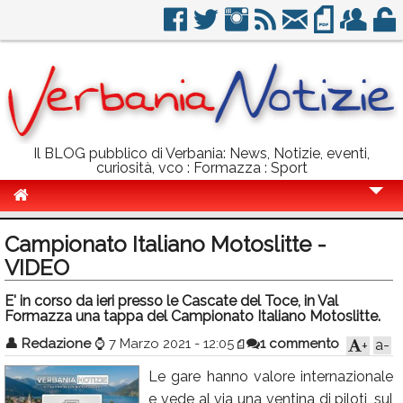
Il BLOG pubblico di Verbania: News, Notizie, eventi,
curiosità, vco : Formazza : Sport
Cronaca
Campionato Italiano Motoslitte -
Politica
VIDEO
Sport
E' in corso da ieri presso le Cascate del Toce, in Val
Formazza una tappa del Campionato Italiano Motoslitte.
Eventi
👤
Redazione
⌚
7 Marzo 2021 - 12:05
1 commento
a-
+
Info Utili
Le gare hanno valore internazionale
Rubriche
e vede al via una ventina di piloti, sul