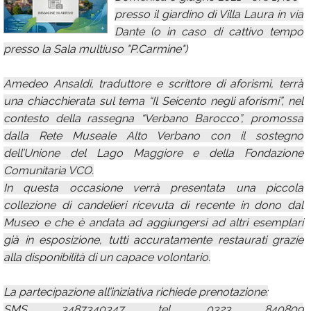
presso il giardino di Villa Laura in via
Calendario
Dante (o in caso di cattivo tempo
Annunci
presso la Sala multiuso "P.Carmine")
Amedeo Ansaldi, traduttore e scrittore di aforismi, terrà
una chiacchierata sul tema “Il Seicento negli aforismi”, nel
contesto della rassegna “Verbano Barocco”, promossa
dalla Rete Museale Alto Verbano con il sostegno
dell’Unione del Lago Maggiore e della Fondazione
Comunitaria VCO.
In questa occasione verrà presentata una piccola
collezione di candelieri ricevuta di recente in dono dal
Museo e che è andata ad aggiungersi ad altri esemplari
già in esposizione, tutti accuratamente restaurati grazie
alla disponibilità di un capace volontario.
La partecipazione all’iniziativa richiede prenotazione:
SMS 3487340347 tel. 0323 840809