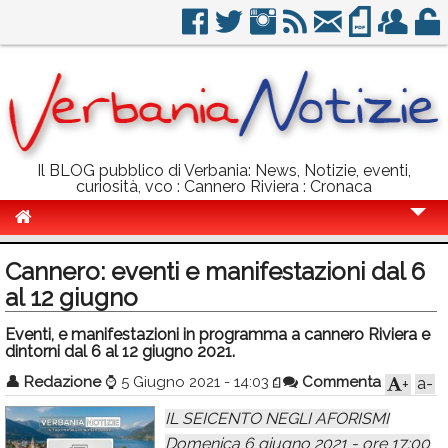
Il BLOG pubblico di Verbania: News, Notizie, eventi,
curiosità, vco : Cannero Riviera : Cronaca
Cronaca
Cannero: eventi e manifestazioni dal 6
Politica
al 12 giugno
Sport
Eventi, e manifestazioni in programma a cannero Riviera e
dintorni dal 6 al 12 giugno 2021.
Eventi
👤
Redazione
⌚
5 Giugno 2021 - 14:03
Commenta
a-
+
Info Utili
IL SEICENTO NEGLI AFORISMI
Rubriche
Domenica 6 giugno 2021 - ore 17:00