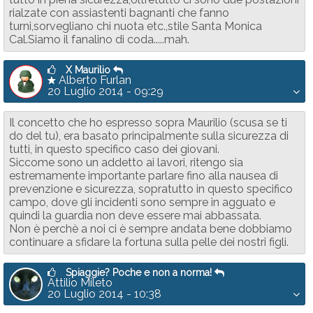
rialzate con assiastenti bagnanti che fanno
turni,sorvegliano chi nuota etc.,stile Santa Monica
Cal.Siamo il fanalino di coda.....mah.
X Maurilio
Alberto Furlan
20 Luglio 2014 - 09:29
Il concetto che ho espresso sopra Maurilio (scusa se ti
do del tu), era basato principalmente sulla sicurezza di
tutti, in questo specifico caso dei giovani.
Siccome sono un addetto ai lavori, ritengo sia
estremamente importante parlare fino alla nausea di
prevenzione e sicurezza, sopratutto in questo specifico
campo, dove gli incidenti sono sempre in agguato e
quindi la guardia non deve essere mai abbassata.
Non è perchè a noi ci è sempre andata bene dobbiamo
continuare a sfidare la fortuna sulla pelle dei nostri figli.
Spiaggie? Poche e non a norma!
Attilio Mileto
20 Luglio 2014 - 10:38