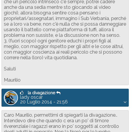
che un pericolo intrinseco c'è sempre, potrei cadere
anche da una sedia mentre sto giocando al video
giochi), allora bisogna sentire cosa pensano i
proprietari/assegnatari, immagino i Sub Verbania, perché
se a loro va bene, non c'è nulla che si possa danneggiare
usando il battello come piattaforma di tuffi, allora il
problema non sussiste, e la discussione non ha senso.
3. (fuori scopo) ogni genitore educhi i propri figli al
meglio, con maggior rispetto per gli altri e le cose altrui,
con maggior coscienza ai reali pericolo che si possono
correre nella (loro) vita quotidiana.
Saluti
Maurilio
la divagazione
lady oscar
20 Luglio 2014 - 21:56
Caro Maurilio, permettimi di spiegarti la divagazione..
Intendevo dire che quando c era un po' di timore
riverenziale i ragazzi erano in po' soggetti al controllo
degli adulti in generale. Non la tirerò per le lunghe.