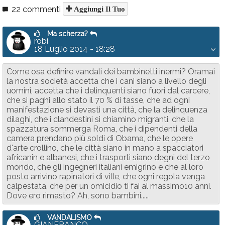
22 commenti
Aggiungi Il Tuo
Ma scherza?
robi
18 Luglio 2014 - 18:28
Come osa definire vandali dei bambinetti inermi? Oramai
la nostra società accetta che i cani siano a livello degli
uomini, accetta che i delinquenti siano fuori dal carcere,
che si paghi allo stato il 70 % di tasse, che ad ogni
manifestazione si devasti una città, che la delinquenza
dilaghi, che i clandestini si chiamino migranti, che la
spazzatura sommerga Roma, che i dipendenti della
camera prendano più soldi di Obama, che le opere
d'arte crollino, che le città siano in mano a spacciatori
africanin e albanesi, che i trasporti siano degni del terzo
mondo, che gli ingegneri italiani emigrino e che al loro
posto arrivino rapinatori di ville, che ogni regola venga
calpestata, che per un omicidio ti fai al massimo10 anni.
Dove ero rimasto? Ah, sono bambini.....
VANDALISMO
GIANFRANCO