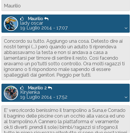
Maurilio
Maurilio
lady oscar
19 Luglio 2014 - 17:07
Concordo su tutto. Aggiungo una cosa. Detesto dire ai
nostri tempi (...) però quando un adulto ti riprendeva
abbassavamo la testa e non si andava a casa a
lamentarsi per timore di sentire il resto. Così facendo
eravamo un po'tutti sotto controllo. Ora molti ragazzi ti
ignorano o ti rispondono male sapendo di essere
spalleggiati dai genitori. Peggio per tutti.
Maurilio 2
Kiryienka
19 Luglio 2014 - 17:52
E' vero,ricordo benissimo il trampolino a Suna,e Corrado
il bagnino delle piscine con un occhio alla vasca ed uno
al trampolino.A Cannero la piattaforma e' veramente
ok,ti diverti ,prendi il sole,i bimbi/ragazzi si sfogano,il
tutto in piena sicurezza,oltretutto ci sono due postazioni