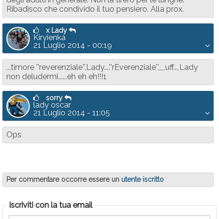
Ribadisco che condivido il tuo pensiero. Alla prox.
x Lady
Kiryienka
21 Luglio 2014 - 00:19
...timore ''reverenziale'',Lady....''rEverenziale'',,,,,uff...,Lady
non deludermi......eh eh eh!!!1
sorry
lady oscar
21 Luglio 2014 - 11:05
Ops
Per commentare occorre essere un
utente iscritto
Iscriviti con la tua email