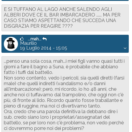
E SI TUFFANO AL LAGO ANCHE SALENDO AGLI
ALBERI DOVE CE IL BAR IMBARCADERO ...... MA PER
CASO STIAMO ASPETTANDO CHE SUCCEDA UNA
DISGRAZIA PER REAGIRE ????
...mah...
Maurilio
19 Luglio 2014 - 15:05
...penso una sola cosa, mah...i miei figli vanno quasi tutti i
giorni a fare il bagno a Suna, è probabile che abbiano
fatto i tuffi dal battello.
Non sono contento, vedo i pericoli, sia quelli diretti (farsi
male) che quelli indiretti (vandalismo e/o danni
all'imbarcazione); però, mi ricordo, io ho 48 anni, che
anche noi ci tuffavamo dal trampolino, che oggi non c'è
più, di fronte al lido. Ricordo quanto fosse traballante e
pieno di ruggine, ma noi ci divertivamo tanto.
Ora, credo che una parola definitiva la debbano dire i
sub, credo siano loro i proprietari/assegnatari del
battello, se per loro non c'è problema, non vedo perchè
ci dovremmo porre noi dei problemi?