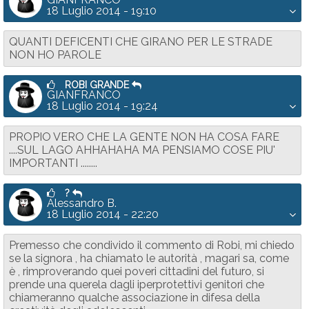
18 Luglio 2014 - 19:10
QUANTI DEFICENTI CHE GIRANO PER LE STRADE
NON HO PAROLE
ROBI GRANDE
GIANFRANCO
18 Luglio 2014 - 19:24
PROPIO VERO CHE LA GENTE NON HA COSA FARE
....SUL LAGO AHHAHAHA MA PENSIAMO COSE PIU'
IMPORTANTI ........
?
Alessandro B.
18 Luglio 2014 - 22:20
Premesso che condivido il commento di Robi, mi chiedo
se la signora , ha chiamato le autorità , magari sa, come
è , rimproverando quei poveri cittadini del futuro, si
prende una querela dagli iperprotettivi genitori che
chiameranno qualche associazione in difesa della