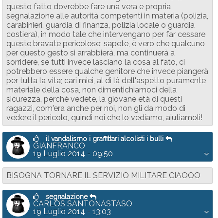
questo fatto dovrebbe fare una vera e propria
segnalazione alle autorità competenti in materia (polizia,
carabinieri, guardia di finanza, polizia locale o guardia
costiera), in modo tale che intervengano per far cessare
queste bravate pericolose; sapete, è vero che qualcuno
per questo gesto si arrabbierà, ma continuerà a
sorridere, se tutti invece lasciano la cosa al fato, ci
potrebbero essere qualche genitore che invece piangerà
per tutta la vita; cari miei, al di là dell'aspetto puramente
materiale della cosa, non dimentichiamoci della
sicurezza, perchè vedete, la giovane età di questi
ragazzi, com'era anche per noi, non gli da modo di
vedere il pericolo, quindi noi che lo vediamo, aiutiamoli!
il vandalismo i graffittari alcolisti i bulli
GIANFRANCO
19 Luglio 2014 - 09:50
BISOGNA TORNARE IL SERVIZIO MILITARE CIAOOO
segnalazione
CARLOS SANTONASTASO
19 Luglio 2014 - 13:03