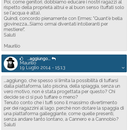
Poi, come genitori, dobbiamo educare i nostri ragazzi al
rispetto della proprietà altrui e al buon senso (tuffati solo
se l'acqua è alta).
Quindi, concordo pienamente con Ermes: "Quant'è bella
giovinezza...Siamo ormai diventati intolleranti per
mestiere!".
Saluti
Maurilio
...aggiungo...
Maurilio
19 Luglio 2014 - 15:13
...aggiungo, che spesso si limita la possibilità di tuffarsi
dalla piattaforma, lato piscina, della spiaggia, senza un
vero motivo, non è stata progettata per questo? Chi
decide se ci si può tuffare o meno?
Tenuto conto che i tuffi sono il massimo divertimento
per dei ragazzini al lago, perchè non dotare la spaggia di
una piattaforma galleggiante, come quelle presenti,
senza andare tanto lontano, a Cannero e a Cannobio?
Saluti