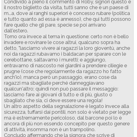
Condivido a pieno il commento di Roby, signori questo è
il nostro biglietto da visita, tutti sanno che è un paese di
m...a, dove ai ranghi superiori è concesso rubare (politica
e tutto quanto ad essa è annesso), che qui tutti possono
fare quello che gli pare, specie se poi arrivano
dall'estero.
Torno ora invece al tema in questione: certo non è bello
invadere e rovinare le cose altrui, qualcuno sopra ha
detto, "lasciamo vivere ai ragazzi la loro gioventù, anche
noi da ragazzi rubavamo i baldacan per sparare con le
cerebottane, saltavamo i muretti; e aggiungo,
entravamo di nascosto nei giardini a prendere ciliegie e
prugne (cose che regolarmente da ragazzo ho fatto
anch'io), manca però un passaggio, erano cose da
ragazzi ma sbagliate perché danneggiavano
qualcun'altro; quindi non può passare il messaggio:
lasciamo fare ai giovani di tutto e di più, giusto o
sbagliato che sia, ci deve essere una regola!
Un altro aspetto della segnalazione è legato invece alla
sicurezza, tuffarsi dai pontili, non solo è vietato per legge
ma è estremamente pericoloso, dal barcone poi lo è
ancora di più non essendo concepito per questo genere
di attività, insomma non è un trampolino.
Concludo affermando che la signora che scrive di