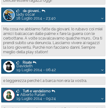
Difficile essere ragazzi oggi!
da giovani...
lady oscar
18 Luglio 2014 - 23:40
Ma cosa ne abbiamo fatte da giovani. Io rubavo coi miei
amici i balcaccan dalle palme x fare la guerra con le
cerbottane. A volte scavalcavamo qualche muro.. Ora ti
prendi subito una denuncia. Lasciamo vivere ai ragazzi
la loro gioventù. Purché non facciano danni. Sempre
meglio della play station!
Risate
Davideth
19 Luglio 2014 - 06:42
e leggerezza perchè l a barca non era la vostra.
Tuffi e vandalismo
Alberto Furlan
19 Luglio 2014 - 09:24