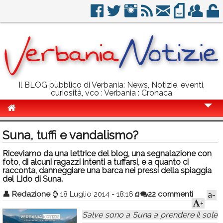
Il BLOG pubblico di Verbania: News, Notizie, eventi,
curiosità, vco : Verbania : Cronaca
Cronaca
Suna, tuffi e vandalismo?
Politica
Riceviamo da una lettrice del blog, una segnalazione con
foto, di alcuni ragazzi intenti a tuffarsi, e a quanto ci
Sport
racconta, danneggiare una barca nei pressi della spiaggia
del Lido di Suna.
Eventi
👤
Redazione
⌚
18 Luglio 2014 - 18:16
22 commenti
a-
Info Utili
+
Salve sono a Suna a prendere il sole
Rubriche