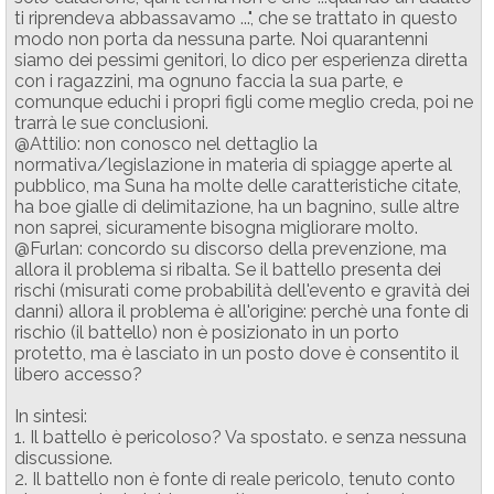
ti riprendeva abbassavamo ...", che se trattato in questo
modo non porta da nessuna parte. Noi quarantenni
siamo dei pessimi genitori, lo dico per esperienza diretta
con i ragazzini, ma ognuno faccia la sua parte, e
comunque educhi i propri figli come meglio creda, poi ne
trarrà le sue conclusioni.
@Attilio: non conosco nel dettaglio la
normativa/legislazione in materia di spiagge aperte al
pubblico, ma Suna ha molte delle caratteristiche citate,
ha boe gialle di delimitazione, ha un bagnino, sulle altre
non saprei, sicuramente bisogna migliorare molto.
@Furlan: concordo su discorso della prevenzione, ma
allora il problema si ribalta. Se il battello presenta dei
rischi (misurati come probabilità dell'evento e gravità dei
danni) allora il problema è all'origine: perchè una fonte di
rischio (il battello) non è posizionato in un porto
protetto, ma è lasciato in un posto dove è consentito il
libero accesso?
In sintesi:
1. Il battello è pericoloso? Va spostato. e senza nessuna
discussione.
2. Il battello non è fonte di reale pericolo, tenuto conto