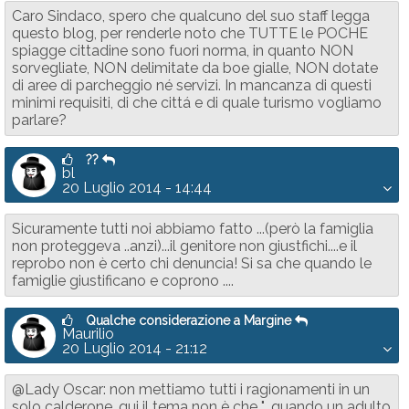
Caro Sindaco, spero che qualcuno del suo staff legga
questo blog, per renderle noto che TUTTE le POCHE
spiagge cittadine sono fuori norma, in quanto NON
sorvegliate, NON delimitate da boe gialle, NON dotate
di aree di parcheggio né servizi. In mancanza di questi
minimi requisiti, di che cittá e di quale turismo vogliamo
parlare?
??
bl
20 Luglio 2014 - 14:44
Sicuramente tutti noi abbiamo fatto ...(però la famiglia
non proteggeva ..anzi)...il genitore non giustfichi....e il
reprobo non è certo chi denuncia! Si sa che quando le
famiglie giustificano e coprono ....
Qualche considerazione a Margine
Maurilio
20 Luglio 2014 - 21:12
@Lady Oscar: non mettiamo tutti i ragionamenti in un
solo calderone, qui il tema non è che "...quando un adulto