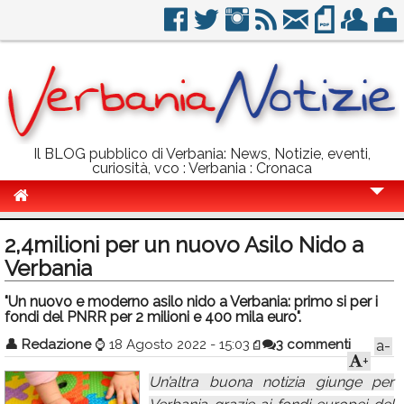
Il BLOG pubblico di Verbania: News, Notizie, eventi,
curiosità, vco : Verbania : Cronaca
Cronaca
2,4milioni per un nuovo Asilo Nido a
Politica
Verbania
Sport
"Un nuovo e moderno asilo nido a Verbania: primo si per i
fondi del PNRR per 2 milioni e 400 mila euro".
Eventi
👤
Redazione
⌚
18 Agosto 2022 - 15:03
3 commenti
a-
+
Info Utili
Un’altra buona notizia giunge per
Rubriche