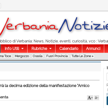
blico di Verbania: News, Notizie, eventi, curiosità, vco : Verba
Info Utili
Rubriche
Calendario
Annunci
ona Toce
Mergozzo
Ossola
Fuori Provincia
Tutte Le Zone »
rrà la decima edizione della manifestazione "Amico
enta
a-
+