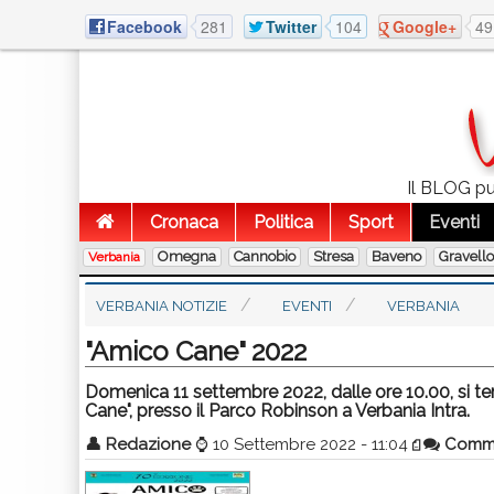
Facebook
281
Twitter
104
Google+
49
Il BLOG pub
Cronaca
Politica
Sport
Eventi
Omegna
Cannobio
Stresa
Baveno
Gravell
Verbania
VERBANIA NOTIZIE
EVENTI
VERBANIA
"Amico Cane" 2022
Domenica 11 settembre 2022, dalle ore 10.00, si te
Cane", presso il Parco Robinson a Verbania Intra.
👤
Redazione
⌚
10 Settembre 2022 - 11:04
Comm