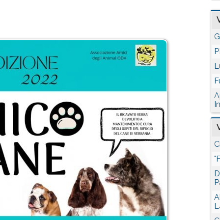
G
P
L
F
A
I
C
"
D
P
A
L