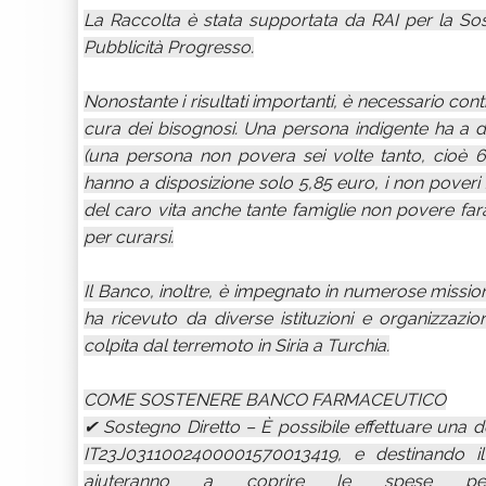
La Raccolta è stata supportata da RAI per la Soste
Pubblicità Progresso.
Nonostante i risultati importanti, è necessario cont
cura dei bisognosi. Una persona indigente ha a d
(una persona non povera sei volte tanto, cioè 66,
hanno a disposizione solo 5,85 euro, i non poveri 
del caro vita anche tante famiglie non povere fa
per curarsi.
Il Banco, inoltre, è impegnato in numerose mission
ha ricevuto da diverse istituzioni e organizzazion
colpita dal terremoto in Siria a Turchia.
COME SOSTENERE BANCO FARMACEUTICO
✔ Sostegno Diretto – È possibile effettuare una do
IT23J0311002400001570013419, e destinando il
aiuteranno a coprire le spese pe