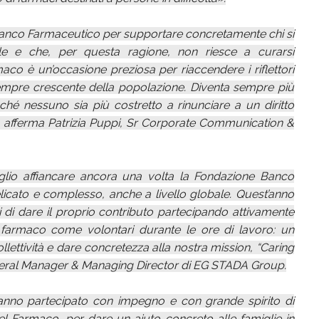
i Banco Farmaceutico per supportare concretamente chi si
ale e che, per questa ragione, non riesce a curarsi
co è un’occasione preziosa per riaccendere i riflettori
sempre crescente della popolazione. Diventa sempre più
inché nessuno sia più costretto a rinunciare a un diritto
, afferma Patrizia Puppi, Sr Corporate Communication &
lio affiancare ancora una volta la Fondazione Banco
licato e complesso, anche a livello globale. Quest’anno
ti di dare il proprio contributo partecipando attivamente
l farmaco come volontari durante le ore di lavoro: un
ollettività e dare concretezza alla nostra mission, “Caring
General Manager & Managing Director di EG STADA Group.
anno partecipato con impegno e con grande spirito di
del Farmaco, per dare un aiuto concreto alle famiglie in