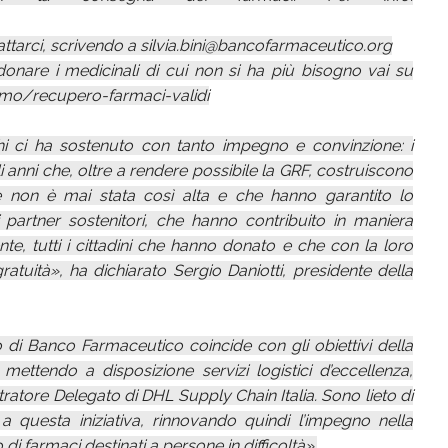
attarci, scrivendo a silvia.bini@bancofarmaceutico.org
nare i medicinali di cui non si ha più bisogno vai su
mo/recupero-farmaci-validi
hi ci ha sostenuto con tanto impegno e convinzione: i
gli anni che, oltre a rendere possibile la GRF, costruiscono
one non è mai stata così alta e che hanno garantito lo
tri partner sostenitori, che hanno contribuito in maniera
nte, tutti i cittadini che hanno donato e che con la loro
atuità», ha dichiarato Sergio Daniotti, presidente della
 di Banco Farmaceutico coincide con gli obiettivi della
mettendo a disposizione servizi logistici d’eccellenza,
tore Delegato di DHL Supply Chain Italia. Sono lieto di
a questa iniziativa, rinnovando quindi l’impegno nella
di farmaci destinati a persone in difficoltà».