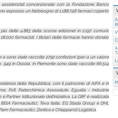
 assistenziali convenzionate con la Fondazione Banco
nno espresso un fabbisogno di 1.188.758 farmaci coperto
A
I
n più delle 4.883 della scorsa edizione) in 2.197 comuni.
V
 18.000 farmacisti. I titolari delle farmacie hanno donato
C
A
T
 e sono state raccolte 2792 confezioni (pari a un valore
L
o, 949 in Ossola. In Piemonte sono state raccolte 66.514
I
esidenza della Repubblica, con il patrocinio di AIFA e in
a, Fofi, Federchimica Assosalute, Egualia – Industrie
Partner Istituzionale dell’iniziativa. La GRF è realizzata
di IBSA Farmaceutici, Teva Italia, EG Stada Group e DHL
Piam Farmaceutici, Zentiva e Chiapparoli Logistica.