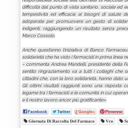
difficoltà dal punto di vista sanitario, sociale
tempestività ed efficacia ai bisogni di salute d
adoperate per promuovere un gesto di solidarie
indigenti, raggiungendo un risultato senza prec
Marco Cossolo.
Anche quest’anno l’iniziativa di Banco Farmaceut
solidarietà che ha visto i farmacisti in prima linea 
– commenta Andrea Mandelli, presidente della Feder
sentito ringraziamento va a tutti i colleghi che s
cittadini che, con la loro solidarietà, hanno dato u
Gli ottimi risultati raggiunti sono una risposta 
legame tra i farmacisti e le comunità in cui operan
e il nostro lavoro ancor più gratificante».
Facebook
Twitter
Google+
Pinterest
Giornata Di Raccolta Del Farmaco
Vco
So