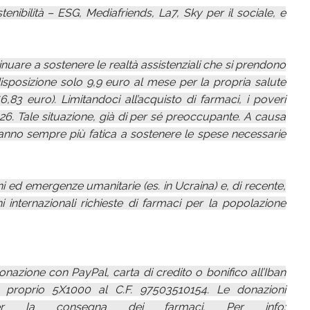
nibilità – ESG, Mediafriends, La7, Sky per il sociale, e
inuare a sostenere le realtà assistenziali che si prendono
isposizione solo 9,9 euro al mese per la propria salute
83 euro). Limitandoci all’acquisto di farmaci, i poveri
26. Tale situazione, già di per sé preoccupante. A causa
ranno sempre più fatica a sostenere le spese necessarie
i ed emergenze umanitarie (es. in Ucraina) e, di recente,
i internazionali richieste di farmaci per la popolazione
nazione con PayPal, carta di credito o bonifico all’Iban
 proprio 5X1000 al C.F. 97503510154. Le donazioni
r la consegna dei farmaci. Per info: