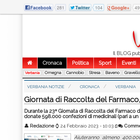
Facebook
281
Twitter
104
Google+
49
Il BLOG pubb
Cronaca
Politica
Sport
Eventi
Omegna
Cannobio
Stresa
Baveno
Gravell
Verbania
VERBANIA NOTIZIE
CRONACA
VERBANIA
Giornata di Raccolta del Farmaco
Durante la 23ª Giornata di Raccolta del Farmaco d
donate 598.000 confezioni di medicinali (pari a un v
👤
Redazione
⌚
24 Febbraio 2023 - 10:03
Comme
Aiuteranno almeno 400.000 