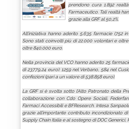
prendono cura 1.892 realtà
Farmaceutico. Tali realtà ha
grazie alla GRF al 50,2%.
All’iniziativa hanno aderito 5.635 farmacie (752 i
Sono stati coinvolti più di 22.000 volontari e oltre
oltre 840.000 euro.
Nella provincia del VCO hanno aderito 25 farmacie
di 23779,24 euro): 1259 nel Verbano, 584 nel Cusi
confezioni (pari a un valore di 538.858 euro).
La GRF si è svolta sotto l’Alto Patronato della Pr
collaborazione con Cdo Opere Sociali, Federfarm
Farmaci Accessibili e BFResearch. Intesa Sanpaolo è 
grazie all’importante contributo incondizionato 
Supply Chain Italia e al sostegno di DOC Generici, 