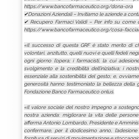
https://www.bancofarmaceutico.org/dona-ora
✔Donazioni Aziendali – Invitiamo le aziende a cont
✔ Recupero Farmaci Validi – Per info su come do
https://www.bancofarmaceutico.org/cosa-faccia
«Il successo di questa GRF è stato merito di c
volontari, anzitutto, quelli nuovi e quelli fedeli ne
ogni giorno l’opera; i farmacisti, la cui adesi
svolgimento e la credibilità dell’iniziativa; i nos
essenziale alla sostenibilità del gesto; e, ovviame
generosità hanno testimoniato la bellezza della gr
Fondazione Banco Farmaceutico onlus.
«Il valore sociale del nostro impegno a sostegno
nostra azienda: migliorare la vita delle persone 
afferma Antonio Lombardo, Presidente e Amministra
confermare, per il dodicesimo anno, l’adesione 
fornitura di servizi di movimentazione e stoccaggio 