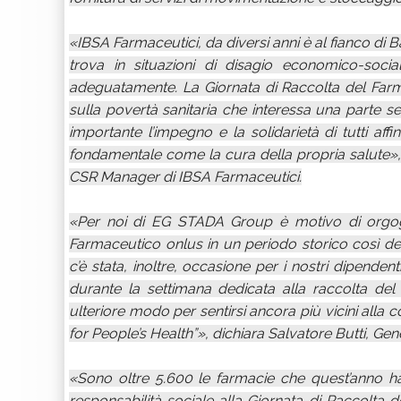
«IBSA Farmaceutici, da diversi anni è al fianco d
trova in situazioni di disagio economico-soci
adeguatamente. La Giornata di Raccolta del Farma
sulla povertà sanitaria che interessa una parte 
importante l’impegno e la solidarietà di tutti aff
fondamentale come la cura della propria salute»
CSR Manager di IBSA Farmaceutici.
«Per noi di EG STADA Group è motivo di orgog
Farmaceutico onlus in un periodo storico così de
c’è stata, inoltre, occasione per i nostri dipenden
durante la settimana dedicata alla raccolta de
ulteriore modo per sentirsi ancora più vicini alla c
for People’s Health”», dichiara Salvatore Butti, 
«Sono oltre 5.600 le farmacie che quest’anno h
responsabilità sociale alla Giornata di Raccolta 