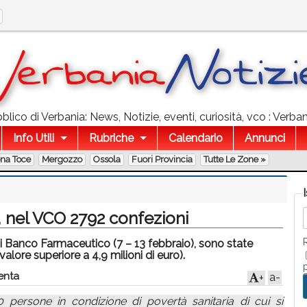
lico di Verbania: News, Notizie, eventi, curiosità, vco : Verba
Info Utili
Rubriche
Calendario
Annunci
ona Toce
Mergozzo
Ossola
Fuori Provincia
Tutte Le Zone »
, nel VCO 2792 confezioni
i Banco Farmaceutico (7 – 13 febbraio), sono state
alore superiore a 4,9 milioni di euro).
nta
a-
+
persone in condizione di povertà sanitaria di cui si